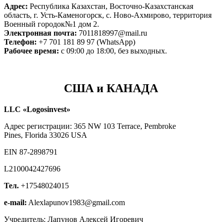
Адрес:
Республика Казахстан, Восточно-Казахстанская
область, г. Усть-Каменогорск, с. Ново-Ахмирово, территория
Военный городок№1 дом 2.
Электронная почта:
7011818997@mail.ru
Телефон:
+7 701 181 89 97 (WhatsApp)
Рабочее время:
с 09:00 до 18:00, без выходных.
США и КАНАДА
LLC «Logosinvest»
Адрес регистрации: 365 NW 103 Terrace, Pembroke
Pines, Florida 33026 USA
EIN 87-2898791
L2100042427696
Тел.
+17548024015
e-mail:
Alexlapunov1983@gmail.com
Учредитель: Лапунов Алексей Игоревич