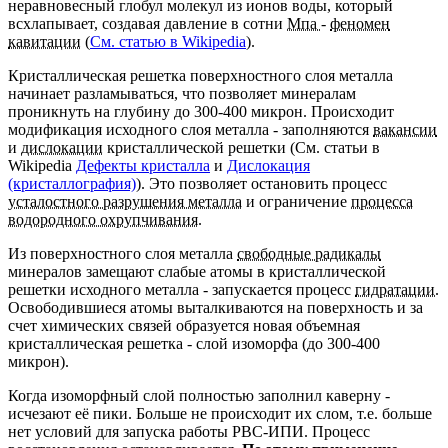
неравновесный глобул молекул из ионов воды, который
всхлапывает, создавая давление в сотни
Мпа
-
феномен
кавитации
(
См. статью в Wikipedia
).
Кристаллическая решетка поверхностного слоя металла
начинает разламываться, что позволяет минералам
проникнуть на глубину до 300-400 микрон. Происходит
модификация исходного слоя металла - заполняются
вакансии
и
дислокации
кристаллической решетки (См. статьи в
Wikipedia
Дефекты кристалла
и
Дислокация
(кристаллография)
). Это позволяет остановить процесс
усталостного разрушения металла
и ограничение
процесса
водородного охрупчивания.
Из поверхностного слоя металла
свободные радикалы
минералов замещают слабые атомы в кристаллической
решетки исходного металла - запускается процесс
гидратации.
Освободившиеся атомы выталкиваются на поверхность и за
счет химических связей образуется новая объемная
кристаллическая решетка - слой изоморфа (до 300-400
микрон).
Когда изоморфный слой полностью заполнил каверну -
исчезают её пики. Больше не происходит их слом, т.е. больше
нет условий для запуска работы РВС-ИПИ. Процесс