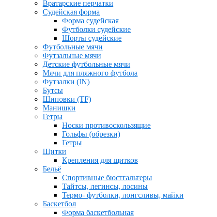
Вратарские перчатки
Судейская форма
Форма судейская
Футболки судейские
Шорты судейские
Футбольные мячи
Футзальные мячи
Детские футбольные мячи
Мячи для пляжного футбола
Футзалки (IN)
Бутсы
Шиповки (TF)
Манишки
Гетры
Носки противоскользящие
Гольфы (обрезки)
Гетры
Щитки
Крепления для щитков
Бельё
Спортивные бюстгальтеры
Тайтсы, легинсы, лосины
Термо- футболки, лонгсливы, майки
Баскетбол
Форма баскетбольная