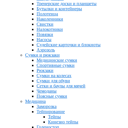
Тренерские доски и планшеты
Бутылки и контейнеры
Полотенца
Наколенники
Свистки
Налокотники
Повязки
Насосы
Судейские карточки и блокноты
Аэрозоль
Сумки и рюкзаки
Медицинские сумки
Спортивные сумки
Рюкзаки
Сумки на колесах
Сумки для обуви
Сетки и баулы для мячей
Чемоданы
Поясные сумки
Медицина
Заморозка
Тейпирование
Тейпы
Кинезио тейпы
Голеностоп