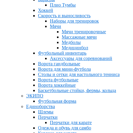
Плио Тумбы
Хоккей
Скорость и выносливость
Наборы для тренировок
Мячи
Мячи тренировочные
Массажные мячи
Медболы
Медицинбол
Футбольный инвентарь
Аксессуары для соревнований
Ворота гандбольные
Ворота для мини-футбола
Столы и сетки для настольного тенниса
Ворота футбольные
Ворота хоккейные
Баскетбольные стойки, фермы, кольца
ЭКИПО
Футбольная форма
Единоборства
Шлемы
Перчатки
Перчатки для карате
Одежда и обувь для самбо