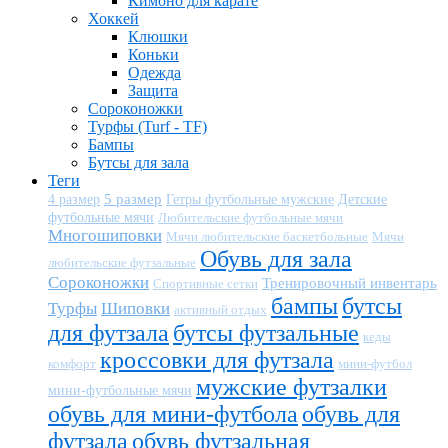
Кимоно для карате
Хоккей
Клюшки
Коньки
Одежда
Защита
Сороконожки
Турфы (Turf - TF)
Бампы
Бутсы для зала
Теги
5 размер
Детские
4 размер
Гетры футбольные мужские
футбольные мячи
Любительские футбольные мячи
Многошиповки
Мячи любительские баскетбольные
Мячи
Обувь для зала
любительские футзальные
Сороконожки
Тренировочный инвентарь
Спортивные сетки
бампы
бутсы
Турфы
Шиповки
активный отдых
для футзала
бутсы футзальные
кеды
кроссовки для футзала
комфорт
мини-футбол
мужские футзалки
мини-футбольные мячи
обувь для мини-футбола
обувь для
футзала
обувь футзальная