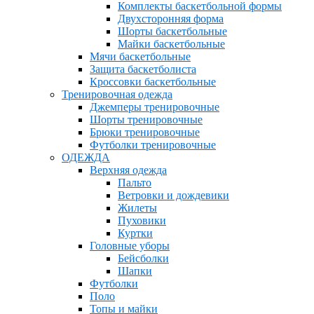
Комплекты баскетбольной формы
Двухсторонняя форма
Шорты баскетбольные
Майки баскетбольные
Мячи баскетбольные
Защита баскетболиста
Кроссовки баскетбольные
Тренировочная одежда
Джемперы тренировочные
Шорты тренировочные
Брюки тренировочные
Футболки тренировочные
ОДЕЖДА
Верхняя одежда
Пальто
Ветровки и дождевики
Жилеты
Пуховики
Куртки
Головные уборы
Бейсболки
Шапки
Футболки
Поло
Топы и майки