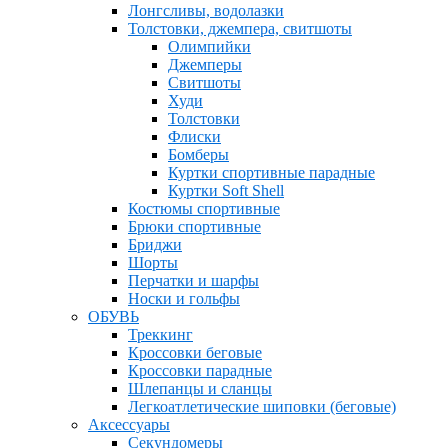
Лонгсливы, водолазки
Толстовки, джемпера, свитшоты
Олимпийки
Джемперы
Свитшоты
Худи
Толстовки
Флиски
Бомберы
Куртки спортивные парадные
Куртки Soft Shell
Костюмы спортивные
Брюки спортивные
Бриджи
Шорты
Перчатки и шарфы
Носки и гольфы
ОБУВЬ
Треккинг
Кроссовки беговые
Кроссовки парадные
Шлепанцы и сланцы
Легкоатлетические шиповки (беговые)
Аксессуары
Секундомеры