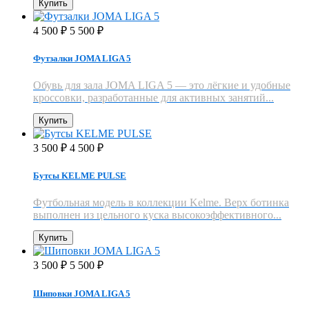
Купить
4 500
5 500
₽
₽
Футзалки JOMA LIGA 5
Обувь для зала JOMA LIGA 5 — это лёгкие и удобные
кроссовки, разработанные для активных занятий...
Купить
3 500
4 500
₽
₽
Бутсы KELME PULSE
Футбольная модель в коллекции Kelme. Верх ботинка
выполнен из цельного куска высокоэффективного...
Купить
3 500
5 500
₽
₽
Шиповки JOMA LIGA 5