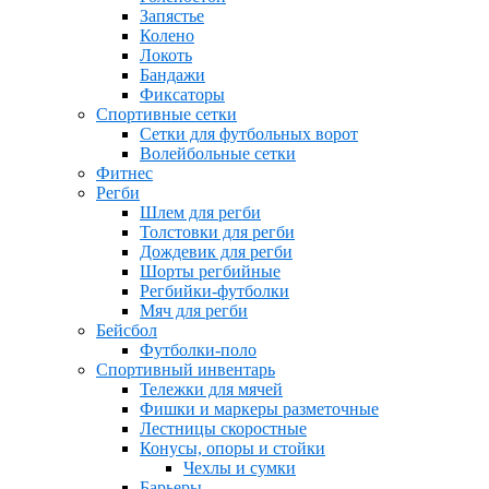
Запястье
Колено
Локоть
Бандажи
Фиксаторы
Спортивные сетки
Сетки для футбольных ворот
Волейбольные сетки
Фитнес
Регби
Шлем для регби
Толстовки для регби
Дождевик для регби
Шорты регбийные
Регбийки-футболки
Мяч для регби
Бейсбол
Футболки-поло
Спортивный инвентарь
Тележки для мячей
Фишки и маркеры разметочные
Лестницы скоростные
Конусы, опоры и стойки
Чехлы и сумки
Барьеры