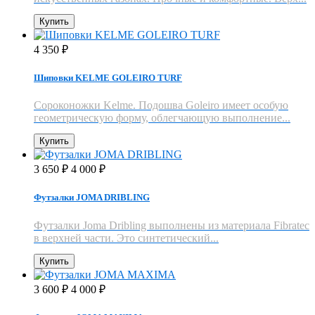
Купить
4 350
₽
Шиповки KELME GOLEIRO TURF
​Сороконожки Kelme. Подошва Goleiro имеет особую
геометрическую форму, облегчающую выполнение...
Купить
3 650
4 000
₽
₽
Футзалки JOMA DRIBLING
Футзалки Joma Dribling выполнены из материала Fibratec
в верхней части. Это синтетический...
Купить
3 600
4 000
₽
₽