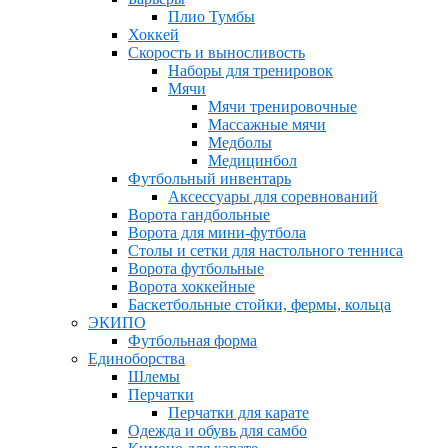
Плио Тумбы
Хоккей
Скорость и выносливость
Наборы для тренировок
Мячи
Мячи тренировочные
Массажные мячи
Медболы
Медицинбол
Футбольный инвентарь
Аксессуары для соревнований
Ворота гандбольные
Ворота для мини-футбола
Столы и сетки для настольного тенниса
Ворота футбольные
Ворота хоккейные
Баскетбольные стойки, фермы, кольца
ЭКИПО
Футбольная форма
Единоборства
Шлемы
Перчатки
Перчатки для карате
Одежда и обувь для самбо