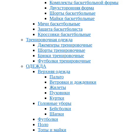
Комплекты баскетбольной формы
Двухсторонняя форма
Шорты баскетбольные
Майки баскетбольные
Мячи баскетбольные
Защита баскетболиста
Кроссовки баскетбольные
Тренировочная одежда
Джемперы тренировочные
Шорты тренировочные
Брюки тренировочные
Футболки тренировочные
ОДЕЖДА
Верхняя одежда
Пальто
Ветровки и дождевики
Жилеты
Пуховики
Куртки
Головные уборы
Бейсболки
Шапки
Футболки
Поло
Топы и майки