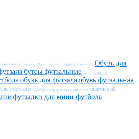
Обувь для
ские баскетбольные
Мячи любительские футзальные
футзала
бутсы футзальные
кеды
комфорт
утбола
обувь для футзала
обувь футзальная
бувь
спортивный
спортивная одежда
спортивная экипировка
алки
футзалки для мини-футбола