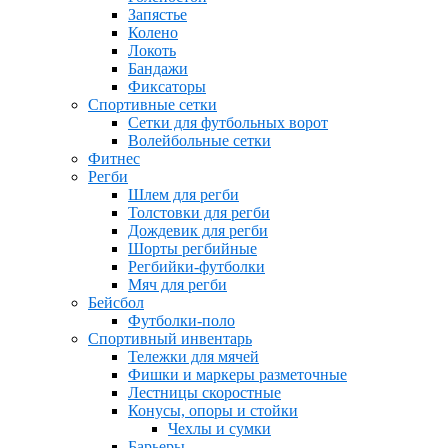
Запястье
Колено
Локоть
Бандажи
Фиксаторы
Спортивные сетки
Сетки для футбольных ворот
Волейбольные сетки
Фитнес
Регби
Шлем для регби
Толстовки для регби
Дождевик для регби
Шорты регбийные
Регбийки-футболки
Мяч для регби
Бейсбол
Футболки-поло
Спортивный инвентарь
Тележки для мячей
Фишки и маркеры разметочные
Лестницы скоростные
Конусы, опоры и стойки
Чехлы и сумки
Барьеры