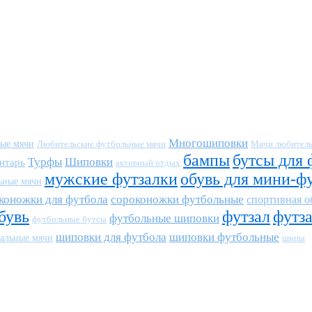
Многошиповки
ные мячи
Любительские футбольные мячи
Мячи любитель
бампы
бутсы для 
Турфы
Шиповки
нтарь
активный отдых
мужские футзалки
обувь для мини-ф
ьные мячи
коножки для футбола
сороконожки футбольные
спортивная о
бувь
футзал
футз
футбольные шиповки
футбольные бутсы
шиповки для футбола
шиповки футбольные
альные мячи
шипы