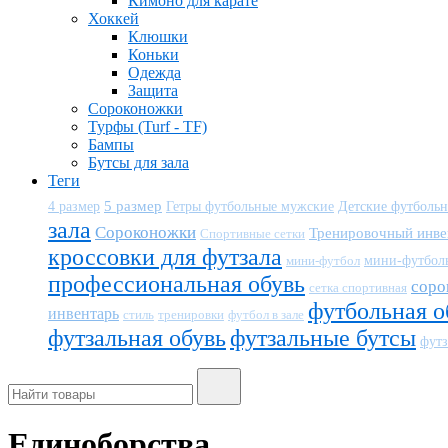
Кимоно для карате
Хоккей
Клюшки
Коньки
Одежда
Защита
Сороконожки
Турфы (Turf - TF)
Бампы
Бутсы для зала
Теги
5 размер
Детские футболь
4 размер
Гетры футбольные мужские
зала
Сороконожки
Тренировочный инве
Спортивные сетки
кроссовки для футзала
мини-футбол
мини-футбол
профессиональная обувь
соро
сетка спортивная
футбольная о
инвентарь
тренировки
футбол в зале
стиль
футзальная обувь
футзальные бутсы
футз
Единоборства