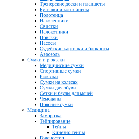
Тренерские доски и планшеты
Бутылки и контейнеры
Полотенца
Наколенники
Свистки
Налокотники
Повязки
Насосы
Судейские карточки и блокноты
Аэрозоль
Сумки и рюкзаки
Медицинские сумки
Спортивные сумки
Рюкзаки
Сумки на колесах
Сумки для обуви
Сетки и баулы для мячей
Чемоданы
Поясные сумки
Медицина
Заморозка
Тейпирование
Тейпы
Кинезио тейпы
Голеностоп