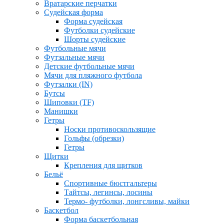
Вратарские перчатки
Судейская форма
Форма судейская
Футболки судейские
Шорты судейские
Футбольные мячи
Футзальные мячи
Детские футбольные мячи
Мячи для пляжного футбола
Футзалки (IN)
Бутсы
Шиповки (TF)
Манишки
Гетры
Носки противоскользящие
Гольфы (обрезки)
Гетры
Щитки
Крепления для щитков
Бельё
Спортивные бюстгальтеры
Тайтсы, легинсы, лосины
Термо- футболки, лонгсливы, майки
Баскетбол
Форма баскетбольная