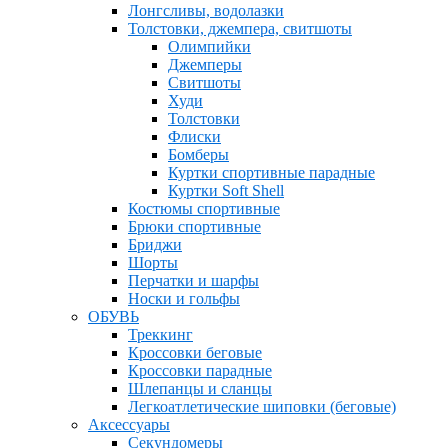
Лонгсливы, водолазки
Толстовки, джемпера, свитшоты
Олимпийки
Джемперы
Свитшоты
Худи
Толстовки
Флиски
Бомберы
Куртки спортивные парадные
Куртки Soft Shell
Костюмы спортивные
Брюки спортивные
Бриджи
Шорты
Перчатки и шарфы
Носки и гольфы
ОБУВЬ
Треккинг
Кроссовки беговые
Кроссовки парадные
Шлепанцы и сланцы
Легкоатлетические шиповки (беговые)
Аксессуары
Секундомеры