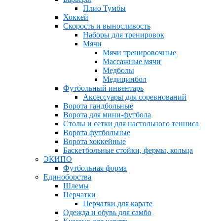
Плио Тумбы
Хоккей
Скорость и выносливость
Наборы для тренировок
Мячи
Мячи тренировочные
Массажные мячи
Медболы
Медицинбол
Футбольный инвентарь
Аксессуары для соревнований
Ворота гандбольные
Ворота для мини-футбола
Столы и сетки для настольного тенниса
Ворота футбольные
Ворота хоккейные
Баскетбольные стойки, фермы, кольца
ЭКИПО
Футбольная форма
Единоборства
Шлемы
Перчатки
Перчатки для карате
Одежда и обувь для самбо