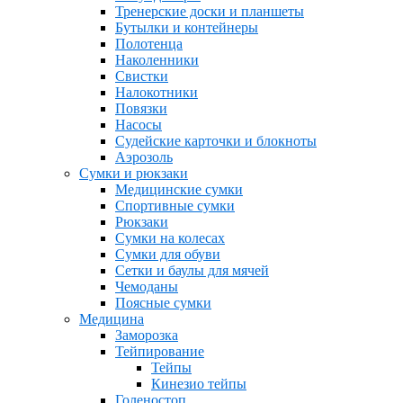
Тренерские доски и планшеты
Бутылки и контейнеры
Полотенца
Наколенники
Свистки
Налокотники
Повязки
Насосы
Судейские карточки и блокноты
Аэрозоль
Сумки и рюкзаки
Медицинские сумки
Спортивные сумки
Рюкзаки
Сумки на колесах
Сумки для обуви
Сетки и баулы для мячей
Чемоданы
Поясные сумки
Медицина
Заморозка
Тейпирование
Тейпы
Кинезио тейпы
Голеностоп