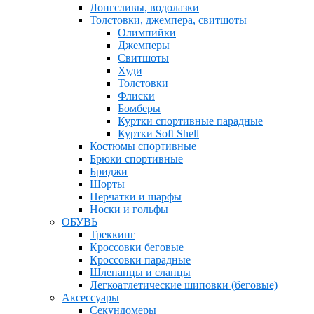
Лонгсливы, водолазки
Толстовки, джемпера, свитшоты
Олимпийки
Джемперы
Свитшоты
Худи
Толстовки
Флиски
Бомберы
Куртки спортивные парадные
Куртки Soft Shell
Костюмы спортивные
Брюки спортивные
Бриджи
Шорты
Перчатки и шарфы
Носки и гольфы
ОБУВЬ
Треккинг
Кроссовки беговые
Кроссовки парадные
Шлепанцы и сланцы
Легкоатлетические шиповки (беговые)
Аксессуары
Секундомеры