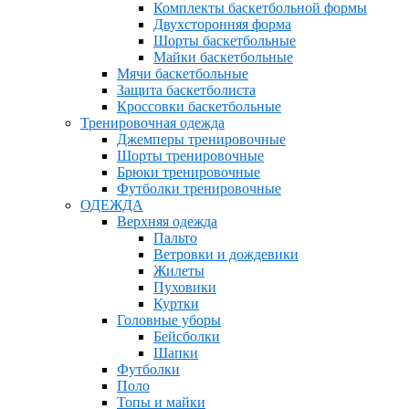
Комплекты баскетбольной формы
Двухсторонняя форма
Шорты баскетбольные
Майки баскетбольные
Мячи баскетбольные
Защита баскетболиста
Кроссовки баскетбольные
Тренировочная одежда
Джемперы тренировочные
Шорты тренировочные
Брюки тренировочные
Футболки тренировочные
ОДЕЖДА
Верхняя одежда
Пальто
Ветровки и дождевики
Жилеты
Пуховики
Куртки
Головные уборы
Бейсболки
Шапки
Футболки
Поло
Топы и майки