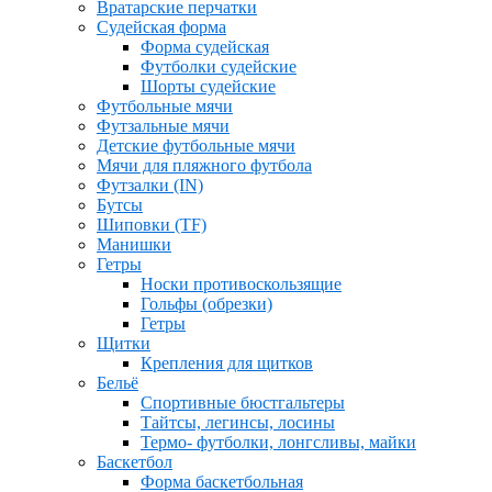
Вратарские перчатки
Судейская форма
Форма судейская
Футболки судейские
Шорты судейские
Футбольные мячи
Футзальные мячи
Детские футбольные мячи
Мячи для пляжного футбола
Футзалки (IN)
Бутсы
Шиповки (TF)
Манишки
Гетры
Носки противоскользящие
Гольфы (обрезки)
Гетры
Щитки
Крепления для щитков
Бельё
Спортивные бюстгальтеры
Тайтсы, легинсы, лосины
Термо- футболки, лонгсливы, майки
Баскетбол
Форма баскетбольная