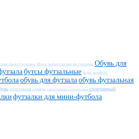
Обувь для
ские баскетбольные
Мячи любительские футзальные
футзала
бутсы футзальные
кеды
комфорт
утбола
обувь для футзала
обувь футзальная
бувь
спортивный
спортивная одежда
спортивная экипировка
алки
футзалки для мини-футбола