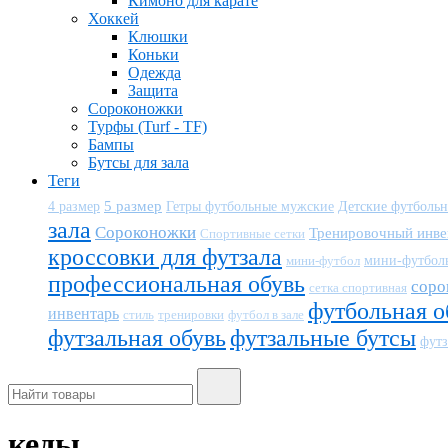
Кимоно для карате
Хоккей
Клюшки
Коньки
Одежда
Защита
Сороконожки
Турфы (Turf - TF)
Бампы
Бутсы для зала
Теги
5 размер
Детские футболь
4 размер
Гетры футбольные мужские
зала
Сороконожки
Тренировочный инве
Спортивные сетки
кроссовки для футзала
мини-футбол
мини-футбол
профессиональная обувь
соро
сетка спортивная
футбольная о
инвентарь
тренировки
футбол в зале
стиль
футзальная обувь
футзальные бутсы
футз
кеды