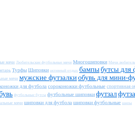
Многошиповки
ные мячи
Любительские футбольные мячи
Мячи любитель
бампы
бутсы для 
Турфы
Шиповки
нтарь
активный отдых
мужские футзалки
обувь для мини-ф
ьные мячи
коножки для футбола
сороконожки футбольные
спортивная о
бувь
футзал
футз
футбольные шиповки
футбольные бутсы
шиповки для футбола
шиповки футбольные
альные мячи
шипы