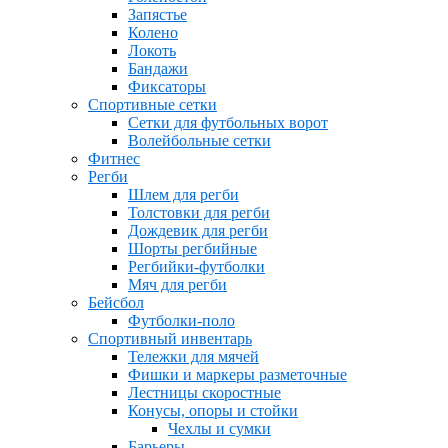
Запястье
Колено
Локоть
Бандажи
Фиксаторы
Спортивные сетки
Сетки для футбольных ворот
Волейбольные сетки
Фитнес
Регби
Шлем для регби
Толстовки для регби
Дождевик для регби
Шорты регбийные
Регбийки-футболки
Мяч для регби
Бейсбол
Футболки-поло
Спортивный инвентарь
Тележки для мячей
Фишки и маркеры разметочные
Лестницы скоростные
Конусы, опоры и стойки
Чехлы и сумки
Барьеры