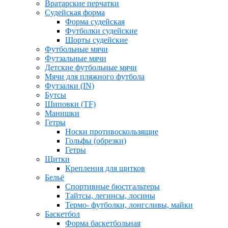
Вратарские перчатки
Судейская форма
Форма судейская
Футболки судейские
Шорты судейские
Футбольные мячи
Футзальные мячи
Детские футбольные мячи
Мячи для пляжного футбола
Футзалки (IN)
Бутсы
Шиповки (TF)
Манишки
Гетры
Носки противоскользящие
Гольфы (обрезки)
Гетры
Щитки
Крепления для щитков
Бельё
Спортивные бюстгальтеры
Тайтсы, легинсы, лосины
Термо- футболки, лонгсливы, майки
Баскетбол
Форма баскетбольная