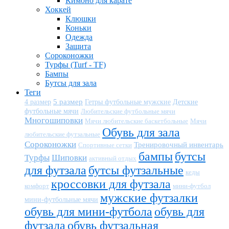
Кимоно для карате
Хоккей
Клюшки
Коньки
Одежда
Защита
Сороконожки
Турфы (Turf - TF)
Бампы
Бутсы для зала
Теги
5 размер
Детские
4 размер
Гетры футбольные мужские
футбольные мячи
Любительские футбольные мячи
Многошиповки
Мячи любительские баскетбольные
Мячи
Обувь для зала
любительские футзальные
Сороконожки
Тренировочный инвентарь
Спортивные сетки
бампы
бутсы
Турфы
Шиповки
активный отдых
для футзала
бутсы футзальные
кеды
кроссовки для футзала
комфорт
мини-футбол
мужские футзалки
мини-футбольные мячи
обувь для мини-футбола
обувь для
футзала
обувь футзальная