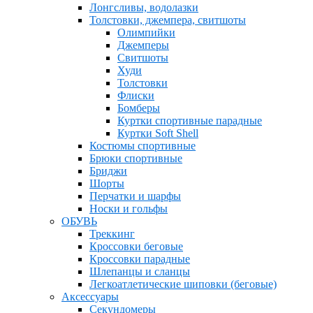
Лонгсливы, водолазки
Толстовки, джемпера, свитшоты
Олимпийки
Джемперы
Свитшоты
Худи
Толстовки
Флиски
Бомберы
Куртки спортивные парадные
Куртки Soft Shell
Костюмы спортивные
Брюки спортивные
Бриджи
Шорты
Перчатки и шарфы
Носки и гольфы
ОБУВЬ
Треккинг
Кроссовки беговые
Кроссовки парадные
Шлепанцы и сланцы
Легкоатлетические шиповки (беговые)
Аксессуары
Секундомеры