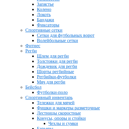
Запястье
Колено
Локоть
Бандажи
Фиксаторы
Спортивные сетки
Сетки для футбольных ворот
Волейбольные сетки
Фитнес
Регби
Шлем для регби
Толстовки для регби
Дождевик для регби
Шорты регбийные
Регбийки-футболки
Мяч для регби
Бейсбол
Футболки-поло
Спортивный инвентарь
Тележки для мячей
Фишки и маркеры разметочные
Лестницы скоростные
Конусы, опоры и стойки
Чехлы и сумки
Барьеры