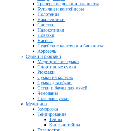
Тренерские доски и планшеты
Бутылки и контейнеры
Полотенца
Наколенники
Свистки
Налокотники
Повязки
Насосы
Судейские карточки и блокноты
Аэрозоль
Сумки и рюкзаки
Медицинские сумки
Спортивные сумки
Рюкзаки
Сумки на колесах
Сумки для обуви
Сетки и баулы для мячей
Чемоданы
Поясные сумки
Медицина
Заморозка
Тейпирование
Тейпы
Кинезио тейпы
Голеностоп