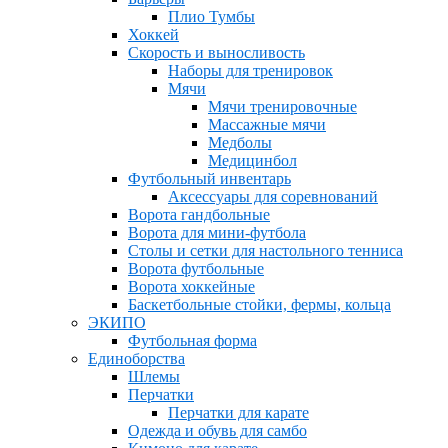
Плио Тумбы
Хоккей
Скорость и выносливость
Наборы для тренировок
Мячи
Мячи тренировочные
Массажные мячи
Медболы
Медицинбол
Футбольный инвентарь
Аксессуары для соревнований
Ворота гандбольные
Ворота для мини-футбола
Столы и сетки для настольного тенниса
Ворота футбольные
Ворота хоккейные
Баскетбольные стойки, фермы, кольца
ЭКИПО
Футбольная форма
Единоборства
Шлемы
Перчатки
Перчатки для карате
Одежда и обувь для самбо