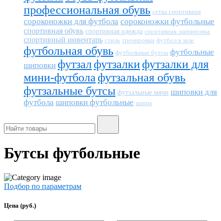
профессиональная обувь
сетка спортивная
сороконожки для футбола
сороконожки футбольные
спортивная обувь
спортивная одежда
спортивная экипировка
спортивный инвентарь
тренировки
футбол в зале
стиль
футбольная обувь
футбольные
футбольные бутсы
футзал
футзалки
футзалки для
шиповки
мини-футбола
футзальная обувь
футзальные бутсы
шиповки для
футзальные мячи
футбола
шиповки футбольные
шипы
Бутсы футбольные
Подбор по параметрам
Цена (руб.)