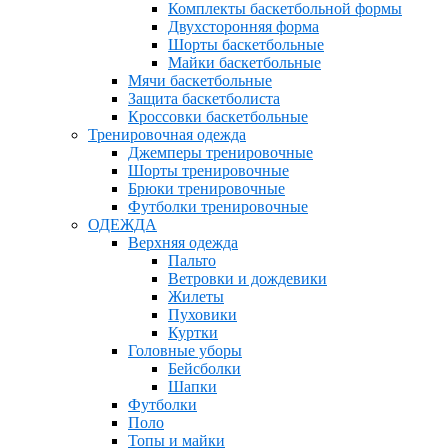
Комплекты баскетбольной формы
Двухсторонняя форма
Шорты баскетбольные
Майки баскетбольные
Мячи баскетбольные
Защита баскетболиста
Кроссовки баскетбольные
Тренировочная одежда
Джемперы тренировочные
Шорты тренировочные
Брюки тренировочные
Футболки тренировочные
ОДЕЖДА
Верхняя одежда
Пальто
Ветровки и дождевики
Жилеты
Пуховики
Куртки
Головные уборы
Бейсболки
Шапки
Футболки
Поло
Топы и майки