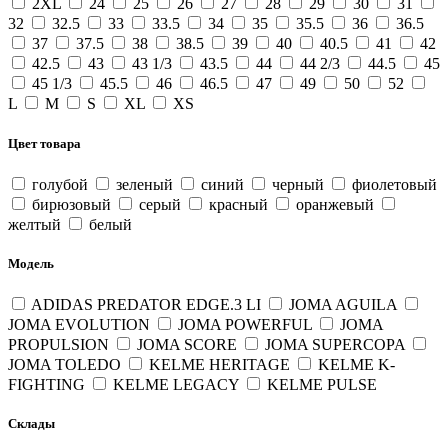
2XL
24
25
26
27
28
29
30
31
32
32.5
33
33.5
34
35
35.5
36
36.5
37
37.5
38
38.5
39
40
40.5
41
42
42.5
43
43 1/3
43.5
44
44 2/3
44.5
45
45 1/3
45.5
46
46.5
47
49
50
52
L
M
S
XL
XS
Цвет товара
голубой
зеленый
синий
черный
фиолетовый
бирюзовый
серый
красный
оранжевый
желтый
белый
Модель
ADIDAS PREDATOR EDGE.3 LI
JOMA AGUILA
JOMA EVOLUTION
JOMA POWERFUL
JOMA
PROPULSION
JOMA SCORE
JOMA SUPERCOPA
JOMA TOLEDO
KELME HERITAGE
KELME K-
FIGHTING
KELME LEGACY
KELME PULSE
Склады