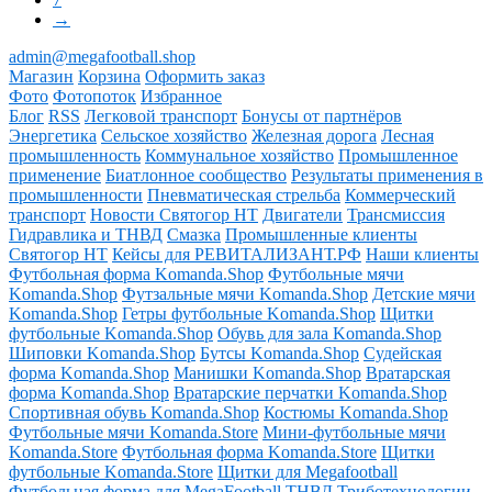
→
admin@megafootball.shop
Магазин
Корзина
Оформить заказ
Фото
Фотопоток
Избранное
Блог
RSS
Легковой транспорт
Бонусы от партнёров
Энергетика
Сельское хозяйство
Железная дорога
Лесная
промышленность
Коммунальное хозяйство
Промышленное
применение
Биатлонное сообщество
Результаты применения в
промышленности
Пневматическая стрельба
Коммерческий
транспорт
Новости Святогор НТ
Двигатели
Трансмиссия
Гидравлика и ТНВД
Смазка
Промышленные клиенты
Святогор НТ
Кейсы для РЕВИТАЛИЗАНТ.РФ
Наши клиенты
Футбольная форма Komanda.Shop
Футбольные мячи
Komanda.Shop
Футзальные мячи Komanda.Shop
Детские мячи
Komanda.Shop
Гетры футбольные Komanda.Shop
Щитки
футбольные Komanda.Shop
Обувь для зала Komanda.Shop
Шиповки Komanda.Shop
Бутсы Komanda.Shop
Судейская
форма Komanda.Shop
Манишки Komanda.Shop
Вратарская
форма Komanda.Shop
Вратарские перчатки Komanda.Shop
Спортивная обувь Komanda.Shop
Костюмы Komanda.Shop
Футбольные мячи Komanda.Store
Мини-футбольные мячи
Komanda.Store
Футбольная форма Komanda.Store
Щитки
футбольные Komanda.Store
Щитки для Megafootball
Футбольная форма для MegaFootball
ТНВД
Триботехнологии