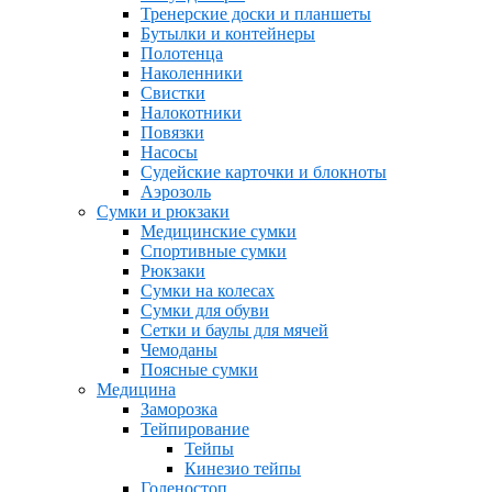
Тренерские доски и планшеты
Бутылки и контейнеры
Полотенца
Наколенники
Свистки
Налокотники
Повязки
Насосы
Судейские карточки и блокноты
Аэрозоль
Сумки и рюкзаки
Медицинские сумки
Спортивные сумки
Рюкзаки
Сумки на колесах
Сумки для обуви
Сетки и баулы для мячей
Чемоданы
Поясные сумки
Медицина
Заморозка
Тейпирование
Тейпы
Кинезио тейпы
Голеностоп