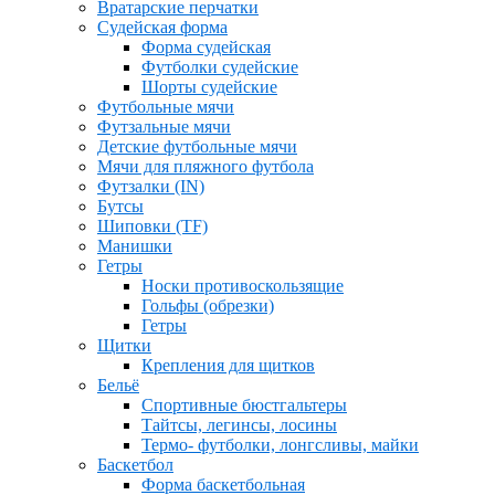
Вратарские перчатки
Судейская форма
Форма судейская
Футболки судейские
Шорты судейские
Футбольные мячи
Футзальные мячи
Детские футбольные мячи
Мячи для пляжного футбола
Футзалки (IN)
Бутсы
Шиповки (TF)
Манишки
Гетры
Носки противоскользящие
Гольфы (обрезки)
Гетры
Щитки
Крепления для щитков
Бельё
Спортивные бюстгальтеры
Тайтсы, легинсы, лосины
Термо- футболки, лонгсливы, майки
Баскетбол
Форма баскетбольная