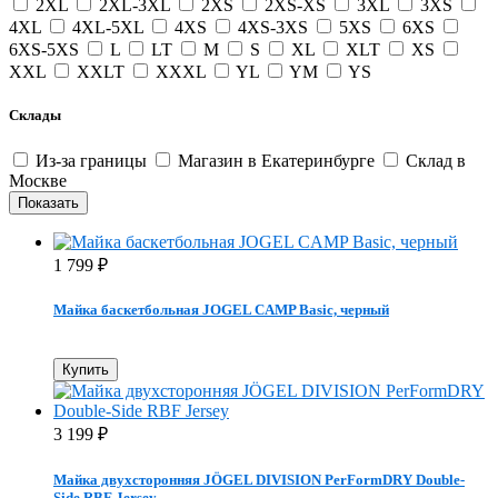
2XL
2XL-3XL
2XS
2XS-XS
3XL
3XS
4XL
4XL-5XL
4XS
4XS-3XS
5XS
6XS
6XS-5XS
L
LT
M
S
XL
XLT
XS
XXL
XXLT
XXXL
YL
YM
YS
Склады
Из-за границы
Магазин в Екатеринбурге
Склад в
Москве
1 799
₽
Майка баскетбольная JOGEL CAMP Basic, черный
Купить
3 199
₽
Майка двухсторонняя JÖGEL DIVISION PerFormDRY Double-
Side RBF Jersey