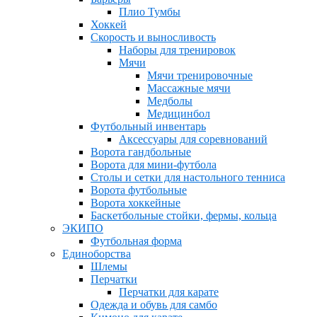
Плио Тумбы
Хоккей
Скорость и выносливость
Наборы для тренировок
Мячи
Мячи тренировочные
Массажные мячи
Медболы
Медицинбол
Футбольный инвентарь
Аксессуары для соревнований
Ворота гандбольные
Ворота для мини-футбола
Столы и сетки для настольного тенниса
Ворота футбольные
Ворота хоккейные
Баскетбольные стойки, фермы, кольца
ЭКИПО
Футбольная форма
Единоборства
Шлемы
Перчатки
Перчатки для карате
Одежда и обувь для самбо