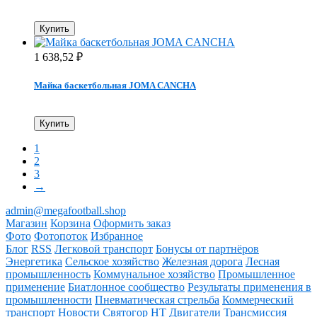
Купить
1 638,52
₽
Майка баскетбольная JOMA CANCHA
Купить
1
2
3
→
admin@megafootball.shop
Магазин
Корзина
Оформить заказ
Фото
Фотопоток
Избранное
Блог
RSS
Легковой транспорт
Бонусы от партнёров
Энергетика
Сельское хозяйство
Железная дорога
Лесная
промышленность
Коммунальное хозяйство
Промышленное
применение
Биатлонное сообщество
Результаты применения в
промышленности
Пневматическая стрельба
Коммерческий
транспорт
Новости Святогор НТ
Двигатели
Трансмиссия