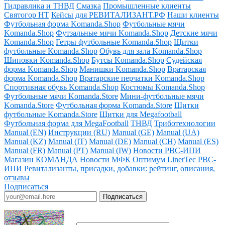
Гидравлика и ТНВД
Смазка
Промышленные клиенты
Святогор НТ
Кейсы для РЕВИТАЛИЗАНТ.РФ
Наши клиенты
Футбольная форма Komanda.Shop
Футбольные мячи
Komanda.Shop
Футзальные мячи Komanda.Shop
Детские мячи
Komanda.Shop
Гетры футбольные Komanda.Shop
Щитки
футбольные Komanda.Shop
Обувь для зала Komanda.Shop
Шиповки Komanda.Shop
Бутсы Komanda.Shop
Судейская
форма Komanda.Shop
Манишки Komanda.Shop
Вратарская
форма Komanda.Shop
Вратарские перчатки Komanda.Shop
Спортивная обувь Komanda.Shop
Костюмы Komanda.Shop
Футбольные мячи Komanda.Store
Мини-футбольные мячи
Komanda.Store
Футбольная форма Komanda.Store
Щитки
футбольные Komanda.Store
Щитки для Megafootball
Футбольная форма для MegaFootball
ТНВД
Триботехнологии
Manual (EN)
Инструкции (RU)
Manual (GE)
Manual (UA)
Manual (KZ)
Manual (IT)
Manual (DE)
Manual (CH)
Manual (ES)
Manual (FR)
Manual (PT)
Manual (IW)
Новости РВС-ИПИ
Магазин КОМАНДА
Новости МФК Оптимум LinerTec
РВС-
ИПИ
Ревитализанты, присадки, добавки: рейтинг, описания,
отзывы
Подписаться