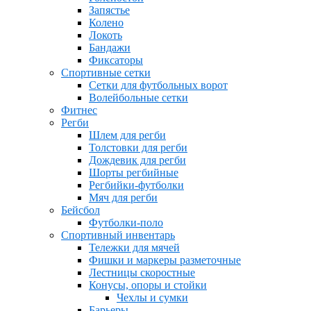
Запястье
Колено
Локоть
Бандажи
Фиксаторы
Спортивные сетки
Сетки для футбольных ворот
Волейбольные сетки
Фитнес
Регби
Шлем для регби
Толстовки для регби
Дождевик для регби
Шорты регбийные
Регбийки-футболки
Мяч для регби
Бейсбол
Футболки-поло
Спортивный инвентарь
Тележки для мячей
Фишки и маркеры разметочные
Лестницы скоростные
Конусы, опоры и стойки
Чехлы и сумки
Барьеры