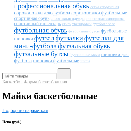
профессиональная обувь
сетка спортивная
сороконожки для футбола
сороконожки футбольные
спортивная обувь
спортивная одежда
спортивная экипировка
спортивный инвентарь
тренировки
футбол в зале
стиль
футбольная обувь
футбольные
футбольные бутсы
футзал
футзалки
футзалки для
шиповки
мини-футбола
футзальная обувь
футзальные бутсы
шиповки для
футзальные мячи
футбола
шиповки футбольные
шипы
Баскетбол
Форма баскетбольная
Майки баскетбольные
Подбор по параметрам
Цена (руб.)