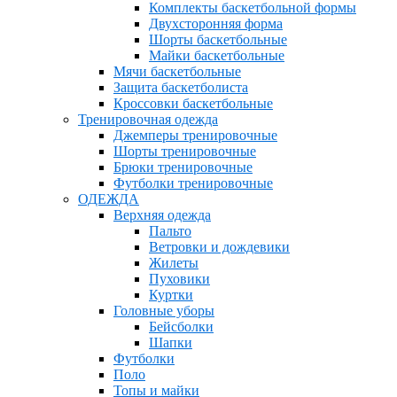
Комплекты баскетбольной формы
Двухсторонняя форма
Шорты баскетбольные
Майки баскетбольные
Мячи баскетбольные
Защита баскетболиста
Кроссовки баскетбольные
Тренировочная одежда
Джемперы тренировочные
Шорты тренировочные
Брюки тренировочные
Футболки тренировочные
ОДЕЖДА
Верхняя одежда
Пальто
Ветровки и дождевики
Жилеты
Пуховики
Куртки
Головные уборы
Бейсболки
Шапки
Футболки
Поло
Топы и майки