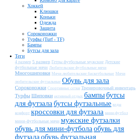
Кимоно для карате
Хоккей
Клюшки
Коньки
Одежда
Защита
Сороконожки
Турфы (Turf - TF)
Бампы
Бутсы для зала
Теги
5 размер
Детские
4 размер
Гетры футбольные мужские
футбольные мячи
Любительские футбольные мячи
Многошиповки
Мячи любительские баскетбольные
Мячи
Обувь для зала
любительские футзальные
Сороконожки
Тренировочный инвентарь
Спортивные сетки
бампы
бутсы
Турфы
Шиповки
активный отдых
для футзала
бутсы футзальные
кеды
кроссовки для футзала
комфорт
мини-футбол
мужские футзалки
мини-футбольные мячи
обувь для мини-футбола
обувь для
футзала
обувь футзальная