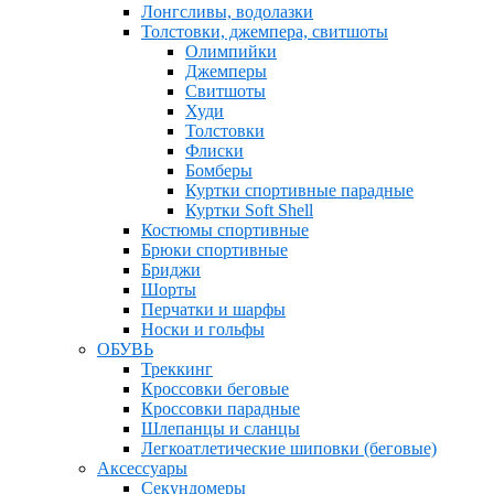
Лонгсливы, водолазки
Толстовки, джемпера, свитшоты
Олимпийки
Джемперы
Свитшоты
Худи
Толстовки
Флиски
Бомберы
Куртки спортивные парадные
Куртки Soft Shell
Костюмы спортивные
Брюки спортивные
Бриджи
Шорты
Перчатки и шарфы
Носки и гольфы
ОБУВЬ
Треккинг
Кроссовки беговые
Кроссовки парадные
Шлепанцы и сланцы
Легкоатлетические шиповки (беговые)
Аксессуары
Секундомеры