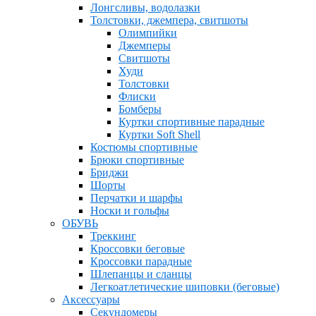
Лонгсливы, водолазки
Толстовки, джемпера, свитшоты
Олимпийки
Джемперы
Свитшоты
Худи
Толстовки
Флиски
Бомберы
Куртки спортивные парадные
Куртки Soft Shell
Костюмы спортивные
Брюки спортивные
Бриджи
Шорты
Перчатки и шарфы
Носки и гольфы
ОБУВЬ
Треккинг
Кроссовки беговые
Кроссовки парадные
Шлепанцы и сланцы
Легкоатлетические шиповки (беговые)
Аксессуары
Секундомеры