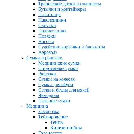
Тренерские доски и планшеты
Бутылки и контейнеры
Полотенца
Наколенники
Свистки
Налокотники
Повязки
Насосы
Судейские карточки и блокноты
Аэрозоль
Сумки и рюкзаки
Медицинские сумки
Спортивные сумки
Рюкзаки
Сумки на колесах
Сумки для обуви
Сетки и баулы для мячей
Чемоданы
Поясные сумки
Медицина
Заморозка
Тейпирование
Тейпы
Кинезио тейпы
Голеностоп