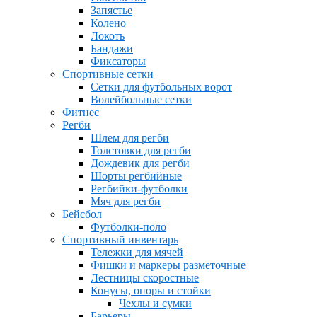
Запястье
Колено
Локоть
Бандажи
Фиксаторы
Спортивные сетки
Сетки для футбольных ворот
Волейбольные сетки
Фитнес
Регби
Шлем для регби
Толстовки для регби
Дождевик для регби
Шорты регбийные
Регбийки-футболки
Мяч для регби
Бейсбол
Футболки-поло
Спортивный инвентарь
Тележки для мячей
Фишки и маркеры разметочные
Лестницы скоростные
Конусы, опоры и стойки
Чехлы и сумки
Барьеры