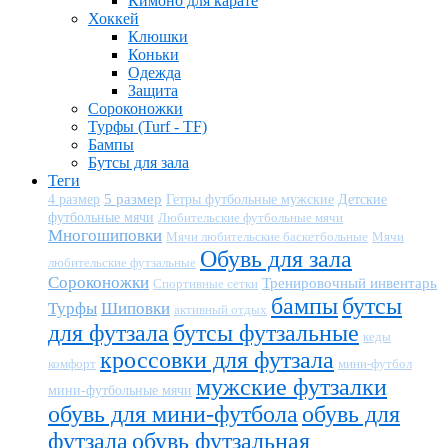
Кимоно для карате
Хоккей
Клюшки
Коньки
Одежда
Защита
Сороконожки
Турфы (Turf - TF)
Бампы
Бутсы для зала
Теги
5 размер
Детские
4 размер
Гетры футбольные мужские
футбольные мячи
Любительские футбольные мячи
Многошиповки
Мячи любительские баскетбольные
Мячи
Обувь для зала
любительские футзальные
Сороконожки
Тренировочный инвентарь
Спортивные сетки
бампы
бутсы
Турфы
Шиповки
активный отдых
для футзала
бутсы футзальные
кеды
кроссовки для футзала
комфорт
мини-футбол
мужские футзалки
мини-футбольные мячи
обувь для мини-футбола
обувь для
футзала
обувь футзальная