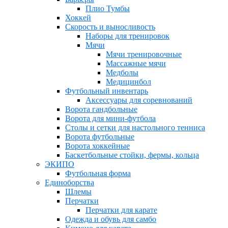
Плио Тумбы
Хоккей
Скорость и выносливость
Наборы для тренировок
Мячи
Мячи тренировочные
Массажные мячи
Медболы
Медицинбол
Футбольный инвентарь
Аксессуары для соревнований
Ворота гандбольные
Ворота для мини-футбола
Столы и сетки для настольного тенниса
Ворота футбольные
Ворота хоккейные
Баскетбольные стойки, фермы, кольца
ЭКИПО
Футбольная форма
Единоборства
Шлемы
Перчатки
Перчатки для карате
Одежда и обувь для самбо