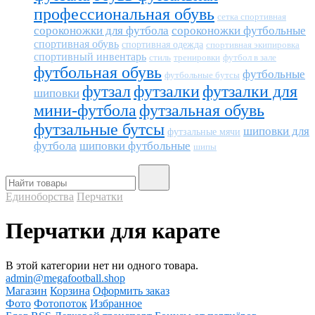
профессиональная обувь
сетка спортивная
сороконожки для футбола
сороконожки футбольные
спортивная обувь
спортивная одежда
спортивная экипировка
спортивный инвентарь
тренировки
футбол в зале
стиль
футбольная обувь
футбольные
футбольные бутсы
футзал
футзалки
футзалки для
шиповки
мини-футбола
футзальная обувь
футзальные бутсы
шиповки для
футзальные мячи
футбола
шиповки футбольные
шипы
Единоборства
Перчатки
Перчатки для карате
В этой категории нет ни одного товара.
admin@megafootball.shop
Магазин
Корзина
Оформить заказ
Фото
Фотопоток
Избранное