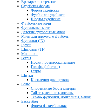
Вратарские перчатки
Судейская форма
Форма судейская
Футболки судейские
Шорты судейские
Футбольные мячи
Футзальные мячи
Детские футбольные мячи
Мячи для пляжного футбола
Футзалки (IN)
Бутсы
Шиповки (TF)
Манишки
Гетры
Носки противоскользящие
Гольфы (обрезки)
Гетры
Щитки
Крепления для щитков
Бельё
Спортивные бюстгальтеры
Тайтсы, легинсы, лосины
Термо- футболки, лонгсливы, майки
Баскетбол
Форма баскетбольная