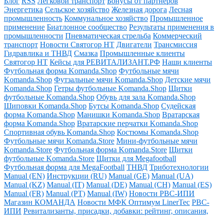
Блог
RSS
Легковой транспорт
Бонусы от партнёров
Энергетика
Сельское хозяйство
Железная дорога
Лесная
промышленность
Коммунальное хозяйство
Промышленное
применение
Биатлонное сообщество
Результаты применения в
промышленности
Пневматическая стрельба
Коммерческий
транспорт
Новости Святогор НТ
Двигатели
Трансмиссия
Гидравлика и ТНВД
Смазка
Промышленные клиенты
Святогор НТ
Кейсы для РЕВИТАЛИЗАНТ.РФ
Наши клиенты
Футбольная форма Komanda.Shop
Футбольные мячи
Komanda.Shop
Футзальные мячи Komanda.Shop
Детские мячи
Komanda.Shop
Гетры футбольные Komanda.Shop
Щитки
футбольные Komanda.Shop
Обувь для зала Komanda.Shop
Шиповки Komanda.Shop
Бутсы Komanda.Shop
Судейская
форма Komanda.Shop
Манишки Komanda.Shop
Вратарская
форма Komanda.Shop
Вратарские перчатки Komanda.Shop
Спортивная обувь Komanda.Shop
Костюмы Komanda.Shop
Футбольные мячи Komanda.Store
Мини-футбольные мячи
Komanda.Store
Футбольная форма Komanda.Store
Щитки
футбольные Komanda.Store
Щитки для Megafootball
Футбольная форма для MegaFootball
ТНВД
Триботехнологии
Manual (EN)
Инструкции (RU)
Manual (GE)
Manual (UA)
Manual (KZ)
Manual (IT)
Manual (DE)
Manual (CH)
Manual (ES)
Manual (FR)
Manual (PT)
Manual (IW)
Новости РВС-ИПИ
Магазин КОМАНДА
Новости МФК Оптимум LinerTec
РВС-
ИПИ
Ревитализанты, присадки, добавки: рейтинг, описания,