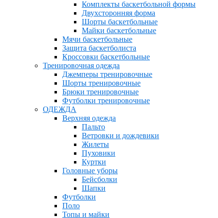
Комплекты баскетбольной формы
Двухсторонняя форма
Шорты баскетбольные
Майки баскетбольные
Мячи баскетбольные
Защита баскетболиста
Кроссовки баскетбольные
Тренировочная одежда
Джемперы тренировочные
Шорты тренировочные
Брюки тренировочные
Футболки тренировочные
ОДЕЖДА
Верхняя одежда
Пальто
Ветровки и дождевики
Жилеты
Пуховики
Куртки
Головные уборы
Бейсболки
Шапки
Футболки
Поло
Топы и майки