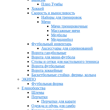
Плио Тумбы
Хоккей
Скорость и выносливость
Наборы для тренировок
Мячи
Мячи тренировочные
Массажные мячи
Медболы
Медицинбол
Футбольный инвентарь
Аксессуары для соревнований
Ворота гандбольные
Ворота для мини-футбола
Столы и сетки для настольного тенниса
Ворота футбольные
Ворота хоккейные
Баскетбольные стойки, фермы, кольца
ЭКИПО
Футбольная форма
Единоборства
Шлемы
Перчатки
Перчатки для карате
Одежда и обувь для самбо