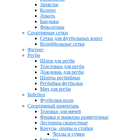
Запястье
Колено
Локоть
Бандажи
Фиксаторы
Спортивные сетки
Сетки для футбольных ворот
Волейбольные сетки
Фитнес
Регби
Шлем для регби
Толстовки для регби
Дождевик для регби
Шорты регбийные
Регбийки-футболки
Мяч для регби
Бейсбол
Футболки-поло
Спортивный инвентарь
Тележки для мячей
Фишки и маркеры разметочные
Лестницы скоростные
Конусы, опоры и стойки
Чехлы и сумки
Барьеры