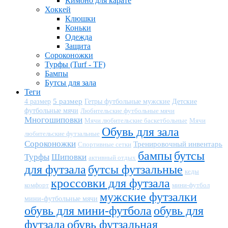
Кимоно для карате
Хоккей
Клюшки
Коньки
Одежда
Защита
Сороконожки
Турфы (Turf - TF)
Бампы
Бутсы для зала
Теги
5 размер
Детские
4 размер
Гетры футбольные мужские
футбольные мячи
Любительские футбольные мячи
Многошиповки
Мячи любительские баскетбольные
Мячи
Обувь для зала
любительские футзальные
Сороконожки
Тренировочный инвентарь
Спортивные сетки
бампы
бутсы
Турфы
Шиповки
активный отдых
для футзала
бутсы футзальные
кеды
кроссовки для футзала
комфорт
мини-футбол
мужские футзалки
мини-футбольные мячи
обувь для мини-футбола
обувь для
футзала
обувь футзальная