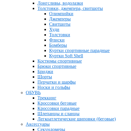
Лонгсливы, водолазки
Толстовки, джемпера, свитшоты
Олимпийки
Джемперы
Свитшоты
Худи
Толстовки
Флиски
Бомберы
Куртки спортивные парадные
Куртки Soft Shell
Костюмы спортивные
Брюки спортивные
Бриджи
Шорты
Перчатки и шарфы
Носки и гольфы
ОБУВЬ
Треккинг
Кроссовки беговые
Кроссовки парадные
Шлепанцы и сланцы
Легкоатлетические шиповки (беговые)
Аксессуары
Секундомеры