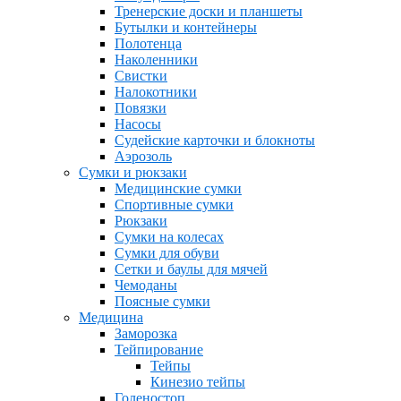
Тренерские доски и планшеты
Бутылки и контейнеры
Полотенца
Наколенники
Свистки
Налокотники
Повязки
Насосы
Судейские карточки и блокноты
Аэрозоль
Сумки и рюкзаки
Медицинские сумки
Спортивные сумки
Рюкзаки
Сумки на колесах
Сумки для обуви
Сетки и баулы для мячей
Чемоданы
Поясные сумки
Медицина
Заморозка
Тейпирование
Тейпы
Кинезио тейпы
Голеностоп