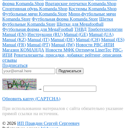
форма Komanda.Shop
Вратарские перчатки Komanda.Shop
Спортивная обувь Komanda.Shop
Костюмы Komanda.Shop
Футбольные мячи Komanda.Store
Мини-футбольные мячи
Komanda.Store
Футбольная форма Komanda.Store
Щитки
футбольные Komanda.Store
Щитки для Megafootball
Футбольная форма для MegaFootball
ТНВД
Триботехнологии
Manual (EN)
Инструкции (RU)
Manual (GE)
Manual (UA)
Manual (KZ)
Manual (IT)
Manual (DE)
Manual (CH)
Manual (ES)
Manual (FR)
Manual (PT)
Manual (IW)
Новости РВС-ИПИ
Магазин КОМАНДА
Новости МФК Оптимум LinerTec
РВС-
ИПИ
Ревитализанты, присадки, добавки: рейтинг, описания,
отзывы
Подписаться
→
Обновить капчу (CAPTCHA)
При использовании материалов с сайта обязательно указание
прямой ссылки на источник.
© 2026
ИП Правдин Сергей Сергеевич