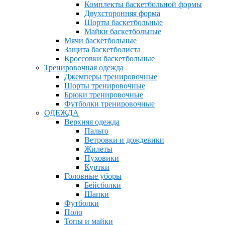
Комплекты баскетбольной формы
Двухсторонняя форма
Шорты баскетбольные
Майки баскетбольные
Мячи баскетбольные
Защита баскетболиста
Кроссовки баскетбольные
Тренировочная одежда
Джемперы тренировочные
Шорты тренировочные
Брюки тренировочные
Футболки тренировочные
ОДЕЖДА
Верхняя одежда
Пальто
Ветровки и дождевики
Жилеты
Пуховики
Куртки
Головные уборы
Бейсболки
Шапки
Футболки
Поло
Топы и майки