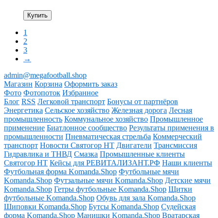
Купить
1
2
3
→
admin@megafootball.shop
Магазин
Корзина
Оформить заказ
Фото
Фотопоток
Избранное
Блог
RSS
Легковой транспорт
Бонусы от партнёров
Энергетика
Сельское хозяйство
Железная дорога
Лесная
промышленность
Коммунальное хозяйство
Промышленное
применение
Биатлонное сообщество
Результаты применения в
промышленности
Пневматическая стрельба
Коммерческий
транспорт
Новости Святогор НТ
Двигатели
Трансмиссия
Гидравлика и ТНВД
Смазка
Промышленные клиенты
Святогор НТ
Кейсы для РЕВИТАЛИЗАНТ.РФ
Наши клиенты
Футбольная форма Komanda.Shop
Футбольные мячи
Komanda.Shop
Футзальные мячи Komanda.Shop
Детские мячи
Komanda.Shop
Гетры футбольные Komanda.Shop
Щитки
футбольные Komanda.Shop
Обувь для зала Komanda.Shop
Шиповки Komanda.Shop
Бутсы Komanda.Shop
Судейская
форма Komanda.Shop
Манишки Komanda.Shop
Вратарская