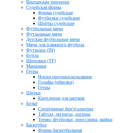
Вратарские перчатки
Судейская форма
Форма судейская
Футболки судейские
Шорты судейские
Футбольные мячи
Футзальные мячи
Детские футбольные мячи
Мячи для пляжного футбола
Футзалки (IN)
Бутсы
Шиповки (TF)
Манишки
Гетры
Носки противоскользящие
Гольфы (обрезки)
Гетры
Щитки
Крепления для щитков
Бельё
Спортивные бюстгальтеры
Тайтсы, легинсы, лосины
Термо- футболки, лонгсливы, майки
Баскетбол
Форма баскетбольная