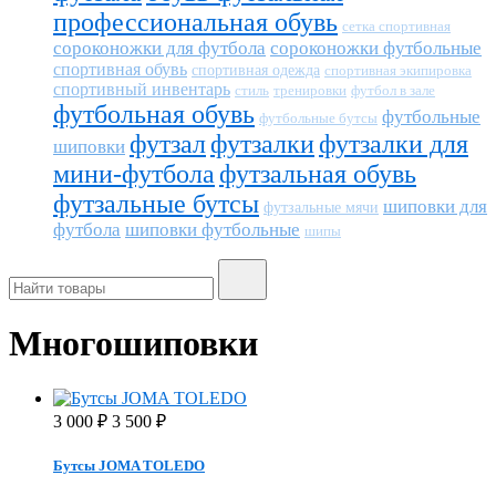
профессиональная обувь
сетка спортивная
сороконожки для футбола
сороконожки футбольные
спортивная обувь
спортивная одежда
спортивная экипировка
спортивный инвентарь
тренировки
футбол в зале
стиль
футбольная обувь
футбольные
футбольные бутсы
футзал
футзалки
футзалки для
шиповки
мини-футбола
футзальная обувь
футзальные бутсы
шиповки для
футзальные мячи
футбола
шиповки футбольные
шипы
Многошиповки
3 000
3 500
₽
₽
Бутсы JOMA TOLEDO