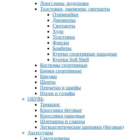
Лонгсливы, водолазки
Толстовки, джемпера, свитшоты
Олимпийки
Джемперы
Свитшоты
Худи
Толстовки
Флиски
Бомберы
Куртки спортивные парадные
Куртки Soft Shell
Костюмы спортивные
Брюки спортивные
Бриджи
Шорты
Перчатки и шарфы
Носки и гольфы
ОБУВЬ
Треккинг
Кроссовки беговые
Кроссовки парадные
Шлепанцы и сланцы
Легкоатлетические шиповки (беговые)
Аксессуары
Секундомеры