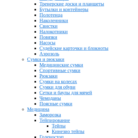
Тренерские доски и планшеты
Бутылки и контейнеры
Полотенца
Наколенники
Свистки
Налокотники
Повязки
Насосы
Судейские карточки и блокноты
Аэрозоль
Сумки и рюкзаки
Медицинские сумки
Спортивные сумки
Рюкзаки
Сумки на колесах
Сумки для обуви
Сетки и баулы для мячей
Чемоданы
Поясные сумки
Медицина
Заморозка
Тейпирование
Тейпы
Кинезио тейпы
Голеностоп