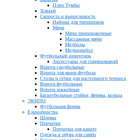
Плио Тумбы
Хоккей
Скорость и выносливость
Наборы для тренировок
Мячи
Мячи тренировочные
Массажные мячи
Медболы
Медицинбол
Футбольный инвентарь
Аксессуары для соревнований
Ворота гандбольные
Ворота для мини-футбола
Столы и сетки для настольного тенниса
Ворота футбольные
Ворота хоккейные
Баскетбольные стойки, фермы, кольца
ЭКИПО
Футбольная форма
Единоборства
Шлемы
Перчатки
Перчатки для карате
Одежда и обувь для самбо