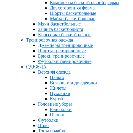
Комплекты баскетбольной формы
Двухсторонняя форма
Шорты баскетбольные
Майки баскетбольные
Мячи баскетбольные
Защита баскетболиста
Кроссовки баскетбольные
Тренировочная одежда
Джемперы тренировочные
Шорты тренировочные
Брюки тренировочные
Футболки тренировочные
ОДЕЖДА
Верхняя одежда
Пальто
Ветровки и дождевики
Жилеты
Пуховики
Куртки
Головные уборы
Бейсболки
Шапки
Футболки
Поло
Топы и майки