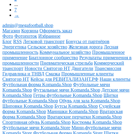
...
7
→
admin@megafootball.shop
Магазин
Корзина
Оформить заказ
Фото
Фотопоток
Избранное
Блог
RSS
Легковой транспорт
Бонусы от партнёров
Энергетика
Сельское хозяйство
Железная дорога
Лесная
промышленность
Коммунальное хозяйство
Промышленное
применение
Биатлонное сообщество
Результаты применения в
промышленности
Пневматическая стрельба
Коммерческий
транспорт
Новости Святогор НТ
Двигатели
Трансмиссия
Гидравлика и ТНВД
Смазка
Промышленные клиенты
Святогор НТ
Кейсы для РЕВИТАЛИЗАНТ.РФ
Наши клиенты
Футбольная форма Komanda.Shop
Футбольные мячи
Komanda.Shop
Футзальные мячи Komanda.Shop
Детские мячи
Komanda.Shop
Гетры футбольные Komanda.Shop
Щитки
футбольные Komanda.Shop
Обувь для зала Komanda.Shop
Шиповки Komanda.Shop
Бутсы Komanda.Shop
Судейская
форма Komanda.Shop
Манишки Komanda.Shop
Вратарская
форма Komanda.Shop
Вратарские перчатки Komanda.Shop
Спортивная обувь Komanda.Shop
Костюмы Komanda.Shop
Футбольные мячи Komanda.Store
Мини-футбольные мячи
Komanda.Store
Футбольная форма Komanda.Store
Щитки