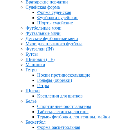
Вратарские перчатки
Судейская форма
Форма судейская
Футболки судейские
Шорты судейские
Футбольные мячи
Футзальные мячи
Детские футбольные мячи
Мячи для пляжного футбола
Футзалки (IN)
Бутсы
Шиповки (TF)
Манишки
Гетры
Носки противоскользящие
Гольфы (обрезки)
Гетры
Щитки
Крепления для щитков
Бельё
Спортивные бюстгальтеры
Тайтсы, легинсы, лосины
Термо- футболки, лонгсливы, майки
Баскетбол
Форма баскетбольная