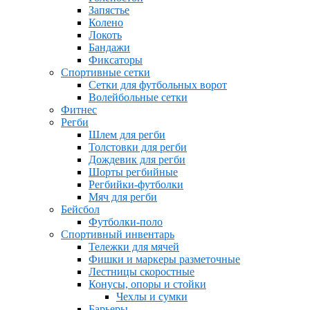
Запястье
Колено
Локоть
Бандажи
Фиксаторы
Спортивные сетки
Сетки для футбольных ворот
Волейбольные сетки
Фитнес
Регби
Шлем для регби
Толстовки для регби
Дождевик для регби
Шорты регбийные
Регбийки-футболки
Мяч для регби
Бейсбол
Футболки-поло
Спортивный инвентарь
Тележки для мячей
Фишки и маркеры разметочные
Лестницы скоростные
Конусы, опоры и стойки
Чехлы и сумки
Барьеры