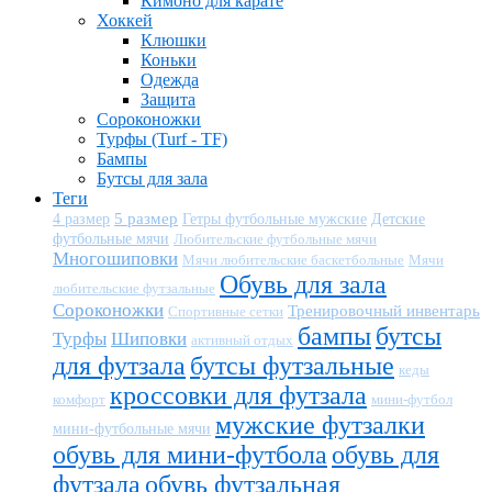
Кимоно для карате
Хоккей
Клюшки
Коньки
Одежда
Защита
Сороконожки
Турфы (Turf - TF)
Бампы
Бутсы для зала
Теги
5 размер
Детские
4 размер
Гетры футбольные мужские
футбольные мячи
Любительские футбольные мячи
Многошиповки
Мячи любительские баскетбольные
Мячи
Обувь для зала
любительские футзальные
Сороконожки
Тренировочный инвентарь
Спортивные сетки
бампы
бутсы
Турфы
Шиповки
активный отдых
для футзала
бутсы футзальные
кеды
кроссовки для футзала
комфорт
мини-футбол
мужские футзалки
мини-футбольные мячи
обувь для мини-футбола
обувь для
футзала
обувь футзальная