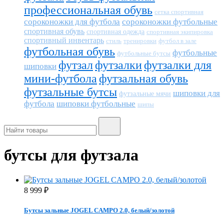
профессиональная обувь
сетка спортивная
сороконожки для футбола
сороконожки футбольные
спортивная обувь
спортивная одежда
спортивная экипировка
спортивный инвентарь
тренировки
футбол в зале
стиль
футбольная обувь
футбольные
футбольные бутсы
футзал
футзалки
футзалки для
шиповки
мини-футбола
футзальная обувь
футзальные бутсы
шиповки для
футзальные мячи
футбола
шиповки футбольные
шипы
бутсы для футзала
8 999
₽
Бутсы зальные JOGEL CAMPO 2.0, белый/золотой