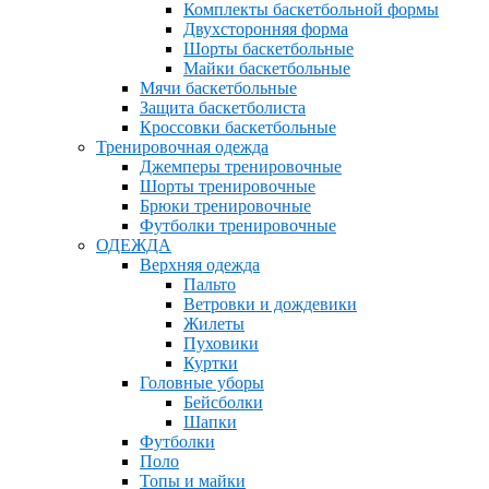
Комплекты баскетбольной формы
Двухсторонняя форма
Шорты баскетбольные
Майки баскетбольные
Мячи баскетбольные
Защита баскетболиста
Кроссовки баскетбольные
Тренировочная одежда
Джемперы тренировочные
Шорты тренировочные
Брюки тренировочные
Футболки тренировочные
ОДЕЖДА
Верхняя одежда
Пальто
Ветровки и дождевики
Жилеты
Пуховики
Куртки
Головные уборы
Бейсболки
Шапки
Футболки
Поло
Топы и майки