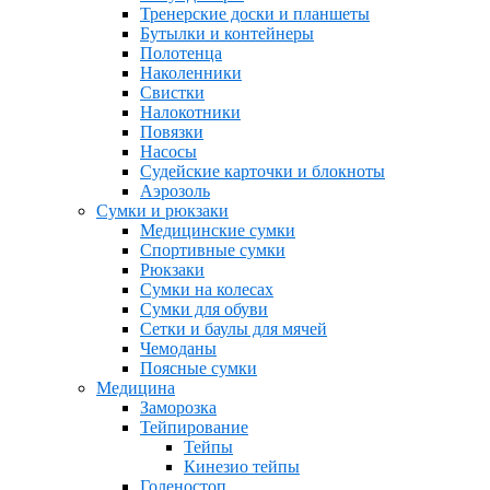
Тренерские доски и планшеты
Бутылки и контейнеры
Полотенца
Наколенники
Свистки
Налокотники
Повязки
Насосы
Судейские карточки и блокноты
Аэрозоль
Сумки и рюкзаки
Медицинские сумки
Спортивные сумки
Рюкзаки
Сумки на колесах
Сумки для обуви
Сетки и баулы для мячей
Чемоданы
Поясные сумки
Медицина
Заморозка
Тейпирование
Тейпы
Кинезио тейпы
Голеностоп