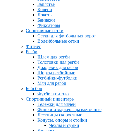
Запястье
Колено
Локоть
Бандажи
Фиксаторы
Спортивные сетки
Сетки для футбольных ворот
Волейбольные сетки
Фитнес
Регби
Шлем для регби
Толстовки для регби
Дождевик для регби
Шорты регбийные
Регбийки-футболки
Мяч для регби
Бейсбол
Футболки-поло
Спортивный инвентарь
Тележки для мячей
Фишки и маркеры разметочные
Лестницы скоростные
Конусы, опоры и стойки
Чехлы и сумки
Барьеры