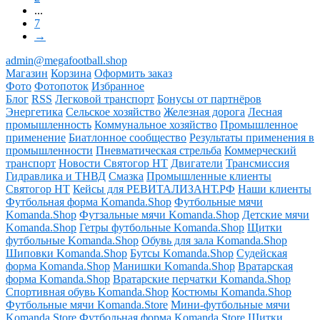
...
7
→
admin@megafootball.shop
Магазин
Корзина
Оформить заказ
Фото
Фотопоток
Избранное
Блог
RSS
Легковой транспорт
Бонусы от партнёров
Энергетика
Сельское хозяйство
Железная дорога
Лесная
промышленность
Коммунальное хозяйство
Промышленное
применение
Биатлонное сообщество
Результаты применения в
промышленности
Пневматическая стрельба
Коммерческий
транспорт
Новости Святогор НТ
Двигатели
Трансмиссия
Гидравлика и ТНВД
Смазка
Промышленные клиенты
Святогор НТ
Кейсы для РЕВИТАЛИЗАНТ.РФ
Наши клиенты
Футбольная форма Komanda.Shop
Футбольные мячи
Komanda.Shop
Футзальные мячи Komanda.Shop
Детские мячи
Komanda.Shop
Гетры футбольные Komanda.Shop
Щитки
футбольные Komanda.Shop
Обувь для зала Komanda.Shop
Шиповки Komanda.Shop
Бутсы Komanda.Shop
Судейская
форма Komanda.Shop
Манишки Komanda.Shop
Вратарская
форма Komanda.Shop
Вратарские перчатки Komanda.Shop
Спортивная обувь Komanda.Shop
Костюмы Komanda.Shop
Футбольные мячи Komanda.Store
Мини-футбольные мячи
Komanda.Store
Футбольная форма Komanda.Store
Щитки