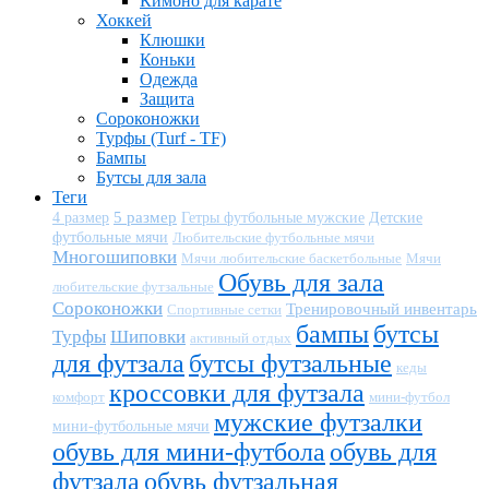
Кимоно для карате
Хоккей
Клюшки
Коньки
Одежда
Защита
Сороконожки
Турфы (Turf - TF)
Бампы
Бутсы для зала
Теги
5 размер
Детские
4 размер
Гетры футбольные мужские
футбольные мячи
Любительские футбольные мячи
Многошиповки
Мячи любительские баскетбольные
Мячи
Обувь для зала
любительские футзальные
Сороконожки
Тренировочный инвентарь
Спортивные сетки
бампы
бутсы
Турфы
Шиповки
активный отдых
для футзала
бутсы футзальные
кеды
кроссовки для футзала
комфорт
мини-футбол
мужские футзалки
мини-футбольные мячи
обувь для мини-футбола
обувь для
футзала
обувь футзальная