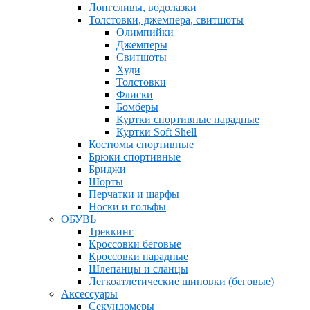
Лонгсливы, водолазки
Толстовки, джемпера, свитшоты
Олимпийки
Джемперы
Свитшоты
Худи
Толстовки
Флиски
Бомберы
Куртки спортивные парадные
Куртки Soft Shell
Костюмы спортивные
Брюки спортивные
Бриджи
Шорты
Перчатки и шарфы
Носки и гольфы
ОБУВЬ
Треккинг
Кроссовки беговые
Кроссовки парадные
Шлепанцы и сланцы
Легкоатлетические шиповки (беговые)
Аксессуары
Секундомеры