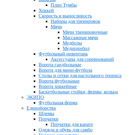
Плио Тумбы
Хоккей
Скорость и выносливость
Наборы для тренировок
Мячи
Мячи тренировочные
Массажные мячи
Медболы
Медицинбол
Футбольный инвентарь
Аксессуары для соревнований
Ворота гандбольные
Ворота для мини-футбола
Столы и сетки для настольного тенниса
Ворота футбольные
Ворота хоккейные
Баскетбольные стойки, фермы, кольца
ЭКИПО
Футбольная форма
Единоборства
Шлемы
Перчатки
Перчатки для карате
Одежда и обувь для самбо