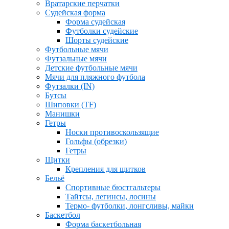
Вратарские перчатки
Судейская форма
Форма судейская
Футболки судейские
Шорты судейские
Футбольные мячи
Футзальные мячи
Детские футбольные мячи
Мячи для пляжного футбола
Футзалки (IN)
Бутсы
Шиповки (TF)
Манишки
Гетры
Носки противоскользящие
Гольфы (обрезки)
Гетры
Щитки
Крепления для щитков
Бельё
Спортивные бюстгальтеры
Тайтсы, легинсы, лосины
Термо- футболки, лонгсливы, майки
Баскетбол
Форма баскетбольная