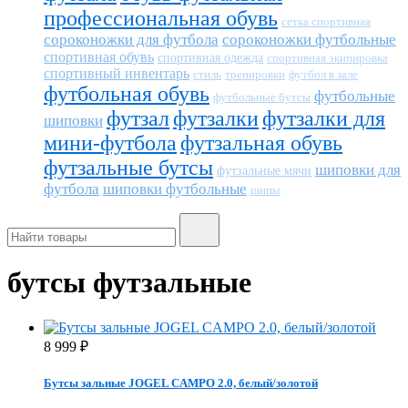
профессиональная обувь
сетка спортивная
сороконожки для футбола
сороконожки футбольные
спортивная обувь
спортивная одежда
спортивная экипировка
спортивный инвентарь
тренировки
футбол в зале
стиль
футбольная обувь
футбольные
футбольные бутсы
футзал
футзалки
футзалки для
шиповки
мини-футбола
футзальная обувь
футзальные бутсы
шиповки для
футзальные мячи
футбола
шиповки футбольные
шипы
бутсы футзальные
8 999
₽
Бутсы зальные JOGEL CAMPO 2.0, белый/золотой