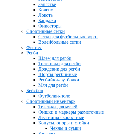
Запястье
Колено
Локоть
Бандажи
Фиксаторы
Спортивные сетки
Сетки для футбольных ворот
Волейбольные сетки
Фитнес
Регби
Шлем для регби
Толстовки для регби
Дождевик для регби
Шорты регбийные
Регбийки-футболки
Мяч для регби
Бейсбол
Футболки-поло
Спортивный инвентарь
Тележки для мячей
Фишки и маркеры разметочные
Лестницы скоростные
Конусы, опоры и стойки
Чехлы и сумки
Барьеры