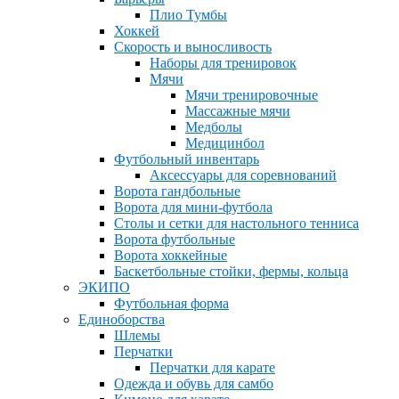
Плио Тумбы
Хоккей
Скорость и выносливость
Наборы для тренировок
Мячи
Мячи тренировочные
Массажные мячи
Медболы
Медицинбол
Футбольный инвентарь
Аксессуары для соревнований
Ворота гандбольные
Ворота для мини-футбола
Столы и сетки для настольного тенниса
Ворота футбольные
Ворота хоккейные
Баскетбольные стойки, фермы, кольца
ЭКИПО
Футбольная форма
Единоборства
Шлемы
Перчатки
Перчатки для карате
Одежда и обувь для самбо