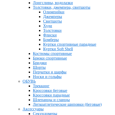
Лонгсливы, водолазки
Толстовки, джемпера, свитшоты
Олимпийки
Джемперы
Свитшоты
Худи
Толстовки
Флиски
Бомберы
Куртки спортивные парадные
Куртки Soft Shell
Костюмы спортивные
Брюки спортивные
Бриджи
Шорты
Перчатки и шарфы
Носки и гольфы
ОБУВЬ
Треккинг
Кроссовки беговые
Кроссовки парадные
Шлепанцы и сланцы
Легкоатлетические шиповки (беговые)
Аксессуары
Секундомеры