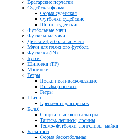
Вратарские перчатки
Судейская форма
Форма судейская
Футболки судейские
Шорты судейские
Футбольные мячи
Футзальные мячи
Детские футбольные мячи
Мячи для пляжного футбола
Футзалки (IN)
Бутсы
Шиповки (TF)
Манишки
Гетры
Носки противоскользящие
Гольфы (обрезки)
Гетры
Щитки
Крепления для щитков
Бельё
Спортивные бюстгальтеры
Тайтсы, легинсы, лосины
Термо- футболки, лонгсливы, майки
Баскетбол
Форма баскетбольная