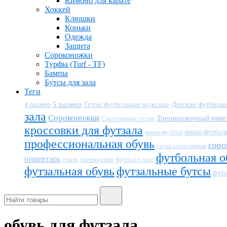
Кимоно для карате
Хоккей
Клюшки
Коньки
Одежда
Защита
Сороконожки
Турфы (Turf - TF)
Бампы
Бутсы для зала
Теги
5 размер
Детские футболь
4 размер
Гетры футбольные мужские
зала
Сороконожки
Тренировочный инве
Спортивные сетки
кроссовки для футзала
мини-футбол
мини-футбол
профессиональная обувь
соро
сетка спортивная
футбольная о
инвентарь
тренировки
футбол в зале
стиль
футзальная обувь
футзальные бутсы
футз
обувь для футзала