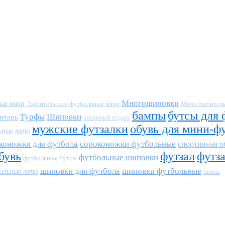
Многошиповки
ные мячи
Любительские футбольные мячи
Мячи любитель
бампы
бутсы для 
Турфы
Шиповки
нтарь
активный отдых
мужские футзалки
обувь для мини-ф
ьные мячи
коножки для футбола
сороконожки футбольные
спортивная о
бувь
футзал
футз
футбольные шиповки
футбольные бутсы
шиповки для футбола
шиповки футбольные
альные мячи
шипы