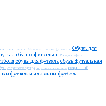
Обувь для
ские баскетбольные
Мячи любительские футзальные
футзала
бутсы футзальные
кеды
комфорт
утбола
обувь для футзала
обувь футзальная
бувь
спортивный
спортивная одежда
спортивная экипировка
алки
футзалки для мини-футбола