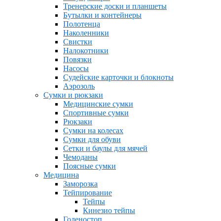
Тренерские доски и планшеты
Бутылки и контейнеры
Полотенца
Наколенники
Свистки
Налокотники
Повязки
Насосы
Судейские карточки и блокноты
Аэрозоль
Сумки и рюкзаки
Медицинские сумки
Спортивные сумки
Рюкзаки
Сумки на колесах
Сумки для обуви
Сетки и баулы для мячей
Чемоданы
Поясные сумки
Медицина
Заморозка
Тейпирование
Тейпы
Кинезио тейпы
Голеностоп