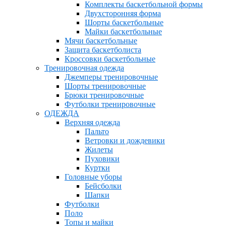
Комплекты баскетбольной формы
Двухсторонняя форма
Шорты баскетбольные
Майки баскетбольные
Мячи баскетбольные
Защита баскетболиста
Кроссовки баскетбольные
Тренировочная одежда
Джемперы тренировочные
Шорты тренировочные
Брюки тренировочные
Футболки тренировочные
ОДЕЖДА
Верхняя одежда
Пальто
Ветровки и дождевики
Жилеты
Пуховики
Куртки
Головные уборы
Бейсболки
Шапки
Футболки
Поло
Топы и майки