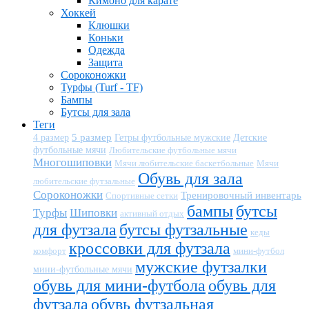
Кимоно для карате
Хоккей
Клюшки
Коньки
Одежда
Защита
Сороконожки
Турфы (Turf - TF)
Бампы
Бутсы для зала
Теги
5 размер
Детские
4 размер
Гетры футбольные мужские
футбольные мячи
Любительские футбольные мячи
Многошиповки
Мячи любительские баскетбольные
Мячи
Обувь для зала
любительские футзальные
Сороконожки
Тренировочный инвентарь
Спортивные сетки
бампы
бутсы
Турфы
Шиповки
активный отдых
для футзала
бутсы футзальные
кеды
кроссовки для футзала
комфорт
мини-футбол
мужские футзалки
мини-футбольные мячи
обувь для мини-футбола
обувь для
футзала
обувь футзальная