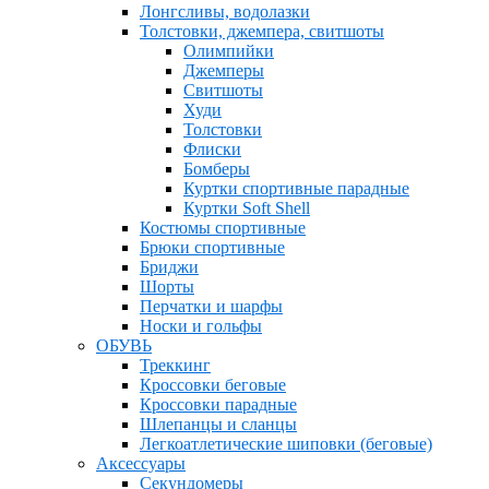
Лонгсливы, водолазки
Толстовки, джемпера, свитшоты
Олимпийки
Джемперы
Свитшоты
Худи
Толстовки
Флиски
Бомберы
Куртки спортивные парадные
Куртки Soft Shell
Костюмы спортивные
Брюки спортивные
Бриджи
Шорты
Перчатки и шарфы
Носки и гольфы
ОБУВЬ
Треккинг
Кроссовки беговые
Кроссовки парадные
Шлепанцы и сланцы
Легкоатлетические шиповки (беговые)
Аксессуары
Секундомеры