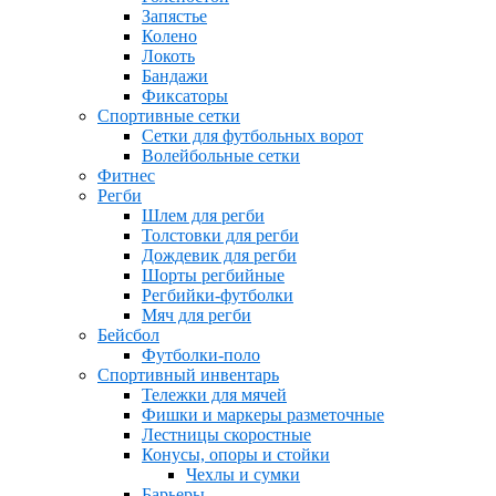
Запястье
Колено
Локоть
Бандажи
Фиксаторы
Спортивные сетки
Сетки для футбольных ворот
Волейбольные сетки
Фитнес
Регби
Шлем для регби
Толстовки для регби
Дождевик для регби
Шорты регбийные
Регбийки-футболки
Мяч для регби
Бейсбол
Футболки-поло
Спортивный инвентарь
Тележки для мячей
Фишки и маркеры разметочные
Лестницы скоростные
Конусы, опоры и стойки
Чехлы и сумки
Барьеры