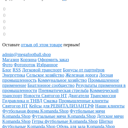
0
0
0
0
0
Оставьте
отзыв об этом товаре
первым!
admin@megafootball.shop
Магазин
Корзина
Оформить заказ
Фото
Фотопоток
Избранное
Блог
RSS
Легковой транспорт
Бонусы от партнёров
Энергетика
Сельское хозяйство
Железная дорога
Лесная
промышленность
Коммунальное хозяйство
Промышленное
применение
Биатлонное сообщество
Результаты применения в
промышленности
Пневматическая стрельба
Коммерческий
транспорт
Новости Святогор НТ
Двигатели
Трансмиссия
Гидравлика и ТНВД
Смазка
Промышленные клиенты
Святогор НТ
Кейсы для РЕВИТАЛИЗАНТ.РФ
Наши клиенты
Футбольная форма Komanda.Shop
Футбольные мячи
Komanda.Shop
Футзальные мячи Komanda.Shop
Детские мячи
Komanda.Shop
Гетры футбольные Komanda.Shop
Щитки
футбольные Komanda.Shop
Обувь для зала Komanda.Shop