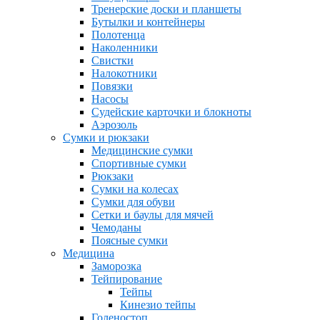
Тренерские доски и планшеты
Бутылки и контейнеры
Полотенца
Наколенники
Свистки
Налокотники
Повязки
Насосы
Судейские карточки и блокноты
Аэрозоль
Сумки и рюкзаки
Медицинские сумки
Спортивные сумки
Рюкзаки
Сумки на колесах
Сумки для обуви
Сетки и баулы для мячей
Чемоданы
Поясные сумки
Медицина
Заморозка
Тейпирование
Тейпы
Кинезио тейпы
Голеностоп