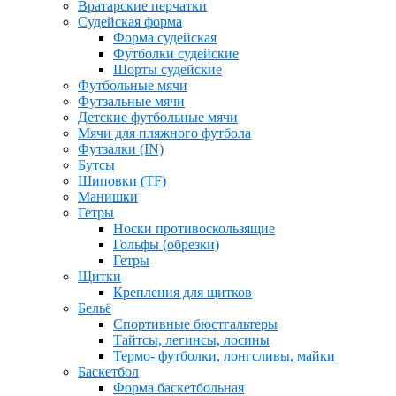
Вратарские перчатки
Судейская форма
Форма судейская
Футболки судейские
Шорты судейские
Футбольные мячи
Футзальные мячи
Детские футбольные мячи
Мячи для пляжного футбола
Футзалки (IN)
Бутсы
Шиповки (TF)
Манишки
Гетры
Носки противоскользящие
Гольфы (обрезки)
Гетры
Щитки
Крепления для щитков
Бельё
Спортивные бюстгальтеры
Тайтсы, легинсы, лосины
Термо- футболки, лонгсливы, майки
Баскетбол
Форма баскетбольная