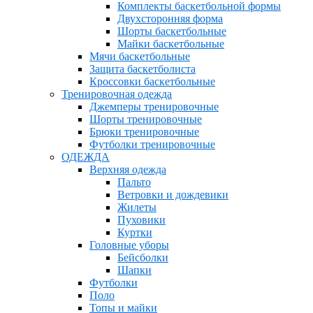
Комплекты баскетбольной формы
Двухсторонняя форма
Шорты баскетбольные
Майки баскетбольные
Мячи баскетбольные
Защита баскетболиста
Кроссовки баскетбольные
Тренировочная одежда
Джемперы тренировочные
Шорты тренировочные
Брюки тренировочные
Футболки тренировочные
ОДЕЖДА
Верхняя одежда
Пальто
Ветровки и дождевики
Жилеты
Пуховики
Куртки
Головные уборы
Бейсболки
Шапки
Футболки
Поло
Топы и майки