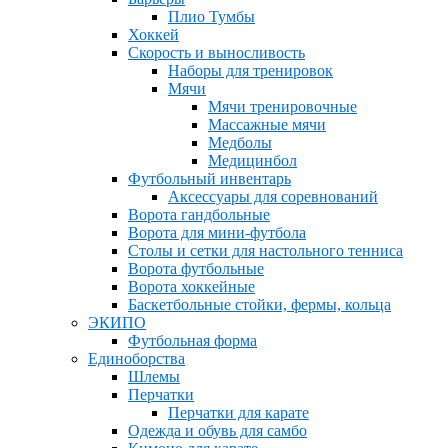
Плио Тумбы
Хоккей
Скорость и выносливость
Наборы для тренировок
Мячи
Мячи тренировочные
Массажные мячи
Медболы
Медицинбол
Футбольный инвентарь
Аксессуары для соревнований
Ворота гандбольные
Ворота для мини-футбола
Столы и сетки для настольного тенниса
Ворота футбольные
Ворота хоккейные
Баскетбольные стойки, фермы, кольца
ЭКИПО
Футбольная форма
Единоборства
Шлемы
Перчатки
Перчатки для карате
Одежда и обувь для самбо