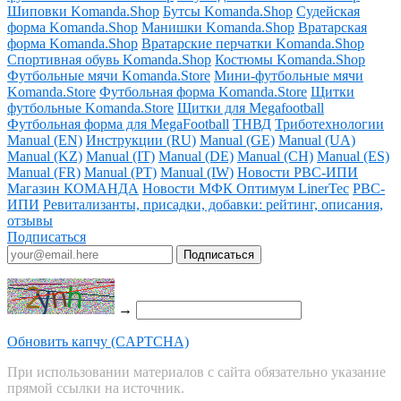
Шиповки Komanda.Shop
Бутсы Komanda.Shop
Судейская
форма Komanda.Shop
Манишки Komanda.Shop
Вратарская
форма Komanda.Shop
Вратарские перчатки Komanda.Shop
Спортивная обувь Komanda.Shop
Костюмы Komanda.Shop
Футбольные мячи Komanda.Store
Мини-футбольные мячи
Komanda.Store
Футбольная форма Komanda.Store
Щитки
футбольные Komanda.Store
Щитки для Megafootball
Футбольная форма для MegaFootball
ТНВД
Триботехнологии
Manual (EN)
Инструкции (RU)
Manual (GE)
Manual (UA)
Manual (KZ)
Manual (IT)
Manual (DE)
Manual (CH)
Manual (ES)
Manual (FR)
Manual (PT)
Manual (IW)
Новости РВС-ИПИ
Магазин КОМАНДА
Новости МФК Оптимум LinerTec
РВС-
ИПИ
Ревитализанты, присадки, добавки: рейтинг, описания,
отзывы
Подписаться
→
Обновить капчу (CAPTCHA)
При использовании материалов с сайта обязательно указание
прямой ссылки на источник.