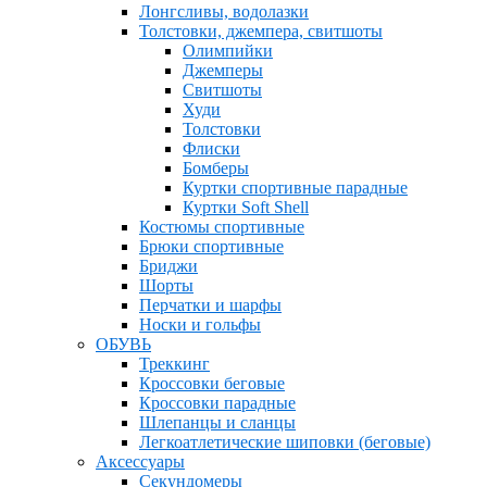
Лонгсливы, водолазки
Толстовки, джемпера, свитшоты
Олимпийки
Джемперы
Свитшоты
Худи
Толстовки
Флиски
Бомберы
Куртки спортивные парадные
Куртки Soft Shell
Костюмы спортивные
Брюки спортивные
Бриджи
Шорты
Перчатки и шарфы
Носки и гольфы
ОБУВЬ
Треккинг
Кроссовки беговые
Кроссовки парадные
Шлепанцы и сланцы
Легкоатлетические шиповки (беговые)
Аксессуары
Секундомеры