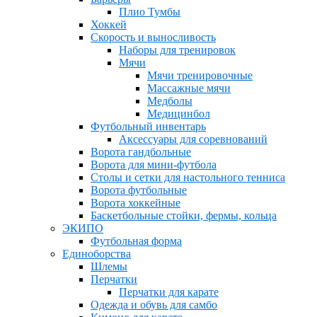
Плио Тумбы
Хоккей
Скорость и выносливость
Наборы для тренировок
Мячи
Мячи тренировочные
Массажные мячи
Медболы
Медицинбол
Футбольный инвентарь
Аксессуары для соревнований
Ворота гандбольные
Ворота для мини-футбола
Столы и сетки для настольного тенниса
Ворота футбольные
Ворота хоккейные
Баскетбольные стойки, фермы, кольца
ЭКИПО
Футбольная форма
Единоборства
Шлемы
Перчатки
Перчатки для карате
Одежда и обувь для самбо