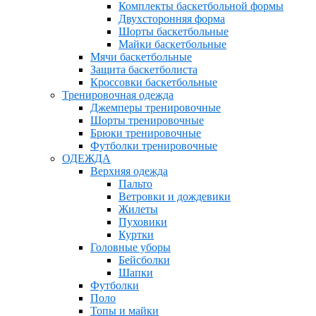
Комплекты баскетбольной формы
Двухсторонняя форма
Шорты баскетбольные
Майки баскетбольные
Мячи баскетбольные
Защита баскетболиста
Кроссовки баскетбольные
Тренировочная одежда
Джемперы тренировочные
Шорты тренировочные
Брюки тренировочные
Футболки тренировочные
ОДЕЖДА
Верхняя одежда
Пальто
Ветровки и дождевики
Жилеты
Пуховики
Куртки
Головные уборы
Бейсболки
Шапки
Футболки
Поло
Топы и майки