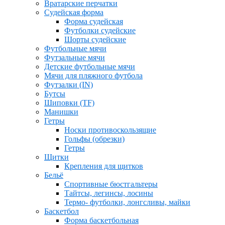
Вратарские перчатки
Судейская форма
Форма судейская
Футболки судейские
Шорты судейские
Футбольные мячи
Футзальные мячи
Детские футбольные мячи
Мячи для пляжного футбола
Футзалки (IN)
Бутсы
Шиповки (TF)
Манишки
Гетры
Носки противоскользящие
Гольфы (обрезки)
Гетры
Щитки
Крепления для щитков
Бельё
Спортивные бюстгальтеры
Тайтсы, легинсы, лосины
Термо- футболки, лонгсливы, майки
Баскетбол
Форма баскетбольная