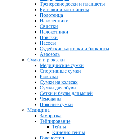
Тренерские доски и планшеты
Бутылки и контейнеры
Полотенца
Наколенники
Свистки
Налокотники
Повязки
Насосы
Судейские карточки и блокноты
Аэрозоль
Сумки и рюкзаки
Медицинские сумки
Спортивные сумки
Рюкзаки
Сумки на колесах
Сумки для обуви
Сетки и баулы для мячей
Чемоданы
Поясные сумки
Медицина
Заморозка
Тейпирование
Тейпы
Кинезио тейпы
Голеностоп