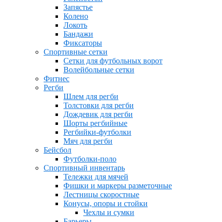
Запястье
Колено
Локоть
Бандажи
Фиксаторы
Спортивные сетки
Сетки для футбольных ворот
Волейбольные сетки
Фитнес
Регби
Шлем для регби
Толстовки для регби
Дождевик для регби
Шорты регбийные
Регбийки-футболки
Мяч для регби
Бейсбол
Футболки-поло
Спортивный инвентарь
Тележки для мячей
Фишки и маркеры разметочные
Лестницы скоростные
Конусы, опоры и стойки
Чехлы и сумки
Барьеры