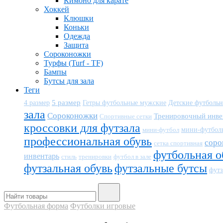
Кимоно для карате
Хоккей
Клюшки
Коньки
Одежда
Защита
Сороконожки
Турфы (Turf - TF)
Бампы
Бутсы для зала
Теги
5 размер
Детские футболь
4 размер
Гетры футбольные мужские
зала
Сороконожки
Тренировочный инве
Спортивные сетки
кроссовки для футзала
мини-футбол
мини-футбол
профессиональная обувь
соро
сетка спортивная
футбольная о
инвентарь
тренировки
футбол в зале
стиль
футзальная обувь
футзальные бутсы
футз
Футбольная форма
Футболки игровые