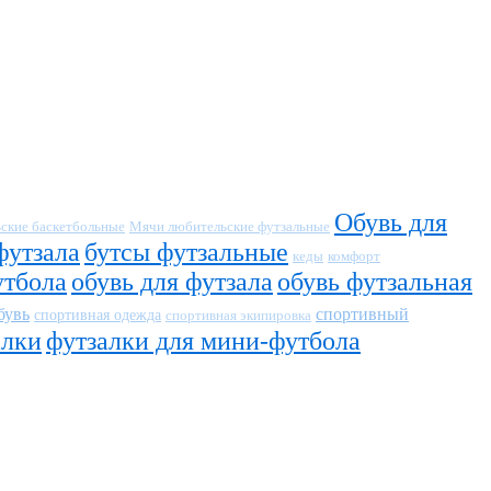
Обувь для
ские баскетбольные
Мячи любительские футзальные
футзала
бутсы футзальные
кеды
комфорт
утбола
обувь для футзала
обувь футзальная
бувь
спортивный
спортивная одежда
спортивная экипировка
алки
футзалки для мини-футбола