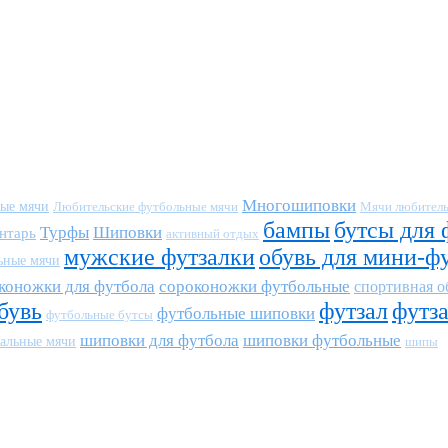
Многошиповки
ные мячи
Любительские футбольные мячи
Мячи любитель
бампы
бутсы для 
Турфы
Шиповки
нтарь
активный отдых
мужские футзалки
обувь для мини-ф
ьные мячи
коножки для футбола
сороконожки футбольные
спортивная о
бувь
футзал
футз
футбольные шиповки
футбольные бутсы
шиповки для футбола
шиповки футбольные
альные мячи
шипы