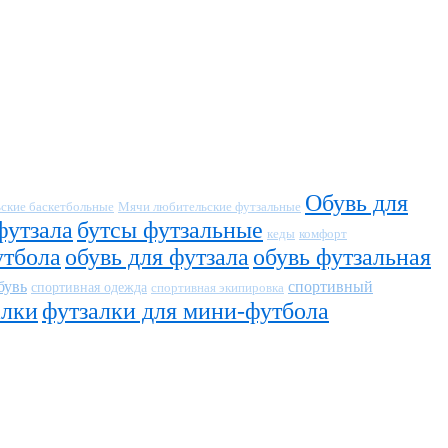
Обувь для
ские баскетбольные
Мячи любительские футзальные
футзала
бутсы футзальные
кеды
комфорт
утбола
обувь для футзала
обувь футзальная
бувь
спортивный
спортивная одежда
спортивная экипировка
алки
футзалки для мини-футбола