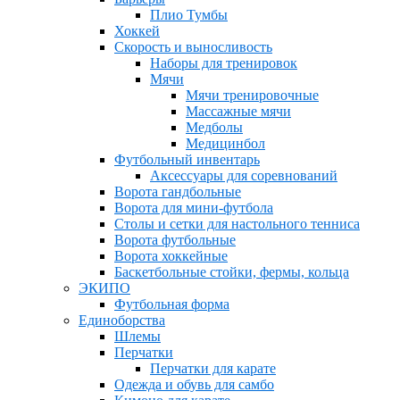
Плио Тумбы
Хоккей
Скорость и выносливость
Наборы для тренировок
Мячи
Мячи тренировочные
Массажные мячи
Медболы
Медицинбол
Футбольный инвентарь
Аксессуары для соревнований
Ворота гандбольные
Ворота для мини-футбола
Столы и сетки для настольного тенниса
Ворота футбольные
Ворота хоккейные
Баскетбольные стойки, фермы, кольца
ЭКИПО
Футбольная форма
Единоборства
Шлемы
Перчатки
Перчатки для карате
Одежда и обувь для самбо