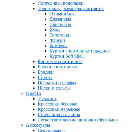
Лонгсливы, водолазки
Толстовки, джемпера, свитшоты
Олимпийки
Джемперы
Свитшоты
Худи
Толстовки
Флиски
Бомберы
Куртки спортивные парадные
Куртки Soft Shell
Костюмы спортивные
Брюки спортивные
Бриджи
Шорты
Перчатки и шарфы
Носки и гольфы
ОБУВЬ
Треккинг
Кроссовки беговые
Кроссовки парадные
Шлепанцы и сланцы
Легкоатлетические шиповки (беговые)
Аксессуары
Секундомеры