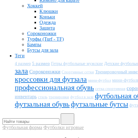
Кимоно для карате
Хоккей
Клюшки
Коньки
Одежда
Защита
Сороконожки
Турфы (Turf - TF)
Бампы
Бутсы для зала
Теги
5 размер
Детские футболь
4 размер
Гетры футбольные мужские
зала
Сороконожки
Тренировочный инве
Спортивные сетки
кроссовки для футзала
мини-футбол
мини-футбол
профессиональная обувь
соро
сетка спортивная
футбольная о
инвентарь
тренировки
футбол в зале
стиль
футзальная обувь
футзальные бутсы
футз
Футбольная форма
Футболки игровые