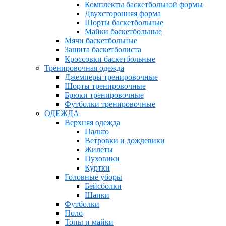
Комплекты баскетбольной формы
Двухсторонняя форма
Шорты баскетбольные
Майки баскетбольные
Мячи баскетбольные
Защита баскетболиста
Кроссовки баскетбольные
Тренировочная одежда
Джемперы тренировочные
Шорты тренировочные
Брюки тренировочные
Футболки тренировочные
ОДЕЖДА
Верхняя одежда
Пальто
Ветровки и дождевики
Жилеты
Пуховики
Куртки
Головные уборы
Бейсболки
Шапки
Футболки
Поло
Топы и майки