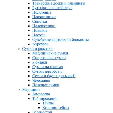
Тренерские доски и планшеты
Бутылки и контейнеры
Полотенца
Наколенники
Свистки
Налокотники
Повязки
Насосы
Судейские карточки и блокноты
Аэрозоль
Сумки и рюкзаки
Медицинские сумки
Спортивные сумки
Рюкзаки
Сумки на колесах
Сумки для обуви
Сетки и баулы для мячей
Чемоданы
Поясные сумки
Медицина
Заморозка
Тейпирование
Тейпы
Кинезио тейпы
Голеностоп