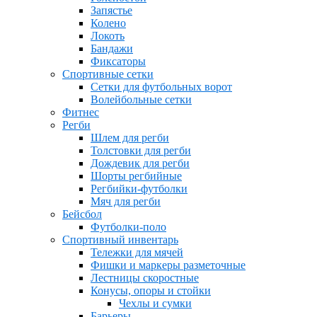
Запястье
Колено
Локоть
Бандажи
Фиксаторы
Спортивные сетки
Сетки для футбольных ворот
Волейбольные сетки
Фитнес
Регби
Шлем для регби
Толстовки для регби
Дождевик для регби
Шорты регбийные
Регбийки-футболки
Мяч для регби
Бейсбол
Футболки-поло
Спортивный инвентарь
Тележки для мячей
Фишки и маркеры разметочные
Лестницы скоростные
Конусы, опоры и стойки
Чехлы и сумки
Барьеры