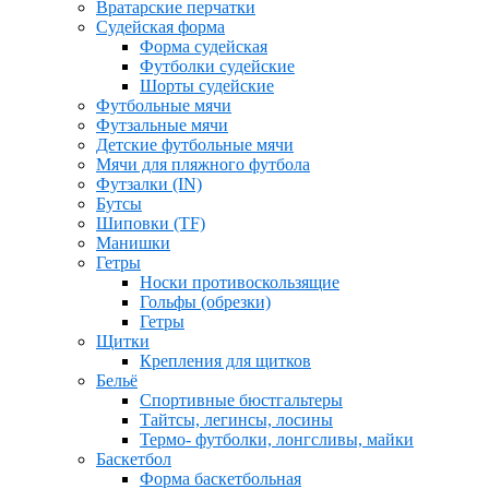
Вратарские перчатки
Судейская форма
Форма судейская
Футболки судейские
Шорты судейские
Футбольные мячи
Футзальные мячи
Детские футбольные мячи
Мячи для пляжного футбола
Футзалки (IN)
Бутсы
Шиповки (TF)
Манишки
Гетры
Носки противоскользящие
Гольфы (обрезки)
Гетры
Щитки
Крепления для щитков
Бельё
Спортивные бюстгальтеры
Тайтсы, легинсы, лосины
Термо- футболки, лонгсливы, майки
Баскетбол
Форма баскетбольная