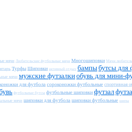
Многошиповки
ные мячи
Любительские футбольные мячи
Мячи любитель
бампы
бутсы для 
Турфы
Шиповки
нтарь
активный отдых
мужские футзалки
обувь для мини-ф
ьные мячи
коножки для футбола
сороконожки футбольные
спортивная о
бувь
футзал
футз
футбольные шиповки
футбольные бутсы
шиповки для футбола
шиповки футбольные
альные мячи
шипы