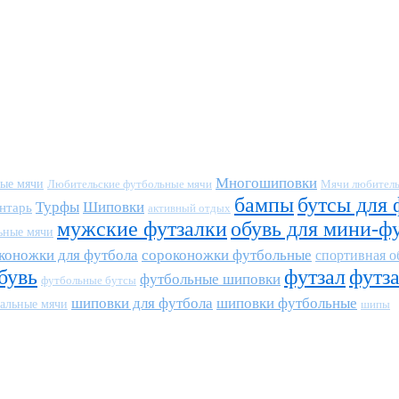
Многошиповки
ные мячи
Любительские футбольные мячи
Мячи любитель
бампы
бутсы для 
Турфы
Шиповки
нтарь
активный отдых
мужские футзалки
обувь для мини-ф
ьные мячи
коножки для футбола
сороконожки футбольные
спортивная о
бувь
футзал
футз
футбольные шиповки
футбольные бутсы
шиповки для футбола
шиповки футбольные
альные мячи
шипы