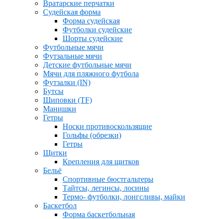
Вратарские перчатки
Судейская форма
Форма судейская
Футболки судейские
Шорты судейские
Футбольные мячи
Футзальные мячи
Детские футбольные мячи
Мячи для пляжного футбола
Футзалки (IN)
Бутсы
Шиповки (TF)
Манишки
Гетры
Носки противоскользящие
Гольфы (обрезки)
Гетры
Щитки
Крепления для щитков
Бельё
Спортивные бюстгальтеры
Тайтсы, легинсы, лосины
Термо- футболки, лонгсливы, майки
Баскетбол
Форма баскетбольная