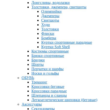
Лонгсливы, водолазки
Толстовки, джемпера, свитшоты
Олимпийки
Джемперы
Свитшоты
Худи
Толстовки
Флиски
Бомберы
Куртки спортивные парадные
Куртки Soft Shell
Костюмы спортивные
Брюки спортивные
Бриджи
Шорты
Перчатки и шарфы
Носки и гольфы
ОБУВЬ
Треккинг
Кроссовки беговые
Кроссовки парадные
Шлепанцы и сланцы
Легкоатлетические шиповки (беговые)
Аксессуары
Секундомеры