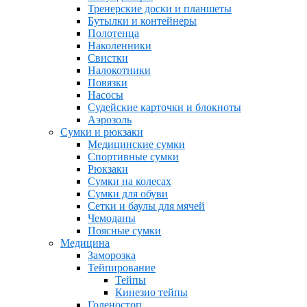
Тренерские доски и планшеты
Бутылки и контейнеры
Полотенца
Наколенники
Свистки
Налокотники
Повязки
Насосы
Судейские карточки и блокноты
Аэрозоль
Сумки и рюкзаки
Медицинские сумки
Спортивные сумки
Рюкзаки
Сумки на колесах
Сумки для обуви
Сетки и баулы для мячей
Чемоданы
Поясные сумки
Медицина
Заморозка
Тейпирование
Тейпы
Кинезио тейпы
Голеностоп