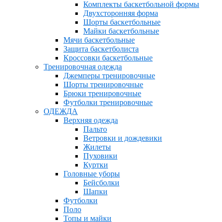
Комплекты баскетбольной формы
Двухсторонняя форма
Шорты баскетбольные
Майки баскетбольные
Мячи баскетбольные
Защита баскетболиста
Кроссовки баскетбольные
Тренировочная одежда
Джемперы тренировочные
Шорты тренировочные
Брюки тренировочные
Футболки тренировочные
ОДЕЖДА
Верхняя одежда
Пальто
Ветровки и дождевики
Жилеты
Пуховики
Куртки
Головные уборы
Бейсболки
Шапки
Футболки
Поло
Топы и майки