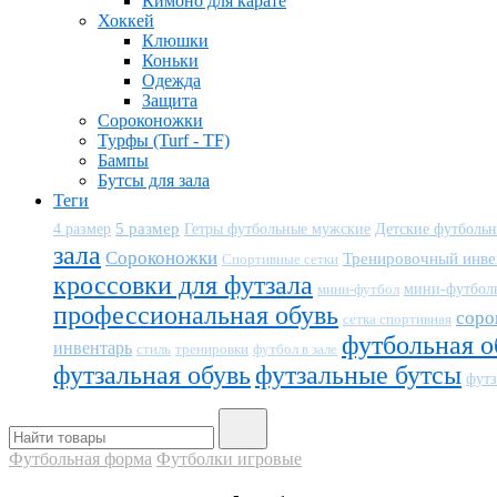
Кимоно для карате
Хоккей
Клюшки
Коньки
Одежда
Защита
Сороконожки
Турфы (Turf - TF)
Бампы
Бутсы для зала
Теги
5 размер
Детские футболь
4 размер
Гетры футбольные мужские
зала
Сороконожки
Тренировочный инве
Спортивные сетки
кроссовки для футзала
мини-футбол
мини-футбол
профессиональная обувь
соро
сетка спортивная
футбольная о
инвентарь
тренировки
футбол в зале
стиль
футзальная обувь
футзальные бутсы
футз
Футбольная форма
Футболки игровые