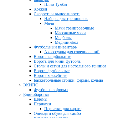
Плио Тумбы
Хоккей
Скорость и выносливость
Наборы для тренировок
Мячи
Мячи тренировочные
Массажные мячи
Медболы
Медицинбол
Футбольный инвентарь
Аксессуары для соревнований
Ворота гандбольные
Ворота для мини-футбола
Столы и сетки для настольного тенниса
Ворота футбольные
Ворота хоккейные
Баскетбольные стойки, фермы, кольца
ЭКИПО
Футбольная форма
Единоборства
Шлемы
Перчатки
Перчатки для карате
Одежда и обувь для самбо