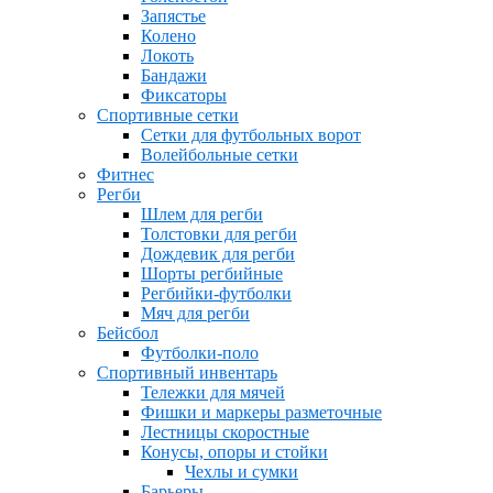
Запястье
Колено
Локоть
Бандажи
Фиксаторы
Спортивные сетки
Сетки для футбольных ворот
Волейбольные сетки
Фитнес
Регби
Шлем для регби
Толстовки для регби
Дождевик для регби
Шорты регбийные
Регбийки-футболки
Мяч для регби
Бейсбол
Футболки-поло
Спортивный инвентарь
Тележки для мячей
Фишки и маркеры разметочные
Лестницы скоростные
Конусы, опоры и стойки
Чехлы и сумки
Барьеры