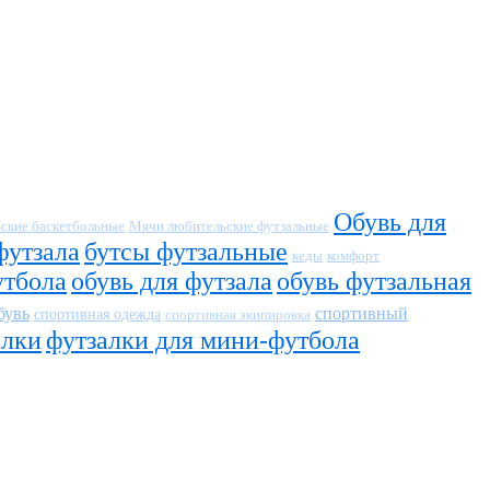
Обувь для
ские баскетбольные
Мячи любительские футзальные
футзала
бутсы футзальные
кеды
комфорт
утбола
обувь для футзала
обувь футзальная
бувь
спортивный
спортивная одежда
спортивная экипировка
алки
футзалки для мини-футбола