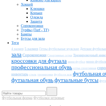
Кимоно для карате
Хоккей
Клюшки
Коньки
Одежда
Защита
Сороконожки
Турфы (Turf - TF)
Бампы
Бутсы для зала
Теги
5 размер
Детские футболь
4 размер
Гетры футбольные мужские
зала
Сороконожки
Тренировочный инве
Спортивные сетки
кроссовки для футзала
мини-футбол
мини-футбол
профессиональная обувь
соро
сетка спортивная
футбольная о
инвентарь
тренировки
футбол в зале
стиль
футзальная обувь
футзальные бутсы
футз
Футбольная форма
Футболки игровые