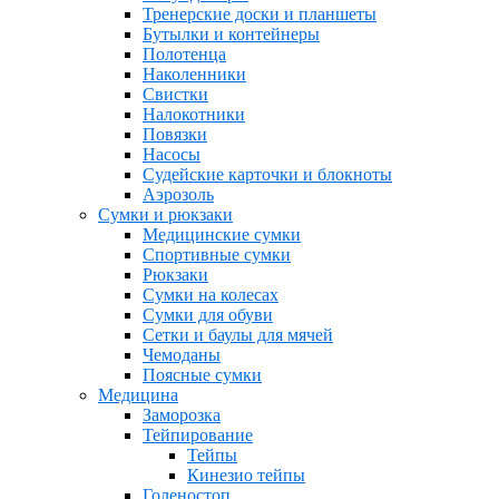
Тренерские доски и планшеты
Бутылки и контейнеры
Полотенца
Наколенники
Свистки
Налокотники
Повязки
Насосы
Судейские карточки и блокноты
Аэрозоль
Сумки и рюкзаки
Медицинские сумки
Спортивные сумки
Рюкзаки
Сумки на колесах
Сумки для обуви
Сетки и баулы для мячей
Чемоданы
Поясные сумки
Медицина
Заморозка
Тейпирование
Тейпы
Кинезио тейпы
Голеностоп