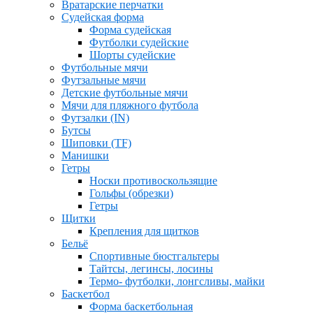
Вратарские перчатки
Судейская форма
Форма судейская
Футболки судейские
Шорты судейские
Футбольные мячи
Футзальные мячи
Детские футбольные мячи
Мячи для пляжного футбола
Футзалки (IN)
Бутсы
Шиповки (TF)
Манишки
Гетры
Носки противоскользящие
Гольфы (обрезки)
Гетры
Щитки
Крепления для щитков
Бельё
Спортивные бюстгальтеры
Тайтсы, легинсы, лосины
Термо- футболки, лонгсливы, майки
Баскетбол
Форма баскетбольная