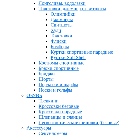
Лонгсливы, водолазки
Толстовки, джемпера, свитшоты
Олимпийки
Джемперы
Свитшоты
Худи
Толстовки
Флиски
Бомберы
Куртки спортивные парадные
Куртки Soft Shell
Костюмы спортивные
Брюки спортивные
Бриджи
Шорты
Перчатки и шарфы
Носки и гольфы
ОБУВЬ
Треккинг
Кроссовки беговые
Кроссовки парадные
Шлепанцы и сланцы
Легкоатлетические шиповки (беговые)
Аксессуары
Секундомеры