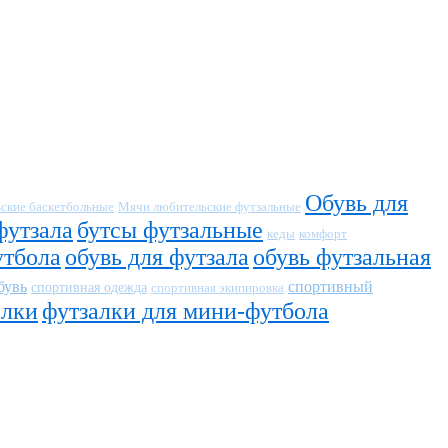
Обувь для
ские баскетбольные
Мячи любительские футзальные
футзала
бутсы футзальные
кеды
комфорт
утбола
обувь для футзала
обувь футзальная
бувь
спортивный
спортивная одежда
спортивная экипировка
алки
футзалки для мини-футбола