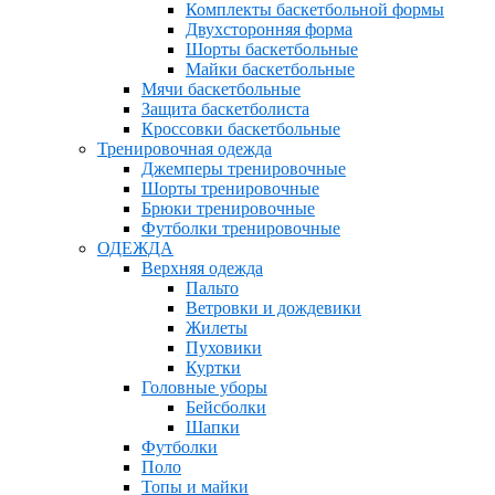
Комплекты баскетбольной формы
Двухсторонняя форма
Шорты баскетбольные
Майки баскетбольные
Мячи баскетбольные
Защита баскетболиста
Кроссовки баскетбольные
Тренировочная одежда
Джемперы тренировочные
Шорты тренировочные
Брюки тренировочные
Футболки тренировочные
ОДЕЖДА
Верхняя одежда
Пальто
Ветровки и дождевики
Жилеты
Пуховики
Куртки
Головные уборы
Бейсболки
Шапки
Футболки
Поло
Топы и майки