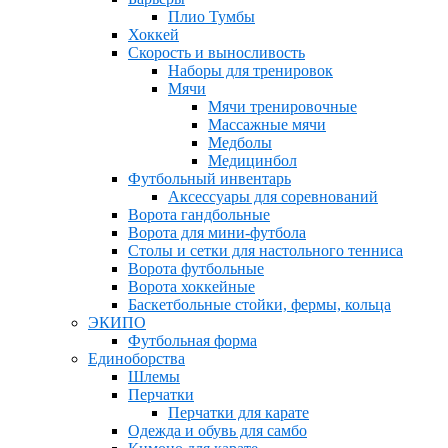
Плио Тумбы
Хоккей
Скорость и выносливость
Наборы для тренировок
Мячи
Мячи тренировочные
Массажные мячи
Медболы
Медицинбол
Футбольный инвентарь
Аксессуары для соревнований
Ворота гандбольные
Ворота для мини-футбола
Столы и сетки для настольного тенниса
Ворота футбольные
Ворота хоккейные
Баскетбольные стойки, фермы, кольца
ЭКИПО
Футбольная форма
Единоборства
Шлемы
Перчатки
Перчатки для карате
Одежда и обувь для самбо