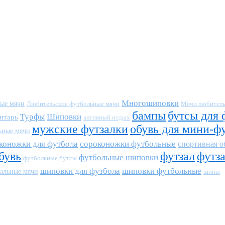
Многошиповки
ные мячи
Любительские футбольные мячи
Мячи любитель
бампы
бутсы для 
Турфы
Шиповки
нтарь
активный отдых
мужские футзалки
обувь для мини-ф
ьные мячи
коножки для футбола
сороконожки футбольные
спортивная о
бувь
футзал
футз
футбольные шиповки
футбольные бутсы
шиповки для футбола
шиповки футбольные
альные мячи
шипы