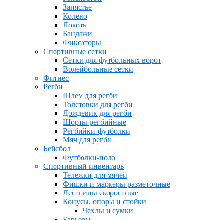
Запястье
Колено
Локоть
Бандажи
Фиксаторы
Спортивные сетки
Сетки для футбольных ворот
Волейбольные сетки
Фитнес
Регби
Шлем для регби
Толстовки для регби
Дождевик для регби
Шорты регбийные
Регбийки-футболки
Мяч для регби
Бейсбол
Футболки-поло
Спортивный инвентарь
Тележки для мячей
Фишки и маркеры разметочные
Лестницы скоростные
Конусы, опоры и стойки
Чехлы и сумки
Барьеры