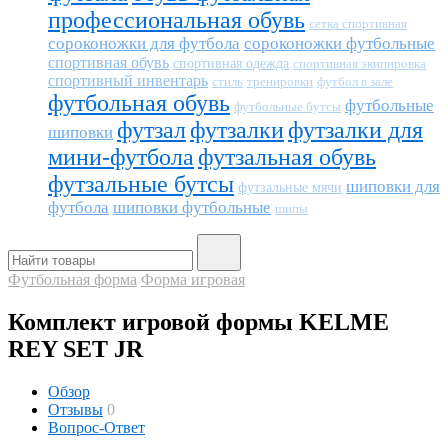
профессиональная обувь
сетка спортивная
сороконожки для футбола
сороконожки футбольные
спортивная обувь
спортивная одежда
спортивная экипировка
спортивный инвентарь
тренировки
футбол в зале
стиль
футбольная обувь
футбольные
футбольные бутсы
футзал
футзалки
футзалки для
шиповки
мини-футбола
футзальная обувь
футзальные бутсы
шиповки для
футзальные мячи
футбола
шиповки футбольные
шипы
Футбольная форма
Форма игровая
Комплект игровой формы KELME
REY SET JR
Обзор
Отзывы
0
Вопрос-Ответ