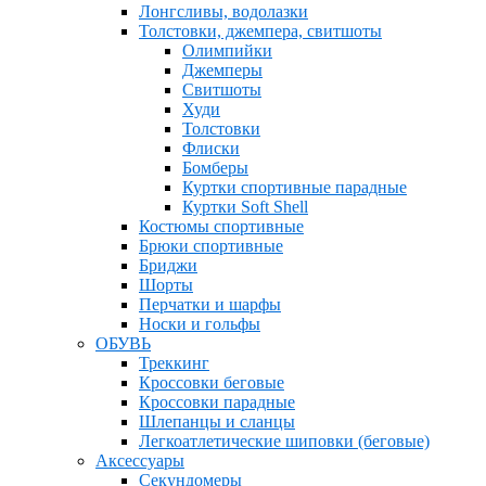
Лонгсливы, водолазки
Толстовки, джемпера, свитшоты
Олимпийки
Джемперы
Свитшоты
Худи
Толстовки
Флиски
Бомберы
Куртки спортивные парадные
Куртки Soft Shell
Костюмы спортивные
Брюки спортивные
Бриджи
Шорты
Перчатки и шарфы
Носки и гольфы
ОБУВЬ
Треккинг
Кроссовки беговые
Кроссовки парадные
Шлепанцы и сланцы
Легкоатлетические шиповки (беговые)
Аксессуары
Секундомеры