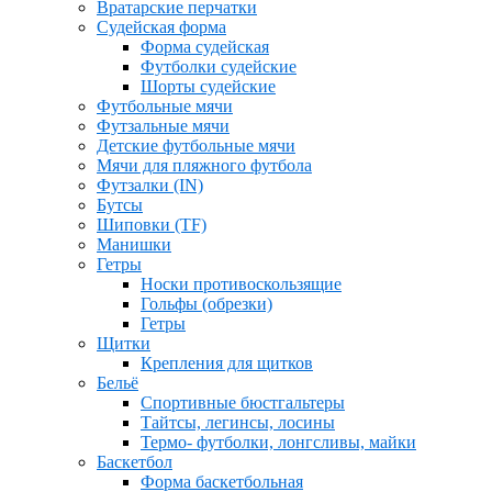
Вратарские перчатки
Судейская форма
Форма судейская
Футболки судейские
Шорты судейские
Футбольные мячи
Футзальные мячи
Детские футбольные мячи
Мячи для пляжного футбола
Футзалки (IN)
Бутсы
Шиповки (TF)
Манишки
Гетры
Носки противоскользящие
Гольфы (обрезки)
Гетры
Щитки
Крепления для щитков
Бельё
Спортивные бюстгальтеры
Тайтсы, легинсы, лосины
Термо- футболки, лонгсливы, майки
Баскетбол
Форма баскетбольная