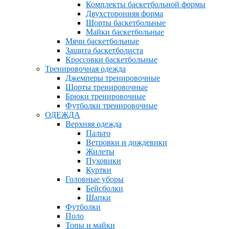
Комплекты баскетбольной формы
Двухсторонняя форма
Шорты баскетбольные
Майки баскетбольные
Мячи баскетбольные
Защита баскетболиста
Кроссовки баскетбольные
Тренировочная одежда
Джемперы тренировочные
Шорты тренировочные
Брюки тренировочные
Футболки тренировочные
ОДЕЖДА
Верхняя одежда
Пальто
Ветровки и дождевики
Жилеты
Пуховики
Куртки
Головные уборы
Бейсболки
Шапки
Футболки
Поло
Топы и майки