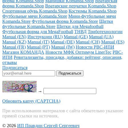
форма Komanda.Shop
Манишки Komanda.Shop
Вратарская
форма Komanda.Shop
Вратарские перчатки Komanda.Shop
Спортивная обувь Komanda.Shop
Костюмы Komanda.Shop
Футбольные мячи Komanda.Store
Мини-футбольные мячи
Komanda.Store
Футбольная форма Komanda.Store
Щитки
футбольные Komanda.Store
Щитки для Megafootball
Футбольная форма для MegaFootball
ТНВД
Триботехнологии
Manual (EN)
Инструкции (RU)
Manual (GE)
Manual (UA)
Manual (KZ)
Manual (IT)
Manual (DE)
Manual (CH)
Manual (ES)
Manual (FR)
Manual (PT)
Manual (IW)
Новости РВС-ИПИ
Магазин КОМАНДА
Новости МФК Оптимум LinerTec
РВС-
ИПИ
Ревитализанты, присадки, добавки: рейтинг, описания,
отзывы
Подписаться
→
Обновить капчу (CAPTCHA)
При использовании материалов с сайта обязательно указание
прямой ссылки на источник.
© 2026
ИП Правдин Сергей Сергеевич