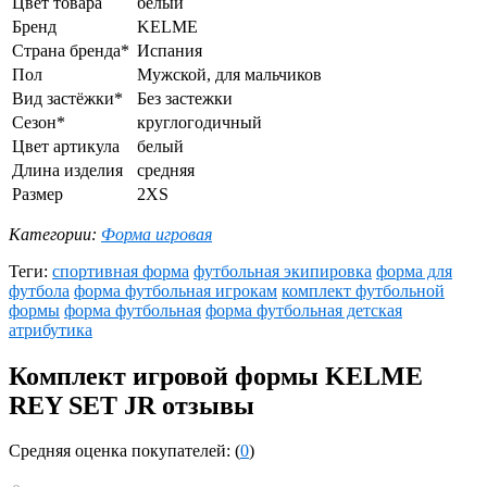
Цвет товара
белый
Бренд
KELME
Страна бренда*
Испания
Пол
Мужской, для мальчиков
Вид застёжки*
Без застежки
Сезон*
круглогодичный
Цвет артикула
белый
Длина изделия
средняя
Размер
2XS
Категории:
Форма игровая
Теги:
спортивная форма
футбольная экипировка
форма для
футбола
форма футбольная игрокам
комплект футбольной
формы
форма футбольная
форма футбольная детская
атрибутика
Комплект игровой формы KELME
REY SET JR отзывы
Средняя оценка покупателей: (
0
)