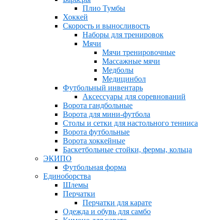
Плио Тумбы
Хоккей
Скорость и выносливость
Наборы для тренировок
Мячи
Мячи тренировочные
Массажные мячи
Медболы
Медицинбол
Футбольный инвентарь
Аксессуары для соревнований
Ворота гандбольные
Ворота для мини-футбола
Столы и сетки для настольного тенниса
Ворота футбольные
Ворота хоккейные
Баскетбольные стойки, фермы, кольца
ЭКИПО
Футбольная форма
Единоборства
Шлемы
Перчатки
Перчатки для карате
Одежда и обувь для самбо