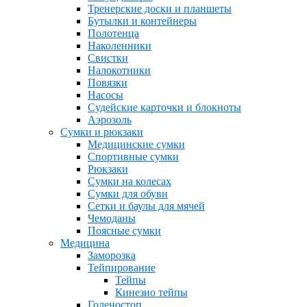
Тренерские доски и планшеты
Бутылки и контейнеры
Полотенца
Наколенники
Свистки
Налокотники
Повязки
Насосы
Судейские карточки и блокноты
Аэрозоль
Сумки и рюкзаки
Медицинские сумки
Спортивные сумки
Рюкзаки
Сумки на колесах
Сумки для обуви
Сетки и баулы для мячей
Чемоданы
Поясные сумки
Медицина
Заморозка
Тейпирование
Тейпы
Кинезио тейпы
Голеностоп