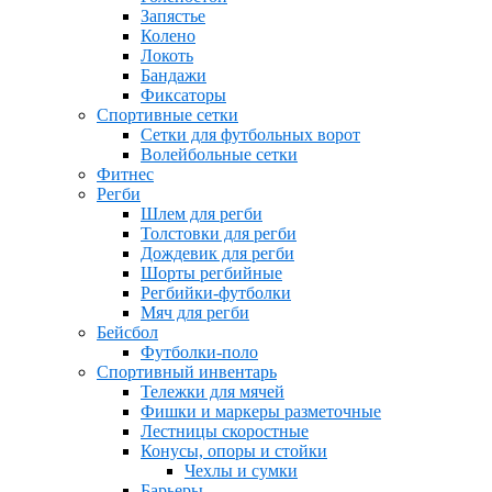
Запястье
Колено
Локоть
Бандажи
Фиксаторы
Спортивные сетки
Сетки для футбольных ворот
Волейбольные сетки
Фитнес
Регби
Шлем для регби
Толстовки для регби
Дождевик для регби
Шорты регбийные
Регбийки-футболки
Мяч для регби
Бейсбол
Футболки-поло
Спортивный инвентарь
Тележки для мячей
Фишки и маркеры разметочные
Лестницы скоростные
Конусы, опоры и стойки
Чехлы и сумки
Барьеры