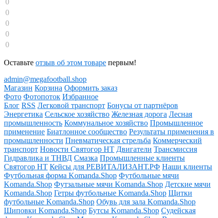
0
0
0
0
0
Оставьте
отзыв об этом товаре
первым!
admin@megafootball.shop
Магазин
Корзина
Оформить заказ
Фото
Фотопоток
Избранное
Блог
RSS
Легковой транспорт
Бонусы от партнёров
Энергетика
Сельское хозяйство
Железная дорога
Лесная
промышленность
Коммунальное хозяйство
Промышленное
применение
Биатлонное сообщество
Результаты применения в
промышленности
Пневматическая стрельба
Коммерческий
транспорт
Новости Святогор НТ
Двигатели
Трансмиссия
Гидравлика и ТНВД
Смазка
Промышленные клиенты
Святогор НТ
Кейсы для РЕВИТАЛИЗАНТ.РФ
Наши клиенты
Футбольная форма Komanda.Shop
Футбольные мячи
Komanda.Shop
Футзальные мячи Komanda.Shop
Детские мячи
Komanda.Shop
Гетры футбольные Komanda.Shop
Щитки
футбольные Komanda.Shop
Обувь для зала Komanda.Shop
Шиповки Komanda.Shop
Бутсы Komanda.Shop
Судейская