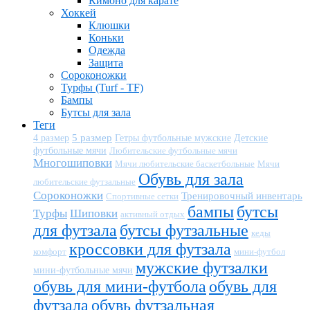
Кимоно для карате
Хоккей
Клюшки
Коньки
Одежда
Защита
Сороконожки
Турфы (Turf - TF)
Бампы
Бутсы для зала
Теги
5 размер
Детские
4 размер
Гетры футбольные мужские
футбольные мячи
Любительские футбольные мячи
Многошиповки
Мячи любительские баскетбольные
Мячи
Обувь для зала
любительские футзальные
Сороконожки
Тренировочный инвентарь
Спортивные сетки
бампы
бутсы
Турфы
Шиповки
активный отдых
для футзала
бутсы футзальные
кеды
кроссовки для футзала
комфорт
мини-футбол
мужские футзалки
мини-футбольные мячи
обувь для мини-футбола
обувь для
футзала
обувь футзальная