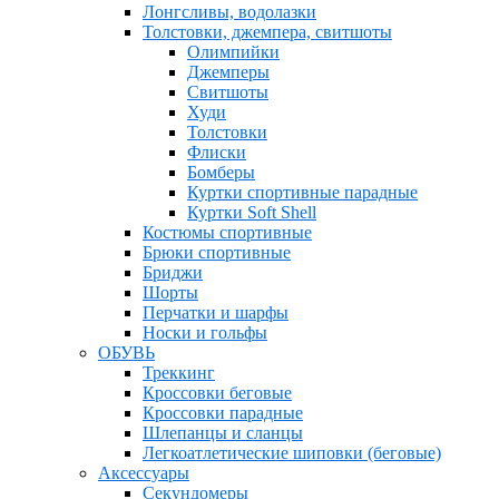
Лонгсливы, водолазки
Толстовки, джемпера, свитшоты
Олимпийки
Джемперы
Свитшоты
Худи
Толстовки
Флиски
Бомберы
Куртки спортивные парадные
Куртки Soft Shell
Костюмы спортивные
Брюки спортивные
Бриджи
Шорты
Перчатки и шарфы
Носки и гольфы
ОБУВЬ
Треккинг
Кроссовки беговые
Кроссовки парадные
Шлепанцы и сланцы
Легкоатлетические шиповки (беговые)
Аксессуары
Секундомеры