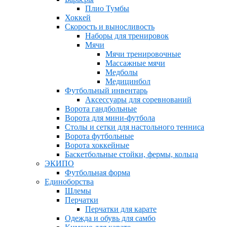
Плио Тумбы
Хоккей
Скорость и выносливость
Наборы для тренировок
Мячи
Мячи тренировочные
Массажные мячи
Медболы
Медицинбол
Футбольный инвентарь
Аксессуары для соревнований
Ворота гандбольные
Ворота для мини-футбола
Столы и сетки для настольного тенниса
Ворота футбольные
Ворота хоккейные
Баскетбольные стойки, фермы, кольца
ЭКИПО
Футбольная форма
Единоборства
Шлемы
Перчатки
Перчатки для карате
Одежда и обувь для самбо