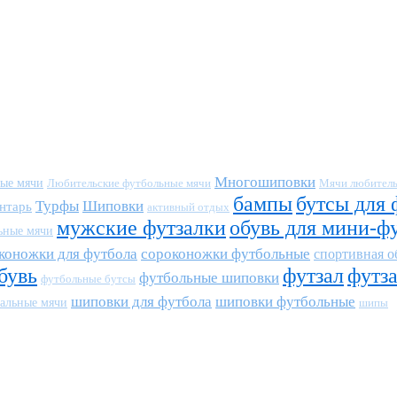
Многошиповки
ные мячи
Любительские футбольные мячи
Мячи любитель
бампы
бутсы для 
Турфы
Шиповки
нтарь
активный отдых
мужские футзалки
обувь для мини-ф
ьные мячи
коножки для футбола
сороконожки футбольные
спортивная о
бувь
футзал
футз
футбольные шиповки
футбольные бутсы
шиповки для футбола
шиповки футбольные
альные мячи
шипы