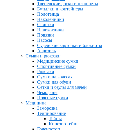
Тренерские доски и планшеты
Бутылки и контейнеры
Полотенца
Наколенники
Свистки
Налокотники
Повязки
Насосы
Судейские карточки и блокноты
Аэрозоль
Сумки и рюкзаки
Медицинские сумки
Спортивные сумки
Рюкзаки
Сумки на колесах
Сумки для обуви
Сетки и баулы для мячей
Чемоданы
Поясные сумки
Медицина
Заморозка
Тейпирование
Тейпы
Кинезио тейпы
Голеностоп