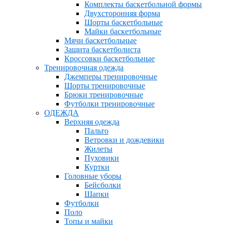
Комплекты баскетбольной формы
Двухсторонняя форма
Шорты баскетбольные
Майки баскетбольные
Мячи баскетбольные
Защита баскетболиста
Кроссовки баскетбольные
Тренировочная одежда
Джемперы тренировочные
Шорты тренировочные
Брюки тренировочные
Футболки тренировочные
ОДЕЖДА
Верхняя одежда
Пальто
Ветровки и дождевики
Жилеты
Пуховики
Куртки
Головные уборы
Бейсболки
Шапки
Футболки
Поло
Топы и майки