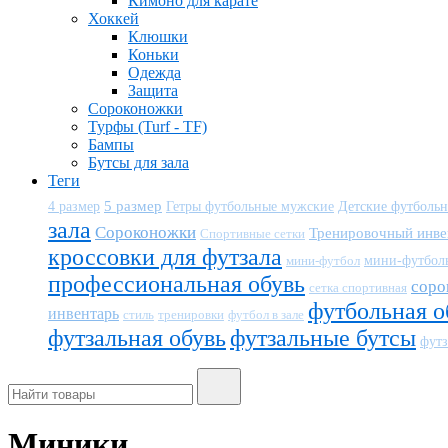
Кимоно для карате
Хоккей
Клюшки
Коньки
Одежда
Защита
Сороконожки
Турфы (Turf - TF)
Бампы
Бутсы для зала
Теги
5 размер
Детские футболь
4 размер
Гетры футбольные мужские
зала
Сороконожки
Тренировочный инве
Спортивные сетки
кроссовки для футзала
мини-футбол
мини-футбол
профессиональная обувь
соро
сетка спортивная
футбольная о
инвентарь
тренировки
футбол в зале
стиль
футзальная обувь
футзальные бутсы
футз
Миники