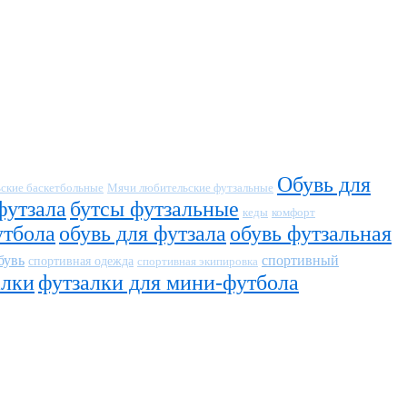
Обувь для
ские баскетбольные
Мячи любительские футзальные
футзала
бутсы футзальные
кеды
комфорт
утбола
обувь для футзала
обувь футзальная
бувь
спортивный
спортивная одежда
спортивная экипировка
алки
футзалки для мини-футбола