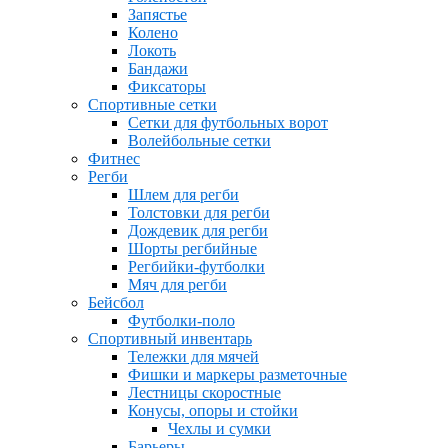
Запястье
Колено
Локоть
Бандажи
Фиксаторы
Спортивные сетки
Сетки для футбольных ворот
Волейбольные сетки
Фитнес
Регби
Шлем для регби
Толстовки для регби
Дождевик для регби
Шорты регбийные
Регбийки-футболки
Мяч для регби
Бейсбол
Футболки-поло
Спортивный инвентарь
Тележки для мячей
Фишки и маркеры разметочные
Лестницы скоростные
Конусы, опоры и стойки
Чехлы и сумки
Барьеры