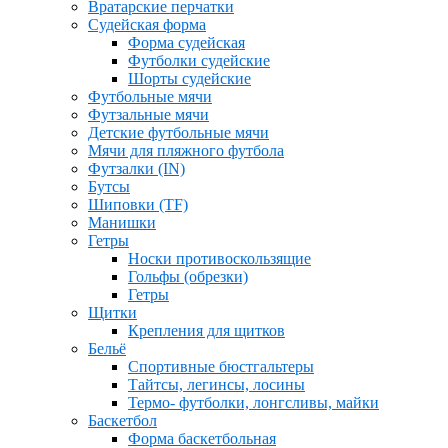
Вратарские перчатки
Судейская форма
Форма судейская
Футболки судейские
Шорты судейские
Футбольные мячи
Футзальные мячи
Детские футбольные мячи
Мячи для пляжного футбола
Футзалки (IN)
Бутсы
Шиповки (TF)
Манишки
Гетры
Носки противоскользящие
Гольфы (обрезки)
Гетры
Щитки
Крепления для щитков
Бельё
Спортивные бюстгальтеры
Тайтсы, легинсы, лосины
Термо- футболки, лонгсливы, майки
Баскетбол
Форма баскетбольная