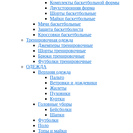
Комплекты баскетбольной формы
Двухсторонняя форма
Шорты баскетбольные
Майки баскетбольные
Мячи баскетбольные
Защита баскетболиста
Кроссовки баскетбольные
Тренировочная одежда
Джемперы тренировочные
Шорты тренировочные
Брюки тренировочные
Футболки тренировочные
ОДЕЖДА
Верхняя одежда
Пальто
Ветровки и дождевики
Жилеты
Пуховики
Куртки
Головные уборы
Бейсболки
Шапки
Футболки
Поло
Топы и майки