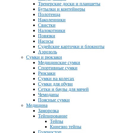
Тренерские доски и планшеты
Бутылки и контейнеры
Полотенца
Наколенники
Свистки
Налокотники
Повязки
Насосы
Судейские карточки и блокноты
Аэрозоль
Сумки и рюкзаки
Медицинские сумки
Спортивные сумки
Рюкзаки
Сумки на колесах
Сумки для обуви
Сетки и баулы для мячей
Чемоданы
Поясные сумки
Медицина
Заморозка
Тейпирование
Тейпы
Кинезио тейпы
Голеностоп