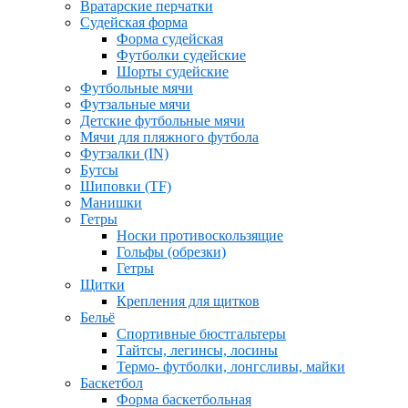
Вратарские перчатки
Судейская форма
Форма судейская
Футболки судейские
Шорты судейские
Футбольные мячи
Футзальные мячи
Детские футбольные мячи
Мячи для пляжного футбола
Футзалки (IN)
Бутсы
Шиповки (TF)
Манишки
Гетры
Носки противоскользящие
Гольфы (обрезки)
Гетры
Щитки
Крепления для щитков
Бельё
Спортивные бюстгальтеры
Тайтсы, легинсы, лосины
Термо- футболки, лонгсливы, майки
Баскетбол
Форма баскетбольная