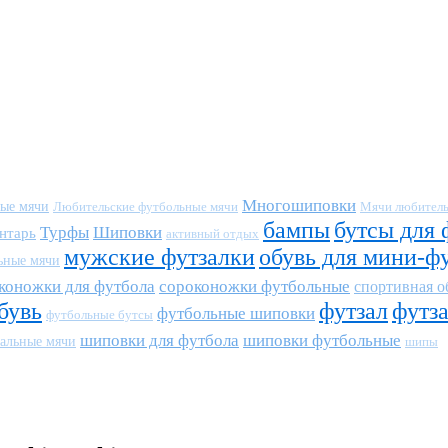
Многошиповки
ные мячи
Любительские футбольные мячи
Мячи любитель
бампы
бутсы для 
Турфы
Шиповки
нтарь
активный отдых
мужские футзалки
обувь для мини-ф
ьные мячи
коножки для футбола
сороконожки футбольные
спортивная о
бувь
футзал
футз
футбольные шиповки
футбольные бутсы
шиповки для футбола
шиповки футбольные
альные мячи
шипы