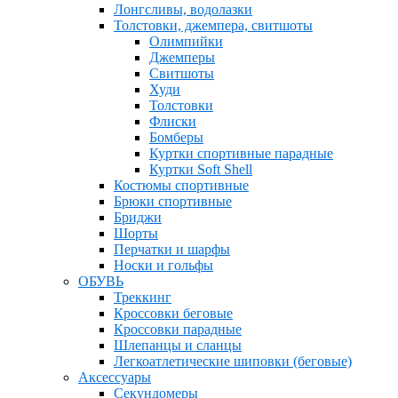
Лонгсливы, водолазки
Толстовки, джемпера, свитшоты
Олимпийки
Джемперы
Свитшоты
Худи
Толстовки
Флиски
Бомберы
Куртки спортивные парадные
Куртки Soft Shell
Костюмы спортивные
Брюки спортивные
Бриджи
Шорты
Перчатки и шарфы
Носки и гольфы
ОБУВЬ
Треккинг
Кроссовки беговые
Кроссовки парадные
Шлепанцы и сланцы
Легкоатлетические шиповки (беговые)
Аксессуары
Секундомеры