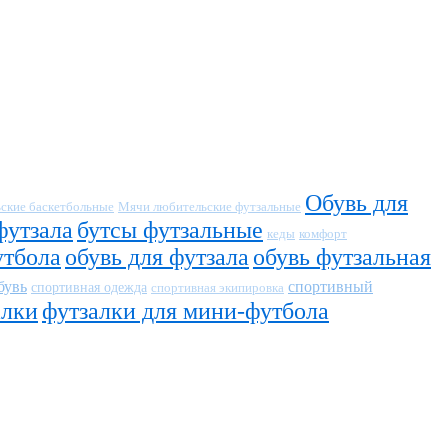
Обувь для
ские баскетбольные
Мячи любительские футзальные
футзала
бутсы футзальные
кеды
комфорт
утбола
обувь для футзала
обувь футзальная
бувь
спортивный
спортивная одежда
спортивная экипировка
алки
футзалки для мини-футбола