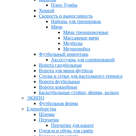
Плио Тумбы
Хоккей
Скорость и выносливость
Наборы для тренировок
Мячи
Мячи тренировочные
Массажные мячи
Медболы
Медицинбол
Футбольный инвентарь
Аксессуары для соревнований
Ворота гандбольные
Ворота для мини-футбола
Столы и сетки для настольного тенниса
Ворота футбольные
Ворота хоккейные
Баскетбольные стойки, фермы, кольца
ЭКИПО
Футбольная форма
Единоборства
Шлемы
Перчатки
Перчатки для карате
Одежда и обувь для самбо