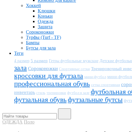
Кимоно для карате
Хоккей
Клюшки
Коньки
Одежда
Защита
Сороконожки
Турфы (Turf - TF)
Бампы
Бутсы для зала
Теги
5 размер
Детские футболь
4 размер
Гетры футбольные мужские
зала
Сороконожки
Тренировочный инве
Спортивные сетки
кроссовки для футзала
мини-футбол
мини-футбол
профессиональная обувь
соро
сетка спортивная
футбольная о
инвентарь
тренировки
футбол в зале
стиль
футзальная обувь
футзальные бутсы
футз
ОДЕЖДА
Поло