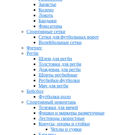
Запястье
Колено
Локоть
Бандажи
Фиксаторы
Спортивные сетки
Сетки для футбольных ворот
Волейбольные сетки
Фитнес
Регби
Шлем для регби
Толстовки для регби
Дождевик для регби
Шорты регбийные
Регбийки-футболки
Мяч для регби
Бейсбол
Футболки-поло
Спортивный инвентарь
Тележки для мячей
Фишки и маркеры разметочные
Лестницы скоростные
Конусы, опоры и стойки
Чехлы и сумки
Барьеры