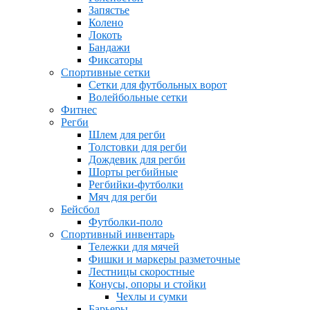
Запястье
Колено
Локоть
Бандажи
Фиксаторы
Спортивные сетки
Сетки для футбольных ворот
Волейбольные сетки
Фитнес
Регби
Шлем для регби
Толстовки для регби
Дождевик для регби
Шорты регбийные
Регбийки-футболки
Мяч для регби
Бейсбол
Футболки-поло
Спортивный инвентарь
Тележки для мячей
Фишки и маркеры разметочные
Лестницы скоростные
Конусы, опоры и стойки
Чехлы и сумки
Барьеры