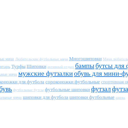
Многошиповки
ные мячи
Любительские футбольные мячи
Мячи любитель
бампы
бутсы для 
Турфы
Шиповки
нтарь
активный отдых
мужские футзалки
обувь для мини-ф
ьные мячи
коножки для футбола
сороконожки футбольные
спортивная о
бувь
футзал
футз
футбольные шиповки
футбольные бутсы
шиповки для футбола
шиповки футбольные
альные мячи
шипы