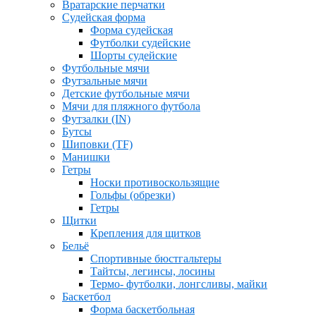
Вратарские перчатки
Судейская форма
Форма судейская
Футболки судейские
Шорты судейские
Футбольные мячи
Футзальные мячи
Детские футбольные мячи
Мячи для пляжного футбола
Футзалки (IN)
Бутсы
Шиповки (TF)
Манишки
Гетры
Носки противоскользящие
Гольфы (обрезки)
Гетры
Щитки
Крепления для щитков
Бельё
Спортивные бюстгальтеры
Тайтсы, легинсы, лосины
Термо- футболки, лонгсливы, майки
Баскетбол
Форма баскетбольная