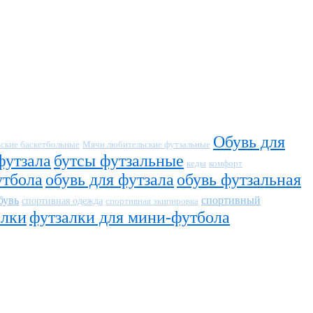
Обувь для
ские баскетбольные
Мячи любительские футзальные
футзала
бутсы футзальные
кеды
комфорт
утбола
обувь для футзала
обувь футзальная
бувь
спортивный
спортивная одежда
спортивная экипировка
алки
футзалки для мини-футбола