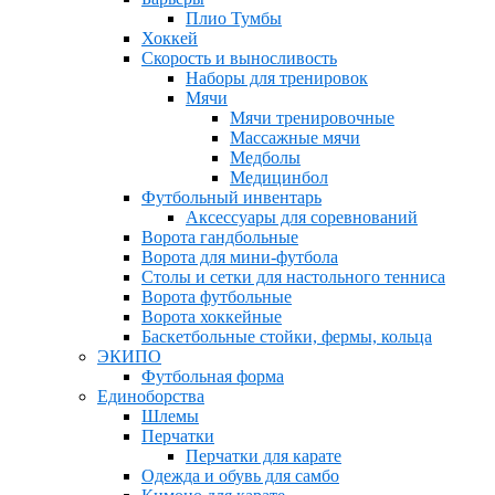
Плио Тумбы
Хоккей
Скорость и выносливость
Наборы для тренировок
Мячи
Мячи тренировочные
Массажные мячи
Медболы
Медицинбол
Футбольный инвентарь
Аксессуары для соревнований
Ворота гандбольные
Ворота для мини-футбола
Столы и сетки для настольного тенниса
Ворота футбольные
Ворота хоккейные
Баскетбольные стойки, фермы, кольца
ЭКИПО
Футбольная форма
Единоборства
Шлемы
Перчатки
Перчатки для карате
Одежда и обувь для самбо