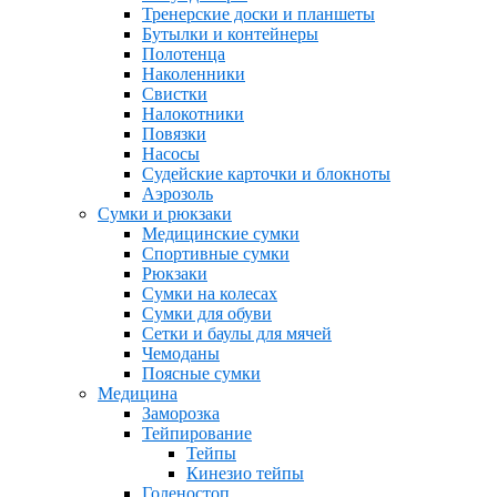
Тренерские доски и планшеты
Бутылки и контейнеры
Полотенца
Наколенники
Свистки
Налокотники
Повязки
Насосы
Судейские карточки и блокноты
Аэрозоль
Сумки и рюкзаки
Медицинские сумки
Спортивные сумки
Рюкзаки
Сумки на колесах
Сумки для обуви
Сетки и баулы для мячей
Чемоданы
Поясные сумки
Медицина
Заморозка
Тейпирование
Тейпы
Кинезио тейпы
Голеностоп