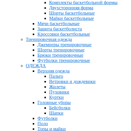
Комплекты баскетбольной формы
Двухсторонняя форма
Шорты баскетбольные
Майки баскетбольные
Мячи баскетбольные
Защита баскетболиста
Кроссовки баскетбольные
Тренировочная одежда
Джемперы тренировочные
Шорты тренировочные
Брюки тренировочные
Футболки тренировочные
ОДЕЖДА
Верхняя одежда
Пальто
Ветровки и дождевики
Жилеты
Пуховики
Куртки
Головные уборы
Бейсболки
Шапки
Футболки
Поло
Топы и майки