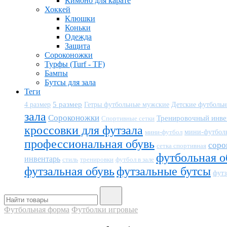
Кимоно для карате
Хоккей
Клюшки
Коньки
Одежда
Защита
Сороконожки
Турфы (Turf - TF)
Бампы
Бутсы для зала
Теги
5 размер
Детские футболь
4 размер
Гетры футбольные мужские
зала
Сороконожки
Тренировочный инве
Спортивные сетки
кроссовки для футзала
мини-футбол
мини-футбол
профессиональная обувь
соро
сетка спортивная
футбольная о
инвентарь
тренировки
футбол в зале
стиль
футзальная обувь
футзальные бутсы
футз
Футбольная форма
Футболки игровые