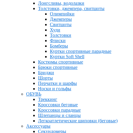
Лонгсливы, водолазки
Толстовки, джемпера, свитшоты
Олимпийки
Джемперы
Свитшоты
Худи
Толстовки
Флиски
Бомберы
Куртки спортивные парадные
Куртки Soft Shell
Костюмы спортивные
Брюки спортивные
Бриджи
Шорты
Перчатки и шарфы
Носки и гольфы
ОБУВЬ
Треккинг
Кроссовки беговые
Кроссовки парадные
Шлепанцы и сланцы
Легкоатлетические шиповки (беговые)
Аксессуары
Секундомеры