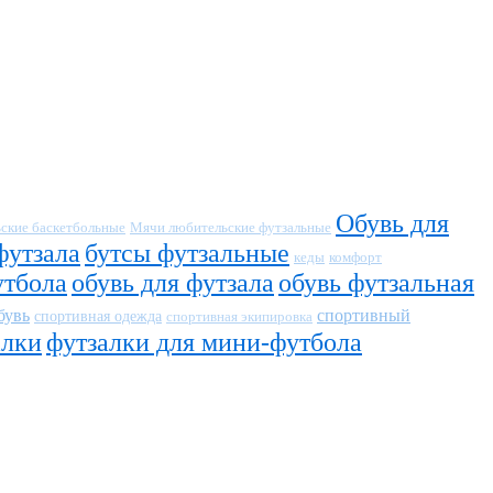
Обувь для
ские баскетбольные
Мячи любительские футзальные
футзала
бутсы футзальные
кеды
комфорт
утбола
обувь для футзала
обувь футзальная
бувь
спортивный
спортивная одежда
спортивная экипировка
алки
футзалки для мини-футбола