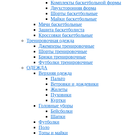
Комплекты баскетбольной формы
Двухсторонняя форма
Шорты баскетбольные
Майки баскетбольные
Мячи баскетбольные
Защита баскетболиста
Кроссовки баскетбольные
Тренировочная одежда
Джемперы тренировочные
Шорты тренировочные
Брюки тренировочные
Футболки тренировочные
ОДЕЖДА
Верхняя одежда
Пальто
Ветровки и дождевики
Жилеты
Пуховики
Куртки
Головные уборы
Бейсболки
Шапки
Футболки
Поло
Топы и майки