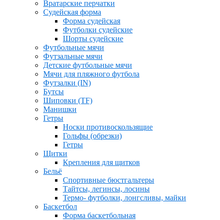
Вратарские перчатки
Судейская форма
Форма судейская
Футболки судейские
Шорты судейские
Футбольные мячи
Футзальные мячи
Детские футбольные мячи
Мячи для пляжного футбола
Футзалки (IN)
Бутсы
Шиповки (TF)
Манишки
Гетры
Носки противоскользящие
Гольфы (обрезки)
Гетры
Щитки
Крепления для щитков
Бельё
Спортивные бюстгальтеры
Тайтсы, легинсы, лосины
Термо- футболки, лонгсливы, майки
Баскетбол
Форма баскетбольная