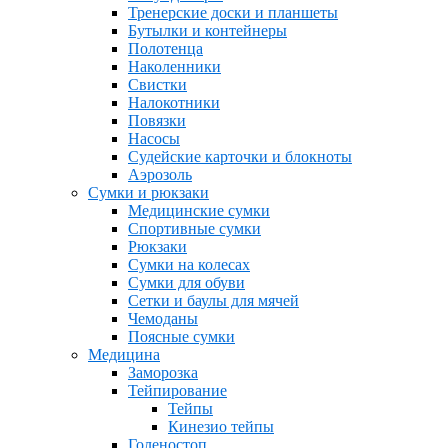
Тренерские доски и планшеты
Бутылки и контейнеры
Полотенца
Наколенники
Свистки
Налокотники
Повязки
Насосы
Судейские карточки и блокноты
Аэрозоль
Сумки и рюкзаки
Медицинские сумки
Спортивные сумки
Рюкзаки
Сумки на колесах
Сумки для обуви
Сетки и баулы для мячей
Чемоданы
Поясные сумки
Медицина
Заморозка
Тейпирование
Тейпы
Кинезио тейпы
Голеностоп