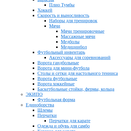
Плио Тумбы
Хоккей
Скорость и выносливость
Наборы для тренировок
Мячи
Мячи тренировочные
Массажные мячи
Медболы
Медицинбол
Футбольный инвентарь
Аксессуары для соревнований
Ворота гандбольные
Ворота для мини-футбола
Столы и сетки для настольного тенниса
Ворота футбольные
Ворота хоккейные
Баскетбольные стойки, фермы, кольца
ЭКИПО
Футбольная форма
Единоборства
Шлемы
Перчатки
Перчатки для карате
Одежда и обувь для самбо