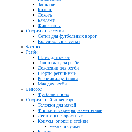
Запястье
Колено
Локоть
Бандажи
Фиксаторы
Спортивные сетки
Сетки для футбольных ворот
Волейбольные сетки
Фитнес
Регби
Шлем для регби
Толстовки для регби
Дождевик для регби
Шорты регбийные
Регбийки-футболки
Мяч для регби
Бейсбол
Футболки-поло
Спортивный инвентарь
Тележки для мячей
Фишки и маркеры разметочные
Лестницы скоростные
Конусы, опоры и стойки
Чехлы и сумки
Барьеры