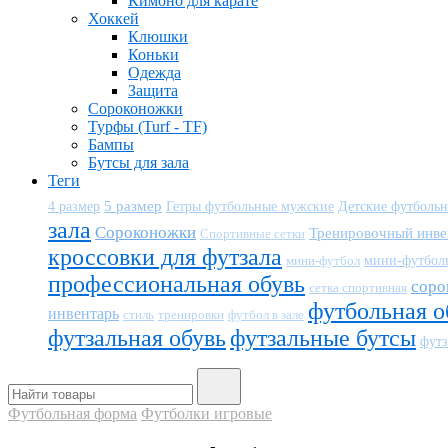
Кимоно для карате
Хоккей
Клюшки
Коньки
Одежда
Защита
Сороконожки
Турфы (Turf - TF)
Бампы
Бутсы для зала
Теги
5 размер
Детские футболь
4 размер
Гетры футбольные мужские
зала
Сороконожки
Тренировочный инве
Спортивные сетки
кроссовки для футзала
мини-футбол
мини-футбол
профессиональная обувь
соро
сетка спортивная
футбольная о
инвентарь
тренировки
футбол в зале
стиль
футзальная обувь
футзальные бутсы
футз
Футбольная форма
Футболки игровые