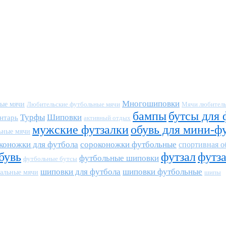
Многошиповки
ные мячи
Любительские футбольные мячи
Мячи любитель
бампы
бутсы для 
Турфы
Шиповки
нтарь
активный отдых
мужские футзалки
обувь для мини-ф
ьные мячи
коножки для футбола
сороконожки футбольные
спортивная о
бувь
футзал
футз
футбольные шиповки
футбольные бутсы
шиповки для футбола
шиповки футбольные
альные мячи
шипы