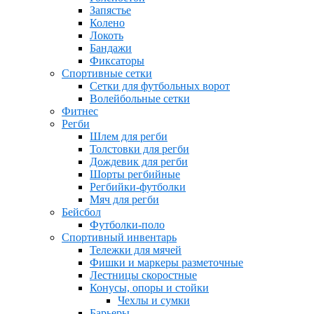
Запястье
Колено
Локоть
Бандажи
Фиксаторы
Спортивные сетки
Сетки для футбольных ворот
Волейбольные сетки
Фитнес
Регби
Шлем для регби
Толстовки для регби
Дождевик для регби
Шорты регбийные
Регбийки-футболки
Мяч для регби
Бейсбол
Футболки-поло
Спортивный инвентарь
Тележки для мячей
Фишки и маркеры разметочные
Лестницы скоростные
Конусы, опоры и стойки
Чехлы и сумки
Барьеры