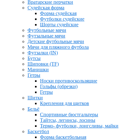
Вратарские перчатки
Судейская форма
Форма судейская
Футболки судейские
Шорты судейские
Футбольные мячи
Футзальные мячи
Детские футбольные мячи
Мячи для пляжного футбола
Футзалки (IN)
Бутсы
Шиповки (TF)
Манишки
Гетры
Носки противоскользящие
Гольфы (обрезки)
Гетры
Щитки
Крепления для щитков
Бельё
Спортивные бюстгальтеры
Тайтсы, легинсы, лосины
Термо- футболки, лонгсливы, майки
Баскетбол
Форма баскетбольная