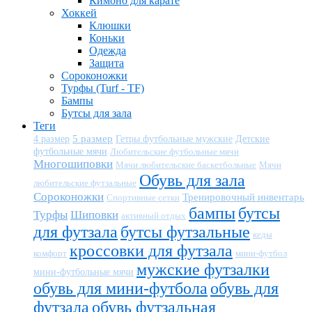
Кимоно для карате
Хоккей
Клюшки
Коньки
Одежда
Защита
Сороконожки
Турфы (Turf - TF)
Бампы
Бутсы для зала
Теги
5 размер
Детские
4 размер
Гетры футбольные мужские
футбольные мячи
Любительские футбольные мячи
Многошиповки
Мячи любительские баскетбольные
Мячи
Обувь для зала
любительские футзальные
Сороконожки
Тренировочный инвентарь
Спортивные сетки
бампы
бутсы
Турфы
Шиповки
активный отдых
для футзала
бутсы футзальные
кеды
кроссовки для футзала
комфорт
мини-футбол
мужские футзалки
мини-футбольные мячи
обувь для мини-футбола
обувь для
футзала
обувь футзальная