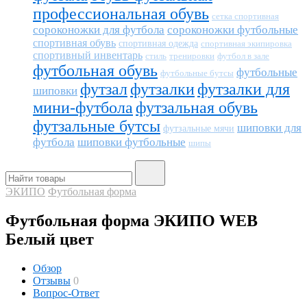
профессиональная обувь
сетка спортивная
сороконожки для футбола
сороконожки футбольные
спортивная обувь
спортивная одежда
спортивная экипировка
спортивный инвентарь
тренировки
футбол в зале
стиль
футбольная обувь
футбольные
футбольные бутсы
футзал
футзалки
футзалки для
шиповки
мини-футбола
футзальная обувь
футзальные бутсы
шиповки для
футзальные мячи
футбола
шиповки футбольные
шипы
ЭКИПО
Футбольная форма
Футбольная форма ЭКИПО WEB
Белый цвет
Обзор
Отзывы
0
Вопрос-Ответ