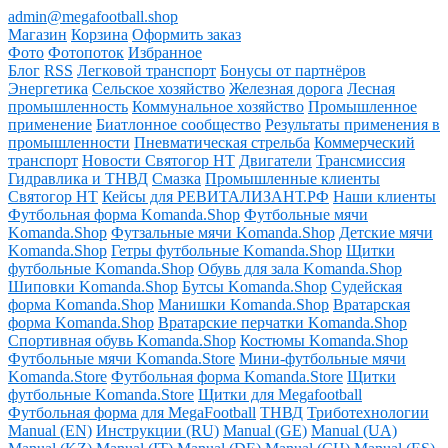
admin@megafootball.shop
Магазин
Корзина
Оформить заказ
Фото
Фотопоток
Избранное
Блог
RSS
Легковой транспорт
Бонусы от партнёров
Энергетика
Сельское хозяйство
Железная дорога
Лесная
промышленность
Коммунальное хозяйство
Промышленное
применение
Биатлонное сообщество
Результаты применения в
промышленности
Пневматическая стрельба
Коммерческий
транспорт
Новости Святогор НТ
Двигатели
Трансмиссия
Гидравлика и ТНВД
Смазка
Промышленные клиенты
Святогор НТ
Кейсы для РЕВИТАЛИЗАНТ.РФ
Наши клиенты
Футбольная форма Komanda.Shop
Футбольные мячи
Komanda.Shop
Футзальные мячи Komanda.Shop
Детские мячи
Komanda.Shop
Гетры футбольные Komanda.Shop
Щитки
футбольные Komanda.Shop
Обувь для зала Komanda.Shop
Шиповки Komanda.Shop
Бутсы Komanda.Shop
Судейская
форма Komanda.Shop
Манишки Komanda.Shop
Вратарская
форма Komanda.Shop
Вратарские перчатки Komanda.Shop
Спортивная обувь Komanda.Shop
Костюмы Komanda.Shop
Футбольные мячи Komanda.Store
Мини-футбольные мячи
Komanda.Store
Футбольная форма Komanda.Store
Щитки
футбольные Komanda.Store
Щитки для Megafootball
Футбольная форма для MegaFootball
ТНВД
Триботехнологии
Manual (EN)
Инструкции (RU)
Manual (GE)
Manual (UA)