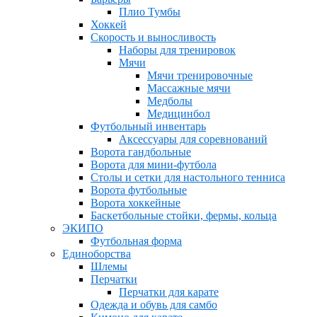
Плио Тумбы
Хоккей
Скорость и выносливость
Наборы для тренировок
Мячи
Мячи тренировочные
Массажные мячи
Медболы
Медицинбол
Футбольный инвентарь
Аксессуары для соревнований
Ворота гандбольные
Ворота для мини-футбола
Столы и сетки для настольного тенниса
Ворота футбольные
Ворота хоккейные
Баскетбольные стойки, фермы, кольца
ЭКИПО
Футбольная форма
Единоборства
Шлемы
Перчатки
Перчатки для карате
Одежда и обувь для самбо