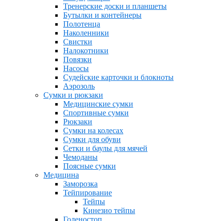
Тренерские доски и планшеты
Бутылки и контейнеры
Полотенца
Наколенники
Свистки
Налокотники
Повязки
Насосы
Судейские карточки и блокноты
Аэрозоль
Сумки и рюкзаки
Медицинские сумки
Спортивные сумки
Рюкзаки
Сумки на колесах
Сумки для обуви
Сетки и баулы для мячей
Чемоданы
Поясные сумки
Медицина
Заморозка
Тейпирование
Тейпы
Кинезио тейпы
Голеностоп