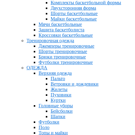
Комплекты баскетбольной формы
Двухсторонняя форма
Шорты баскетбольные
Майки баскетбольные
Мячи баскетбольные
Защита баскетболиста
Кроссовки баскетбольные
Тренировочная одежда
Джемперы тренировочные
Шорты тренировочные
Брюки тренировочные
Футболки тренировочные
ОДЕЖДА
Верхняя одежда
Пальто
Ветровки и дождевики
Жилеты
Пуховики
Куртки
Головные уборы
Бейсболки
Шапки
Футболки
Поло
Топы и майки