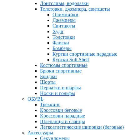
Лонгсливы, водолазки
Толстовки, джемпера, свитшоты
Олимпийки
Джемперы
Свитшоты
Худи
Толстовки
Флиски
Бомберы
Куртки спортивные парадные
Куртки Soft Shell
Костюмы спортивные
Брюки спортивные
Бриджи
Шорты
Перчатки и шарфы
Носки и гольфы
ОБУВЬ
Треккинг
Кроссовки беговые
Кроссовки парадные
Шлепанцы и сланцы
Легкоатлетические шиповки (беговые)
Аксессуары
Секундомеры