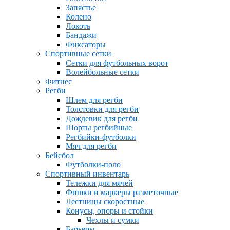
Запястье
Колено
Локоть
Бандажи
Фиксаторы
Спортивные сетки
Сетки для футбольных ворот
Волейбольные сетки
Фитнес
Регби
Шлем для регби
Толстовки для регби
Дождевик для регби
Шорты регбийные
Регбийки-футболки
Мяч для регби
Бейсбол
Футболки-поло
Спортивный инвентарь
Тележки для мячей
Фишки и маркеры разметочные
Лестницы скоростные
Конусы, опоры и стойки
Чехлы и сумки
Барьеры