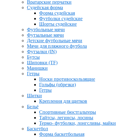
Вратарские перчатки
Судейская форма
Форма судейская
Футболки судейские
Шорты судейские
Футбольные мячи
Футзальные мячи
Детские футбольные мячи
Мячи для пляжного футбола
Футзалки (IN)
Бутсы
Шиповки (TF)
Манишки
Гетры
Носки противоскользящие
Гольфы (обрезки)
Гетры
Щитки
Крепления для щитков
Бельё
Спортивные бюстгальтеры
Тайтсы, легинсы, лосины
Термо- футболки, лонгсливы, майки
Баскетбол
Форма баскетбольная