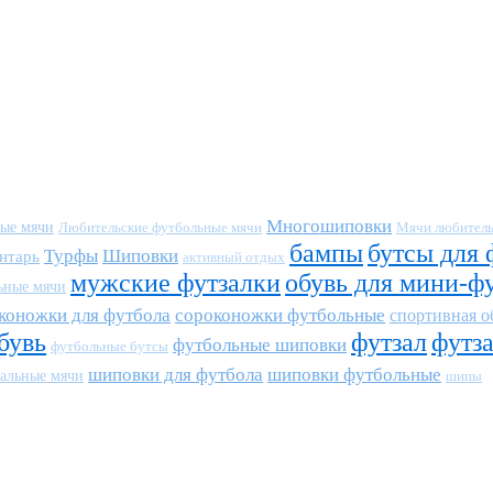
Многошиповки
ные мячи
Любительские футбольные мячи
Мячи любитель
бампы
бутсы для 
Турфы
Шиповки
нтарь
активный отдых
мужские футзалки
обувь для мини-ф
ьные мячи
коножки для футбола
сороконожки футбольные
спортивная о
бувь
футзал
футз
футбольные шиповки
футбольные бутсы
шиповки для футбола
шиповки футбольные
альные мячи
шипы