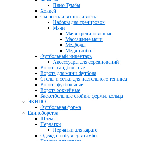
Плио Тумбы
Хоккей
Скорость и выносливость
Наборы для тренировок
Мячи
Мячи тренировочные
Массажные мячи
Медболы
Медицинбол
Футбольный инвентарь
Аксессуары для соревнований
Ворота гандбольные
Ворота для мини-футбола
Столы и сетки для настольного тенниса
Ворота футбольные
Ворота хоккейные
Баскетбольные стойки, фермы, кольца
ЭКИПО
Футбольная форма
Единоборства
Шлемы
Перчатки
Перчатки для карате
Одежда и обувь для самбо