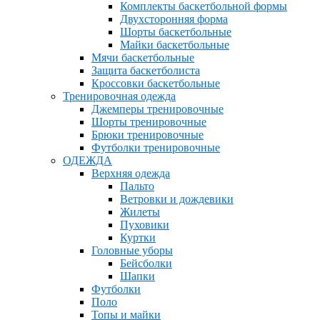
Комплекты баскетбольной формы
Двухсторонняя форма
Шорты баскетбольные
Майки баскетбольные
Мячи баскетбольные
Защита баскетболиста
Кроссовки баскетбольные
Тренировочная одежда
Джемперы тренировочные
Шорты тренировочные
Брюки тренировочные
Футболки тренировочные
ОДЕЖДА
Верхняя одежда
Пальто
Ветровки и дождевики
Жилеты
Пуховики
Куртки
Головные уборы
Бейсболки
Шапки
Футболки
Поло
Топы и майки