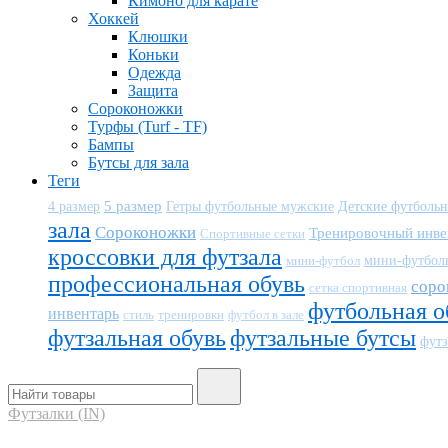
Кимоно для карате
Хоккей
Клюшки
Коньки
Одежда
Защита
Сороконожки
Турфы (Turf - TF)
Бампы
Бутсы для зала
Теги
5 размер
Детские футболь
4 размер
Гетры футбольные мужские
зала
Сороконожки
Тренировочный инве
Спортивные сетки
кроссовки для футзала
мини-футбол
мини-футбол
профессиональная обувь
соро
сетка спортивная
футбольная о
инвентарь
тренировки
футбол в зале
стиль
футзальная обувь
футзальные бутсы
футз
Футзалки (IN)