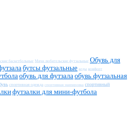
Обувь для
ские баскетбольные
Мячи любительские футзальные
футзала
бутсы футзальные
кеды
комфорт
утбола
обувь для футзала
обувь футзальная
бувь
спортивный
спортивная одежда
спортивная экипировка
алки
футзалки для мини-футбола