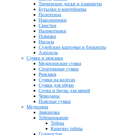
Тренерские доски и планшеты
Бутылки и контейнеры
Полотенца
Наколенники
Свистки
Налокотники
Повязки
Насосы
Судейские карточки и блокноты
Аэрозоль
Сумки и рюкзаки
Медицинские сумки
Спортивные сумки
Рюкзаки
Сумки на колесах
Сумки для обуви
Сетки и баулы для мячей
Чемоданы
Поясные сумки
Медицина
Заморозка
Тейпирование
Тейпы
Кинезио тейпы
Голеностоп