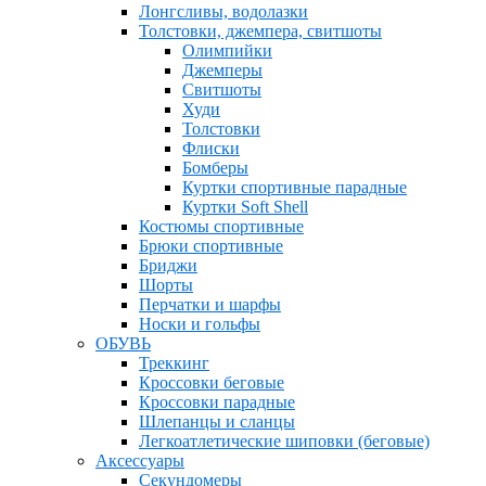
Лонгсливы, водолазки
Толстовки, джемпера, свитшоты
Олимпийки
Джемперы
Свитшоты
Худи
Толстовки
Флиски
Бомберы
Куртки спортивные парадные
Куртки Soft Shell
Костюмы спортивные
Брюки спортивные
Бриджи
Шорты
Перчатки и шарфы
Носки и гольфы
ОБУВЬ
Треккинг
Кроссовки беговые
Кроссовки парадные
Шлепанцы и сланцы
Легкоатлетические шиповки (беговые)
Аксессуары
Секундомеры