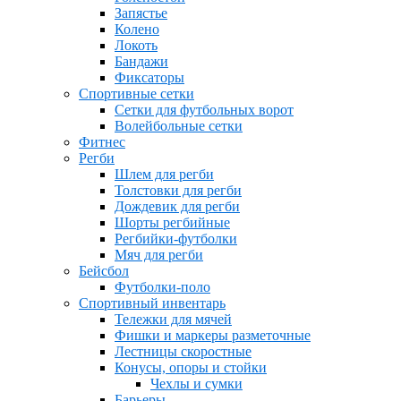
Запястье
Колено
Локоть
Бандажи
Фиксаторы
Спортивные сетки
Сетки для футбольных ворот
Волейбольные сетки
Фитнес
Регби
Шлем для регби
Толстовки для регби
Дождевик для регби
Шорты регбийные
Регбийки-футболки
Мяч для регби
Бейсбол
Футболки-поло
Спортивный инвентарь
Тележки для мячей
Фишки и маркеры разметочные
Лестницы скоростные
Конусы, опоры и стойки
Чехлы и сумки
Барьеры