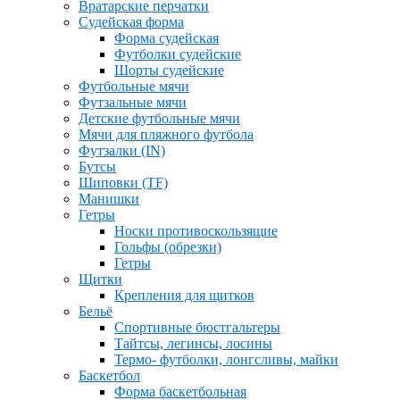
Вратарские перчатки
Судейская форма
Форма судейская
Футболки судейские
Шорты судейские
Футбольные мячи
Футзальные мячи
Детские футбольные мячи
Мячи для пляжного футбола
Футзалки (IN)
Бутсы
Шиповки (TF)
Манишки
Гетры
Носки противоскользящие
Гольфы (обрезки)
Гетры
Щитки
Крепления для щитков
Бельё
Спортивные бюстгальтеры
Тайтсы, легинсы, лосины
Термо- футболки, лонгсливы, майки
Баскетбол
Форма баскетбольная