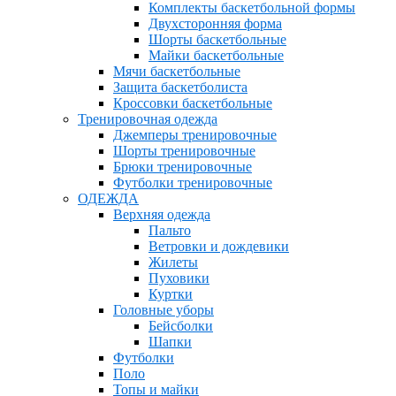
Комплекты баскетбольной формы
Двухсторонняя форма
Шорты баскетбольные
Майки баскетбольные
Мячи баскетбольные
Защита баскетболиста
Кроссовки баскетбольные
Тренировочная одежда
Джемперы тренировочные
Шорты тренировочные
Брюки тренировочные
Футболки тренировочные
ОДЕЖДА
Верхняя одежда
Пальто
Ветровки и дождевики
Жилеты
Пуховики
Куртки
Головные уборы
Бейсболки
Шапки
Футболки
Поло
Топы и майки