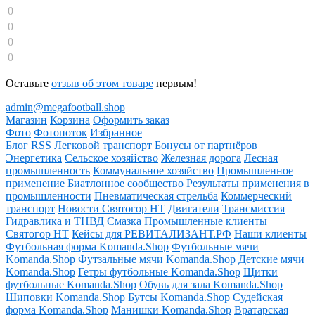
0
0
0
0
Оставьте
отзыв об этом товаре
первым!
admin@megafootball.shop
Магазин
Корзина
Оформить заказ
Фото
Фотопоток
Избранное
Блог
RSS
Легковой транспорт
Бонусы от партнёров
Энергетика
Сельское хозяйство
Железная дорога
Лесная
промышленность
Коммунальное хозяйство
Промышленное
применение
Биатлонное сообщество
Результаты применения в
промышленности
Пневматическая стрельба
Коммерческий
транспорт
Новости Святогор НТ
Двигатели
Трансмиссия
Гидравлика и ТНВД
Смазка
Промышленные клиенты
Святогор НТ
Кейсы для РЕВИТАЛИЗАНТ.РФ
Наши клиенты
Футбольная форма Komanda.Shop
Футбольные мячи
Komanda.Shop
Футзальные мячи Komanda.Shop
Детские мячи
Komanda.Shop
Гетры футбольные Komanda.Shop
Щитки
футбольные Komanda.Shop
Обувь для зала Komanda.Shop
Шиповки Komanda.Shop
Бутсы Komanda.Shop
Судейская
форма Komanda.Shop
Манишки Komanda.Shop
Вратарская