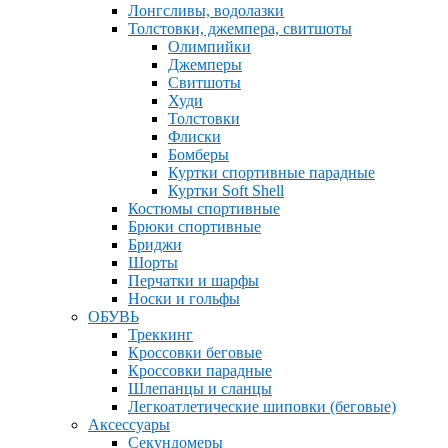
Лонгсливы, водолазки
Толстовки, джемпера, свитшоты
Олимпийки
Джемперы
Свитшоты
Худи
Толстовки
Флиски
Бомберы
Куртки спортивные парадные
Куртки Soft Shell
Костюмы спортивные
Брюки спортивные
Бриджи
Шорты
Перчатки и шарфы
Носки и гольфы
ОБУВЬ
Треккинг
Кроссовки беговые
Кроссовки парадные
Шлепанцы и сланцы
Легкоатлетические шиповки (беговые)
Аксессуары
Секундомеры