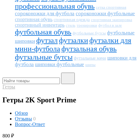
профессиональная обувь
сетка спортивная
сороконожки для футбола
сороконожки футбольные
спортивная обувь
спортивная одежда
спортивная экипировка
спортивный инвентарь
тренировки
футбол в зале
стиль
футбольная обувь
футбольные
футбольные бутсы
футзал
футзалки
футзалки для
шиповки
мини-футбола
футзальная обувь
футзальные бутсы
шиповки для
футзальные мячи
футбола
шиповки футбольные
шипы
Гетры
Гетры 2K Sport Prime
Обзор
Отзывы
0
Вопрос-Ответ
800
₽