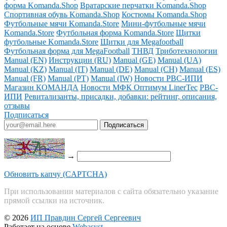
форма Komanda.Shop
Вратарские перчатки Komanda.Shop
Спортивная обувь Komanda.Shop
Костюмы Komanda.Shop
Футбольные мячи Komanda.Store
Мини-футбольные мячи
Komanda.Store
Футбольная форма Komanda.Store
Щитки
футбольные Komanda.Store
Щитки для Megafootball
Футбольная форма для MegaFootball
ТНВД
Триботехнологии
Manual (EN)
Инструкции (RU)
Manual (GE)
Manual (UA)
Manual (KZ)
Manual (IT)
Manual (DE)
Manual (CH)
Manual (ES)
Manual (FR)
Manual (PT)
Manual (IW)
Новости РВС-ИПИ
Магазин КОМАНДА
Новости МФК Оптимум LinerTec
РВС-
ИПИ
Ревитализанты, присадки, добавки: рейтинг, описания,
отзывы
Подписаться
→
Обновить капчу (CAPTCHA)
При использовании материалов с сайта обязательно указание
прямой ссылки на источник.
© 2026
ИП Правдин Сергей Сергеевич
Работает на основе
Webasyst