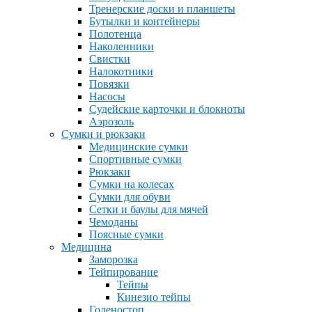
Тренерские доски и планшеты
Бутылки и контейнеры
Полотенца
Наколенники
Свистки
Налокотники
Повязки
Насосы
Судейские карточки и блокноты
Аэрозоль
Сумки и рюкзаки
Медицинские сумки
Спортивные сумки
Рюкзаки
Сумки на колесах
Сумки для обуви
Сетки и баулы для мячей
Чемоданы
Поясные сумки
Медицина
Заморозка
Тейпирование
Тейпы
Кинезио тейпы
Голеностоп