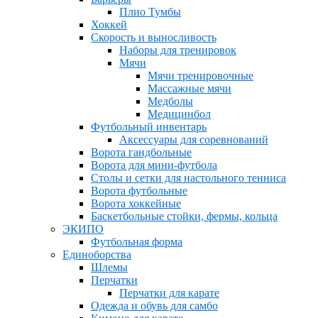
Плио Тумбы
Хоккей
Скорость и выносливость
Наборы для тренировок
Мячи
Мячи тренировочные
Массажные мячи
Медболы
Медицинбол
Футбольный инвентарь
Аксессуары для соревнований
Ворота гандбольные
Ворота для мини-футбола
Столы и сетки для настольного тенниса
Ворота футбольные
Ворота хоккейные
Баскетбольные стойки, фермы, кольца
ЭКИПО
Футбольная форма
Единоборства
Шлемы
Перчатки
Перчатки для карате
Одежда и обувь для самбо