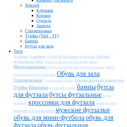
Кимоно для карате
Хоккей
Клюшки
Коньки
Одежда
Защита
Сороконожки
Турфы (Turf - TF)
Бампы
Бутсы для зала
Теги
5 размер
Детские
4 размер
Гетры футбольные мужские
футбольные мячи
Любительские футбольные мячи
Многошиповки
Мячи любительские баскетбольные
Мячи
Обувь для зала
любительские футзальные
Сороконожки
Тренировочный инвентарь
Спортивные сетки
бампы
бутсы
Турфы
Шиповки
активный отдых
для футзала
бутсы футзальные
кеды
кроссовки для футзала
комфорт
мини-футбол
мужские футзалки
мини-футбольные мячи
обувь для мини-футбола
обувь для
футзала
обувь футзальная