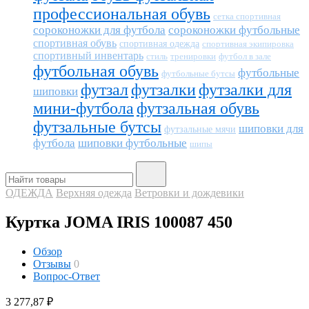
профессиональная обувь
сетка спортивная
сороконожки для футбола
сороконожки футбольные
спортивная обувь
спортивная одежда
спортивная экипировка
спортивный инвентарь
тренировки
футбол в зале
стиль
футбольная обувь
футбольные
футбольные бутсы
футзал
футзалки
футзалки для
шиповки
мини-футбола
футзальная обувь
футзальные бутсы
шиповки для
футзальные мячи
футбола
шиповки футбольные
шипы
ОДЕЖДА
Верхняя одежда
Ветровки и дождевики
Куртка JOMA IRIS 100087 450
Обзор
Отзывы
0
Вопрос-Ответ
3 277,87
₽