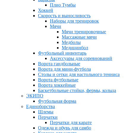
Плио Тумбы
Хоккей
Скорость и выносливость
Наборы для тренировок
Мячи
Мячи тренировочные
Массажные мячи
Медболы
Медицинбол
Футбольный инвентарь
Аксессуары для соревнований
Ворота гандбольные
Ворота для мини-футбола
Столы и сетки для настольного тенниса
Ворота футбольные
Ворота хоккейные
Баскетбольные стойки, фермы, кольца
ЭКИПО
Футбольная форма
Единоборства
Шлемы
Перчатки
Перчатки для карате
Одежда и обувь для самбо