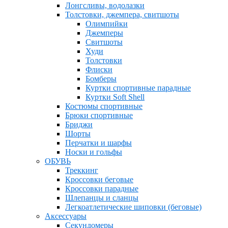
Лонгсливы, водолазки
Толстовки, джемпера, свитшоты
Олимпийки
Джемперы
Свитшоты
Худи
Толстовки
Флиски
Бомберы
Куртки спортивные парадные
Куртки Soft Shell
Костюмы спортивные
Брюки спортивные
Бриджи
Шорты
Перчатки и шарфы
Носки и гольфы
ОБУВЬ
Треккинг
Кроссовки беговые
Кроссовки парадные
Шлепанцы и сланцы
Легкоатлетические шиповки (беговые)
Аксессуары
Секундомеры