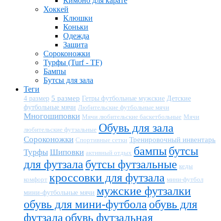
Кимоно для карате
Хоккей
Клюшки
Коньки
Одежда
Защита
Сороконожки
Турфы (Turf - TF)
Бампы
Бутсы для зала
Теги
5 размер
Детские
4 размер
Гетры футбольные мужские
футбольные мячи
Любительские футбольные мячи
Многошиповки
Мячи любительские баскетбольные
Мячи
Обувь для зала
любительские футзальные
Сороконожки
Тренировочный инвентарь
Спортивные сетки
бампы
бутсы
Турфы
Шиповки
активный отдых
для футзала
бутсы футзальные
кеды
кроссовки для футзала
комфорт
мини-футбол
мужские футзалки
мини-футбольные мячи
обувь для мини-футбола
обувь для
футзала
обувь футзальная