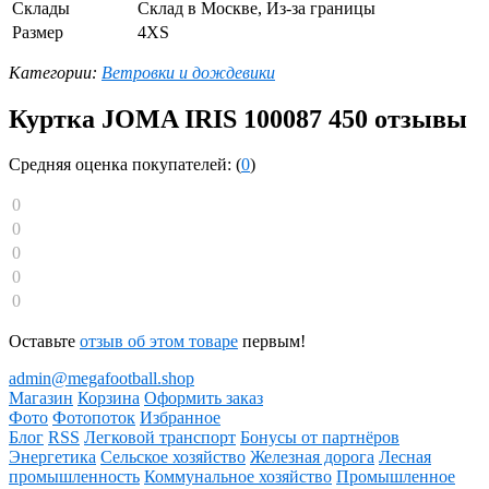
Склады
Склад в Москве, Из-за границы
Размер
4XS
Категории:
Ветровки и дождевики
Куртка JOMA IRIS 100087 450 отзывы
Средняя оценка покупателей: (
0
)
0
0
0
0
0
Оставьте
отзыв об этом товаре
первым!
admin@megafootball.shop
Магазин
Корзина
Оформить заказ
Фото
Фотопоток
Избранное
Блог
RSS
Легковой транспорт
Бонусы от партнёров
Энергетика
Сельское хозяйство
Железная дорога
Лесная
промышленность
Коммунальное хозяйство
Промышленное