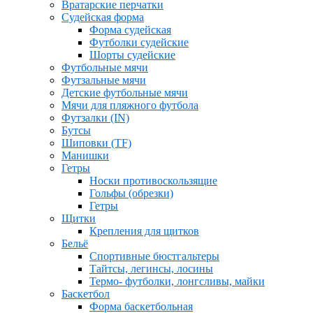
Вратарские перчатки
Судейская форма
Форма судейская
Футболки судейские
Шорты судейские
Футбольные мячи
Футзальные мячи
Детские футбольные мячи
Мячи для пляжного футбола
Футзалки (IN)
Бутсы
Шиповки (TF)
Манишки
Гетры
Носки противоскользящие
Гольфы (обрезки)
Гетры
Щитки
Крепления для щитков
Бельё
Спортивные бюстгальтеры
Тайтсы, легинсы, лосины
Термо- футболки, лонгсливы, майки
Баскетбол
Форма баскетбольная