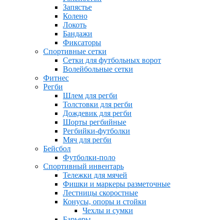
Запястье
Колено
Локоть
Бандажи
Фиксаторы
Спортивные сетки
Сетки для футбольных ворот
Волейбольные сетки
Фитнес
Регби
Шлем для регби
Толстовки для регби
Дождевик для регби
Шорты регбийные
Регбийки-футболки
Мяч для регби
Бейсбол
Футболки-поло
Спортивный инвентарь
Тележки для мячей
Фишки и маркеры разметочные
Лестницы скоростные
Конусы, опоры и стойки
Чехлы и сумки
Барьеры