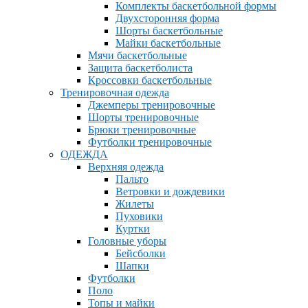
Комплекты баскетбольной формы
Двухсторонняя форма
Шорты баскетбольные
Майки баскетбольные
Мячи баскетбольные
Защита баскетболиста
Кроссовки баскетбольные
Тренировочная одежда
Джемперы тренировочные
Шорты тренировочные
Брюки тренировочные
Футболки тренировочные
ОДЕЖДА
Верхняя одежда
Пальто
Ветровки и дождевики
Жилеты
Пуховики
Куртки
Головные уборы
Бейсболки
Шапки
Футболки
Поло
Топы и майки