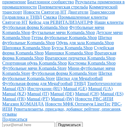
применение
Биатлонное сообщество
Результаты применения в
промышленности
Пневматическая стрельба
Коммерческий
транспорт
Новости Святогор НТ
Двигатели
Трансмиссия
Гидравлика и ТНВД
Смазка
Промышленные клиенты
Святогор НТ
Кейсы для РЕВИТАЛИЗАНТ.РФ
Наши клиенты
Футбольная форма Komanda.Shop
Футбольные мячи
Komanda.Shop
Футзальные мячи Komanda.Shop
Детские мячи
Komanda.Shop
Гетры футбольные Komanda.Shop
Щитки
футбольные Komanda.Shop
Обувь для зала Komanda.Shop
Шиповки Komanda.Shop
Бутсы Komanda.Shop
Судейская
форма Komanda.Shop
Манишки Komanda.Shop
Вратарская
форма Komanda.Shop
Вратарские перчатки Komanda.Shop
Спортивная обувь Komanda.Shop
Костюмы Komanda.Shop
Футбольные мячи Komanda.Store
Мини-футбольные мячи
Komanda.Store
Футбольная форма Komanda.Store
Щитки
футбольные Komanda.Store
Щитки для Megafootball
Футбольная форма для MegaFootball
ТНВД
Триботехнологии
Manual (EN)
Инструкции (RU)
Manual (GE)
Manual (UA)
Manual (KZ)
Manual (IT)
Manual (DE)
Manual (CH)
Manual (ES)
Manual (FR)
Manual (PT)
Manual (IW)
Новости РВС-ИПИ
Магазин КОМАНДА
Новости МФК Оптимум LinerTec
РВС-
ИПИ
Ревитализанты, присадки, добавки: рейтинг, описания,
отзывы
Подписаться