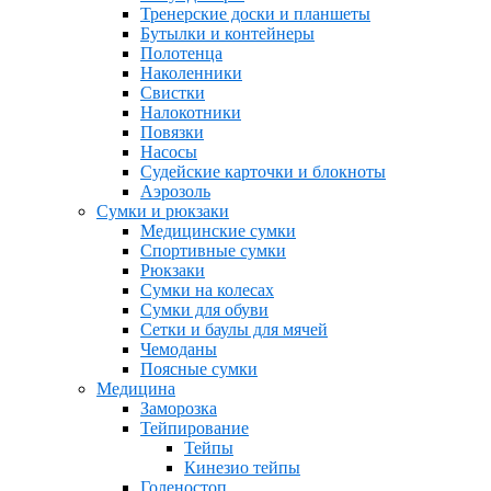
Тренерские доски и планшеты
Бутылки и контейнеры
Полотенца
Наколенники
Свистки
Налокотники
Повязки
Насосы
Судейские карточки и блокноты
Аэрозоль
Сумки и рюкзаки
Медицинские сумки
Спортивные сумки
Рюкзаки
Сумки на колесах
Сумки для обуви
Сетки и баулы для мячей
Чемоданы
Поясные сумки
Медицина
Заморозка
Тейпирование
Тейпы
Кинезио тейпы
Голеностоп