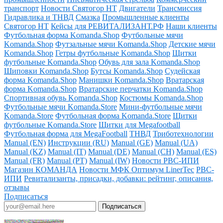
транспорт
Новости Святогор НТ
Двигатели
Трансмиссия
Гидравлика и ТНВД
Смазка
Промышленные клиенты
Святогор НТ
Кейсы для РЕВИТАЛИЗАНТ.РФ
Наши клиенты
Футбольная форма Komanda.Shop
Футбольные мячи
Komanda.Shop
Футзальные мячи Komanda.Shop
Детские мячи
Komanda.Shop
Гетры футбольные Komanda.Shop
Щитки
футбольные Komanda.Shop
Обувь для зала Komanda.Shop
Шиповки Komanda.Shop
Бутсы Komanda.Shop
Судейская
форма Komanda.Shop
Манишки Komanda.Shop
Вратарская
форма Komanda.Shop
Вратарские перчатки Komanda.Shop
Спортивная обувь Komanda.Shop
Костюмы Komanda.Shop
Футбольные мячи Komanda.Store
Мини-футбольные мячи
Komanda.Store
Футбольная форма Komanda.Store
Щитки
футбольные Komanda.Store
Щитки для Megafootball
Футбольная форма для MegaFootball
ТНВД
Триботехнологии
Manual (EN)
Инструкции (RU)
Manual (GE)
Manual (UA)
Manual (KZ)
Manual (IT)
Manual (DE)
Manual (CH)
Manual (ES)
Manual (FR)
Manual (PT)
Manual (IW)
Новости РВС-ИПИ
Магазин КОМАНДА
Новости МФК Оптимум LinerTec
РВС-
ИПИ
Ревитализанты, присадки, добавки: рейтинг, описания,
отзывы
Подписаться