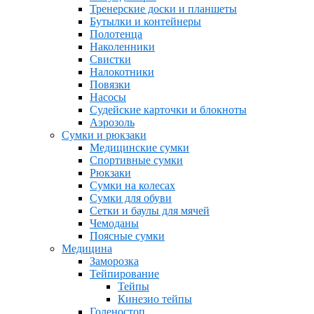
Тренерские доски и планшеты
Бутылки и контейнеры
Полотенца
Наколенники
Свистки
Налокотники
Повязки
Насосы
Судейские карточки и блокноты
Аэрозоль
Сумки и рюкзаки
Медицинские сумки
Спортивные сумки
Рюкзаки
Сумки на колесах
Сумки для обуви
Сетки и баулы для мячей
Чемоданы
Поясные сумки
Медицина
Заморозка
Тейпирование
Тейпы
Кинезио тейпы
Голеностоп