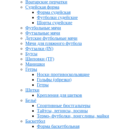
Вратарские перчатки
Судейская форма
Форма судейская
Футболки судейские
Шорты судейские
Футбольные мячи
Футзальные мячи
Детские футбольные мячи
Мячи для пляжного футбола
Футзалки (IN)
Бутсы
Шиповки (TF)
Манишки
Гетры
Носки противоскользящие
Гольфы (обрезки)
Гетры
Щитки
Крепления для щитков
Бельё
Спортивные бюстгальтеры
Тайтсы, легинсы, лосины
Термо- футболки, лонгсливы, майки
Баскетбол
Форма баскетбольная