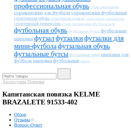
профессиональная обувь
сетка спортивная
сороконожки для футбола
сороконожки футбольные
спортивная обувь
спортивная одежда
спортивная экипировка
спортивный инвентарь
тренировки
футбол в зале
стиль
футбольная обувь
футбольные
футбольные бутсы
футзал
футзалки
футзалки для
шиповки
мини-футбола
футзальная обувь
футзальные бутсы
шиповки для
футзальные мячи
футбола
шиповки футбольные
шипы
Аксессуары
Повязки
Капитанская повязка KELME
BRAZALETE 91533-402
Обзор
Отзывы
0
Вопрос-Ответ