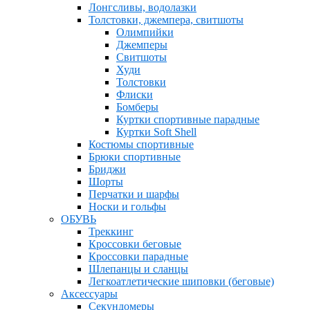
Лонгсливы, водолазки
Толстовки, джемпера, свитшоты
Олимпийки
Джемперы
Свитшоты
Худи
Толстовки
Флиски
Бомберы
Куртки спортивные парадные
Куртки Soft Shell
Костюмы спортивные
Брюки спортивные
Бриджи
Шорты
Перчатки и шарфы
Носки и гольфы
ОБУВЬ
Треккинг
Кроссовки беговые
Кроссовки парадные
Шлепанцы и сланцы
Легкоатлетические шиповки (беговые)
Аксессуары
Секундомеры