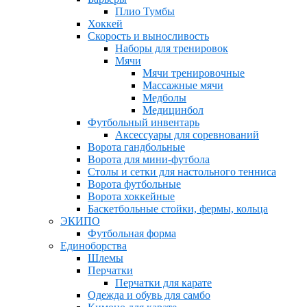
Плио Тумбы
Хоккей
Скорость и выносливость
Наборы для тренировок
Мячи
Мячи тренировочные
Массажные мячи
Медболы
Медицинбол
Футбольный инвентарь
Аксессуары для соревнований
Ворота гандбольные
Ворота для мини-футбола
Столы и сетки для настольного тенниса
Ворота футбольные
Ворота хоккейные
Баскетбольные стойки, фермы, кольца
ЭКИПО
Футбольная форма
Единоборства
Шлемы
Перчатки
Перчатки для карате
Одежда и обувь для самбо