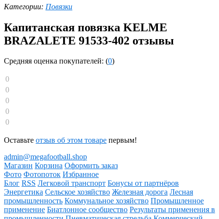
Категории:
Повязки
Капитанская повязка KELME
BRAZALETE 91533-402 отзывы
Средняя оценка покупателей: (
0
)
0
0
0
0
0
Оставьте
отзыв об этом товаре
первым!
admin@megafootball.shop
Магазин
Корзина
Оформить заказ
Фото
Фотопоток
Избранное
Блог
RSS
Легковой транспорт
Бонусы от партнёров
Энергетика
Сельское хозяйство
Железная дорога
Лесная
промышленность
Коммунальное хозяйство
Промышленное
применение
Биатлонное сообщество
Результаты применения в
промышленности
Пневматическая стрельба
Коммерческий