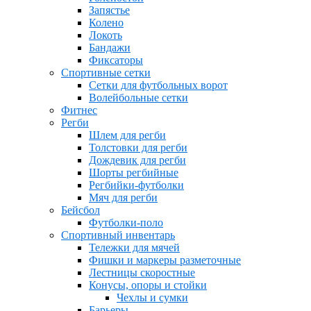
Запястье
Колено
Локоть
Бандажи
Фиксаторы
Спортивные сетки
Сетки для футбольных ворот
Волейбольные сетки
Фитнес
Регби
Шлем для регби
Толстовки для регби
Дождевик для регби
Шорты регбийные
Регбийки-футболки
Мяч для регби
Бейсбол
Футболки-поло
Спортивный инвентарь
Тележки для мячей
Фишки и маркеры разметочные
Лестницы скоростные
Конусы, опоры и стойки
Чехлы и сумки
Барьеры