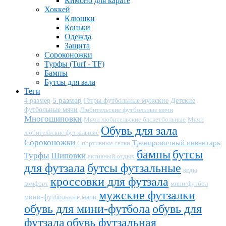
Кимоно для карате
Хоккей
Клюшки
Коньки
Одежда
Защита
Сороконожки
Турфы (Turf - TF)
Бампы
Бутсы для зала
Теги
5 размер
Детские
4 размер
Гетры футбольные мужские
футбольные мячи
Любительские футбольные мячи
Многошиповки
Мячи любительские баскетбольные
Мячи
Обувь для зала
любительские футзальные
Сороконожки
Тренировочный инвентарь
Спортивные сетки
бампы
бутсы
Турфы
Шиповки
активный отдых
для футзала
бутсы футзальные
кеды
кроссовки для футзала
комфорт
мини-футбол
мужские футзалки
мини-футбольные мячи
обувь для мини-футбола
обувь для
футзала
обувь футзальная