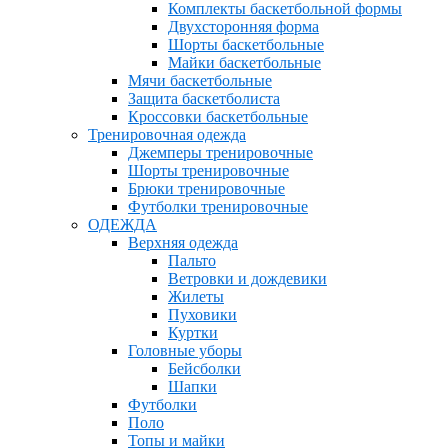
Комплекты баскетбольной формы
Двухсторонняя форма
Шорты баскетбольные
Майки баскетбольные
Мячи баскетбольные
Защита баскетболиста
Кроссовки баскетбольные
Тренировочная одежда
Джемперы тренировочные
Шорты тренировочные
Брюки тренировочные
Футболки тренировочные
ОДЕЖДА
Верхняя одежда
Пальто
Ветровки и дождевики
Жилеты
Пуховики
Куртки
Головные уборы
Бейсболки
Шапки
Футболки
Поло
Топы и майки