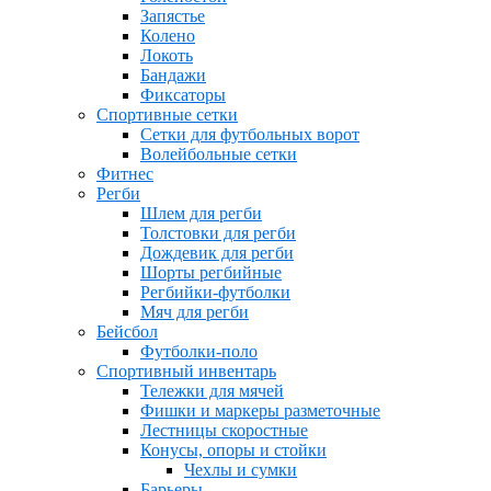
Запястье
Колено
Локоть
Бандажи
Фиксаторы
Спортивные сетки
Сетки для футбольных ворот
Волейбольные сетки
Фитнес
Регби
Шлем для регби
Толстовки для регби
Дождевик для регби
Шорты регбийные
Регбийки-футболки
Мяч для регби
Бейсбол
Футболки-поло
Спортивный инвентарь
Тележки для мячей
Фишки и маркеры разметочные
Лестницы скоростные
Конусы, опоры и стойки
Чехлы и сумки
Барьеры