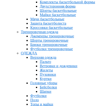
Комплекты баскетбольной формы
Двухсторонняя форма
Шорты баскетбольные
Майки баскетбольные
Мячи баскетбольные
Защита баскетболиста
Кроссовки баскетбольные
Тренировочная одежда
Джемперы тренировочные
Шорты тренировочные
Брюки тренировочные
Футболки тренировочные
ОДЕЖДА
Верхняя одежда
Пальто
Ветровки и дождевики
Жилеты
Пуховики
Куртки
Головные уборы
Бейсболки
Шапки
Футболки
Поло
Топы и майки