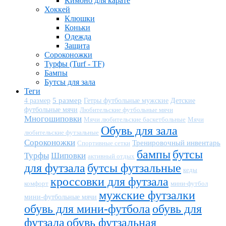
Кимоно для карате
Хоккей
Клюшки
Коньки
Одежда
Защита
Сороконожки
Турфы (Turf - TF)
Бампы
Бутсы для зала
Теги
5 размер
Детские
4 размер
Гетры футбольные мужские
футбольные мячи
Любительские футбольные мячи
Многошиповки
Мячи любительские баскетбольные
Мячи
Обувь для зала
любительские футзальные
Сороконожки
Тренировочный инвентарь
Спортивные сетки
бампы
бутсы
Турфы
Шиповки
активный отдых
для футзала
бутсы футзальные
кеды
кроссовки для футзала
комфорт
мини-футбол
мужские футзалки
мини-футбольные мячи
обувь для мини-футбола
обувь для
футзала
обувь футзальная