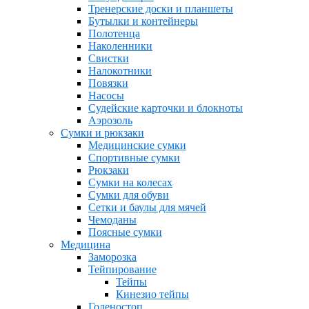
Тренерские доски и планшеты
Бутылки и контейнеры
Полотенца
Наколенники
Свистки
Налокотники
Повязки
Насосы
Судейские карточки и блокноты
Аэрозоль
Сумки и рюкзаки
Медицинские сумки
Спортивные сумки
Рюкзаки
Сумки на колесах
Сумки для обуви
Сетки и баулы для мячей
Чемоданы
Поясные сумки
Медицина
Заморозка
Тейпирование
Тейпы
Кинезио тейпы
Голеностоп