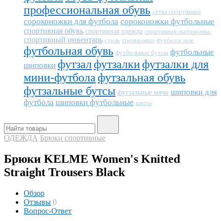
профессиональная обувь
сетка спортивная
сороконожки для футбола
сороконожки футбольные
спортивная обувь
спортивная одежда
спортивная экипировка
спортивный инвентарь
тренировки
футбол в зале
стиль
футбольная обувь
футбольные
футбольные бутсы
футзал
футзалки
футзалки для
шиповки
мини-футбола
футзальная обувь
футзальные бутсы
шиповки для
футзальные мячи
футбола
шиповки футбольные
шипы
ОДЕЖДА
Брюки спортивные
Брюки KELME Women's Knitted
Straight Trousers Black
Обзор
Отзывы
0
Вопрос-Ответ