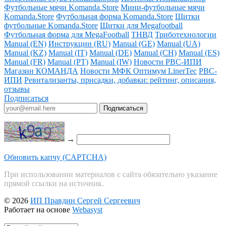
Футбольные мячи Komanda.Store
Мини-футбольные мячи
Komanda.Store
Футбольная форма Komanda.Store
Щитки
футбольные Komanda.Store
Щитки для Megafootball
Футбольная форма для MegaFootball
ТНВД
Триботехнологии
Manual (EN)
Инструкции (RU)
Manual (GE)
Manual (UA)
Manual (KZ)
Manual (IT)
Manual (DE)
Manual (CH)
Manual (ES)
Manual (FR)
Manual (PT)
Manual (IW)
Новости РВС-ИПИ
Магазин КОМАНДА
Новости МФК Оптимум LinerTec
РВС-
ИПИ
Ревитализанты, присадки, добавки: рейтинг, описания,
отзывы
Подписаться
→
Обновить капчу (CAPTCHA)
При использовании материалов с сайта обязательно указание
прямой ссылки на источник.
© 2026
ИП Правдин Сергей Сергеевич
Работает на основе
Webasyst