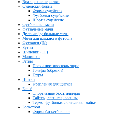
Вратарские перчатки
Судейская форма
Форма судейская
Футболки судейские
Шорты судейские
Футбольные мячи
Футзальные мячи
Детские футбольные мячи
Мячи для пляжного футбола
Футзалки (IN)
Бутсы
Шиповки (TF)
Манишки
Гетры
Носки противоскользящие
Гольфы (обрезки)
Гетры
Щитки
Крепления для щитков
Бельё
Спортивные бюстгальтеры
Тайтсы, легинсы, лосины
Термо- футболки, лонгсливы, майки
Баскетбол
Форма баскетбольная