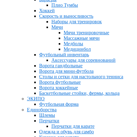
Плио Тумбы
Хоккей
Скорость и выносливость
Наборы для тренировок
Мячи
Мячи тренировочные
Массажные мячи
Медболы
Медицинбол
Футбольный инвентарь
Аксессуары для соревнований
Ворота гандбольные
Ворота для мини-футбола
Столы и сетки для настольного тенниса
Ворота футбольные
Ворота хоккейные
Баскетбольные стойки, фермы, кольца
ЭКИПО
Футбольная форма
Единоборства
Шлемы
Перчатки
Перчатки для карате
Одежда и обувь для самбо