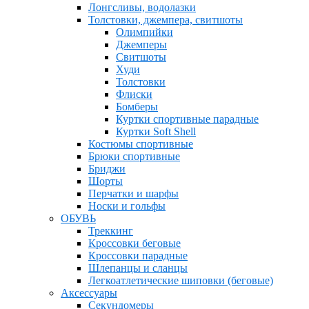
Лонгсливы, водолазки
Толстовки, джемпера, свитшоты
Олимпийки
Джемперы
Свитшоты
Худи
Толстовки
Флиски
Бомберы
Куртки спортивные парадные
Куртки Soft Shell
Костюмы спортивные
Брюки спортивные
Бриджи
Шорты
Перчатки и шарфы
Носки и гольфы
ОБУВЬ
Треккинг
Кроссовки беговые
Кроссовки парадные
Шлепанцы и сланцы
Легкоатлетические шиповки (беговые)
Аксессуары
Секундомеры