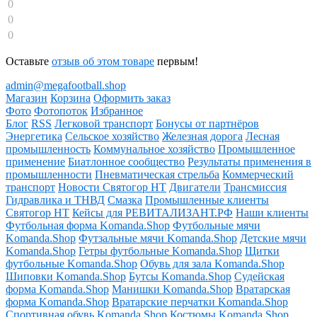
0
0
0
Оставьте
отзыв об этом товаре
первым!
admin@megafootball.shop
Магазин
Корзина
Оформить заказ
Фото
Фотопоток
Избранное
Блог
RSS
Легковой транспорт
Бонусы от партнёров
Энергетика
Сельское хозяйство
Железная дорога
Лесная
промышленность
Коммунальное хозяйство
Промышленное
применение
Биатлонное сообщество
Результаты применения в
промышленности
Пневматическая стрельба
Коммерческий
транспорт
Новости Святогор НТ
Двигатели
Трансмиссия
Гидравлика и ТНВД
Смазка
Промышленные клиенты
Святогор НТ
Кейсы для РЕВИТАЛИЗАНТ.РФ
Наши клиенты
Футбольная форма Komanda.Shop
Футбольные мячи
Komanda.Shop
Футзальные мячи Komanda.Shop
Детские мячи
Komanda.Shop
Гетры футбольные Komanda.Shop
Щитки
футбольные Komanda.Shop
Обувь для зала Komanda.Shop
Шиповки Komanda.Shop
Бутсы Komanda.Shop
Судейская
форма Komanda.Shop
Манишки Komanda.Shop
Вратарская
форма Komanda.Shop
Вратарские перчатки Komanda.Shop
Спортивная обувь Komanda.Shop
Костюмы Komanda.Shop