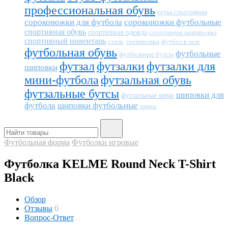
профессиональная обувь
сетка спортивная
сороконожки для футбола
сороконожки футбольные
спортивная обувь
спортивная одежда
спортивная экипировка
спортивный инвентарь
тренировки
футбол в зале
стиль
футбольная обувь
футбольные
футбольные бутсы
футзал
футзалки
футзалки для
шиповки
мини-футбола
футзальная обувь
футзальные бутсы
шиповки для
футзальные мячи
футбола
шиповки футбольные
шипы
Футбольная форма
Футболки игровые
Футболка KELME Round Neck T-Shirt
Black
Обзор
Отзывы
0
Вопрос-Ответ