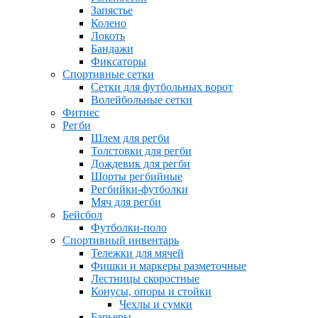
Запястье
Колено
Локоть
Бандажи
Фиксаторы
Спортивные сетки
Сетки для футбольных ворот
Волейбольные сетки
Фитнес
Регби
Шлем для регби
Толстовки для регби
Дождевик для регби
Шорты регбийные
Регбийки-футболки
Мяч для регби
Бейсбол
Футболки-поло
Спортивный инвентарь
Тележки для мячей
Фишки и маркеры разметочные
Лестницы скоростные
Конусы, опоры и стойки
Чехлы и сумки
Барьеры