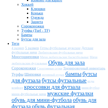
Кимоно для карате
Хоккей
Клюшки
Коньки
Одежда
Защита
Сороконожки
Турфы (Turf - TF)
Бампы
Бутсы для зала
Теги
5 размер
Детские
4 размер
Гетры футбольные мужские
футбольные мячи
Любительские футбольные мячи
Многошиповки
Мячи любительские баскетбольные
Мячи
Обувь для зала
любительские футзальные
Сороконожки
Тренировочный инвентарь
Спортивные сетки
бампы
бутсы
Турфы
Шиповки
активный отдых
для футзала
бутсы футзальные
кеды
кроссовки для футзала
комфорт
мини-футбол
мужские футзалки
мини-футбольные мячи
обувь для мини-футбола
обувь для
футзала
обувь футзальная