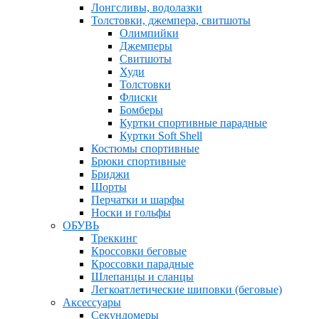
Лонгсливы, водолазки
Толстовки, джемпера, свитшоты
Олимпийки
Джемперы
Свитшоты
Худи
Толстовки
Флиски
Бомберы
Куртки спортивные парадные
Куртки Soft Shell
Костюмы спортивные
Брюки спортивные
Бриджи
Шорты
Перчатки и шарфы
Носки и гольфы
ОБУВЬ
Треккинг
Кроссовки беговые
Кроссовки парадные
Шлепанцы и сланцы
Легкоатлетические шиповки (беговые)
Аксессуары
Секундомеры