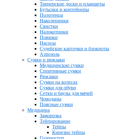
Тренерские доски и планшеты
Бутылки и контейнеры
Полотенца
Наколенники
Свистки
Налокотники
Повязки
Насосы
Судейские карточки и блокноты
Аэрозоль
Сумки и рюкзаки
Медицинские сумки
Спортивные сумки
Рюкзаки
Сумки на колесах
Сумки для обуви
Сетки и баулы для мячей
Чемоданы
Поясные сумки
Медицина
Заморозка
Тейпирование
Тейпы
Кинезио тейпы
Голеностоп