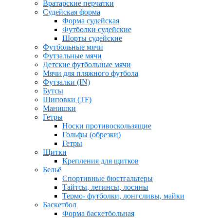
Вратарские перчатки
Судейская форма
Форма судейская
Футболки судейские
Шорты судейские
Футбольные мячи
Футзальные мячи
Детские футбольные мячи
Мячи для пляжного футбола
Футзалки (IN)
Бутсы
Шиповки (TF)
Манишки
Гетры
Носки противоскользящие
Гольфы (обрезки)
Гетры
Щитки
Крепления для щитков
Бельё
Спортивные бюстгальтеры
Тайтсы, легинсы, лосины
Термо- футболки, лонгсливы, майки
Баскетбол
Форма баскетбольная