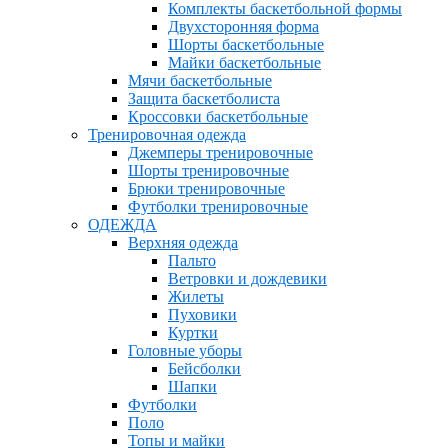
Комплекты баскетбольной формы
Двухсторонняя форма
Шорты баскетбольные
Майки баскетбольные
Мячи баскетбольные
Защита баскетболиста
Кроссовки баскетбольные
Тренировочная одежда
Джемперы тренировочные
Шорты тренировочные
Брюки тренировочные
Футболки тренировочные
ОДЕЖДА
Верхняя одежда
Пальто
Ветровки и дождевики
Жилеты
Пуховики
Куртки
Головные уборы
Бейсболки
Шапки
Футболки
Поло
Топы и майки