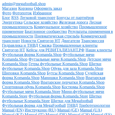
admin@megafootball.shop
Магазин
Корзина
Оформить заказ
Фото
Фотопоток
Избранное
Блог
RSS
Легковой транспорт
Бонусы от партнёров
Энергетика
Сельское хозяйство
Железная дорога
Лесная
промышленность
Коммунальное хозяйство
Промышленное
применение
Биатлонное сообщество
Результаты применения в
промышленности
Пневматическая стрельба
Коммерческий
транспорт
Новости Святогор НТ
Двигатели
Трансмиссия
Гидравлика и ТНВД
Смазка
Промышленные клиенты
Святогор НТ
Кейсы для РЕВИТАЛИЗАНТ.РФ
Наши клиенты
Футбольная форма Komanda.Shop
Футбольные мячи
Komanda.Shop
Футзальные мячи Komanda.Shop
Детские мячи
Komanda.Shop
Гетры футбольные Komanda.Shop
Щитки
футбольные Komanda.Shop
Обувь для зала Komanda.Shop
Шиповки Komanda.Shop
Бутсы Komanda.Shop
Судейская
форма Komanda.Shop
Манишки Komanda.Shop
Вратарская
форма Komanda.Shop
Вратарские перчатки Komanda.Shop
Спортивная обувь Komanda.Shop
Костюмы Komanda.Shop
Футбольные мячи Komanda.Store
Мини-футбольные мячи
Komanda.Store
Футбольная форма Komanda.Store
Щитки
футбольные Komanda.Store
Щитки для Megafootball
Футбольная форма для MegaFootball
ТНВД
Триботехнологии
Manual (EN)
Инструкции (RU)
Manual (GE)
Manual (UA)
Manual (KZ)
Manual (IT)
Manual (DE)
Manual (CH)
Manual (ES)