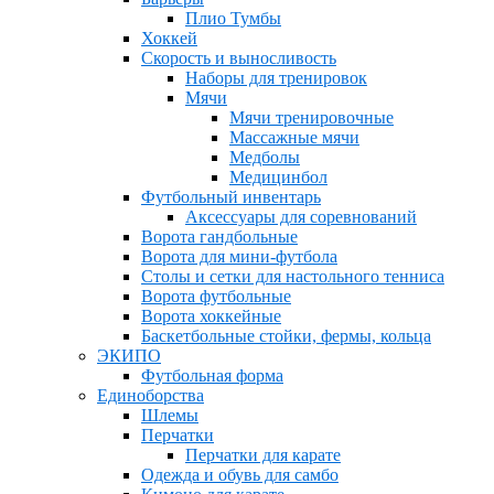
Плио Тумбы
Хоккей
Скорость и выносливость
Наборы для тренировок
Мячи
Мячи тренировочные
Массажные мячи
Медболы
Медицинбол
Футбольный инвентарь
Аксессуары для соревнований
Ворота гандбольные
Ворота для мини-футбола
Столы и сетки для настольного тенниса
Ворота футбольные
Ворота хоккейные
Баскетбольные стойки, фермы, кольца
ЭКИПО
Футбольная форма
Единоборства
Шлемы
Перчатки
Перчатки для карате
Одежда и обувь для самбо