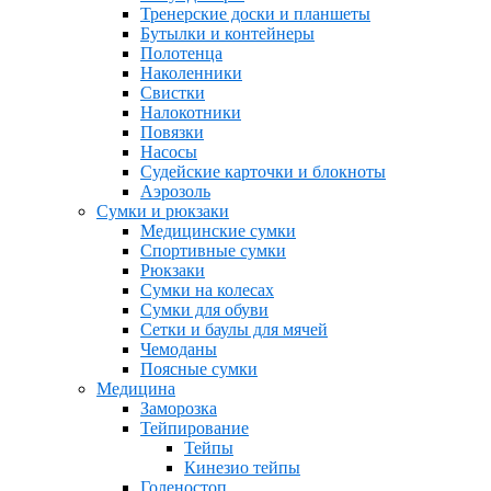
Тренерские доски и планшеты
Бутылки и контейнеры
Полотенца
Наколенники
Свистки
Налокотники
Повязки
Насосы
Судейские карточки и блокноты
Аэрозоль
Сумки и рюкзаки
Медицинские сумки
Спортивные сумки
Рюкзаки
Сумки на колесах
Сумки для обуви
Сетки и баулы для мячей
Чемоданы
Поясные сумки
Медицина
Заморозка
Тейпирование
Тейпы
Кинезио тейпы
Голеностоп