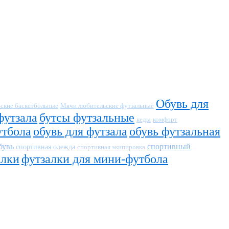
Обувь для
ские баскетбольные
Мячи любительские футзальные
футзала
бутсы футзальные
кеды
комфорт
утбола
обувь для футзала
обувь футзальная
бувь
спортивный
спортивная одежда
спортивная экипировка
алки
футзалки для мини-футбола