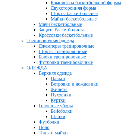
Комплекты баскетбольной формы
Двухсторонняя форма
Шорты баскетбольные
Майки баскетбольные
Мячи баскетбольные
Защита баскетболиста
Кроссовки баскетбольные
Тренировочная одежда
Джемперы тренировочные
Шорты тренировочные
Брюки тренировочные
Футболки тренировочные
ОДЕЖДА
Верхняя одежда
Пальто
Ветровки и дождевики
Жилеты
Пуховики
Куртки
Головные уборы
Бейсболки
Шапки
Футболки
Поло
Топы и майки