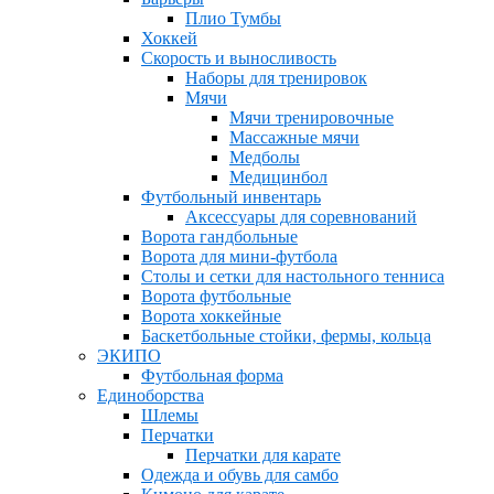
Плио Тумбы
Хоккей
Скорость и выносливость
Наборы для тренировок
Мячи
Мячи тренировочные
Массажные мячи
Медболы
Медицинбол
Футбольный инвентарь
Аксессуары для соревнований
Ворота гандбольные
Ворота для мини-футбола
Столы и сетки для настольного тенниса
Ворота футбольные
Ворота хоккейные
Баскетбольные стойки, фермы, кольца
ЭКИПО
Футбольная форма
Единоборства
Шлемы
Перчатки
Перчатки для карате
Одежда и обувь для самбо