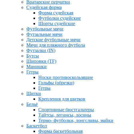
Вратарские перчатки
Судейская форма
Форма судейская
Футболки судейские
Шорты судейские
Футбольные мячи
Футзальные мячи
Детские футбольные мячи
Мячи для пляжного футбола
Футзалки (IN)
Бутсы
Шиповки (TF)
Манишки
Гетры
Носки противоскользящие
Гольфы (обрезки)
Гетры
Щитки
Крепления для щитков
Бельё
Спортивные бюстгальтеры
Тайтсы, легинсы, лосины
Термо- футболки, лонгсливы, майки
Баскетбол
Форма баскетбольная