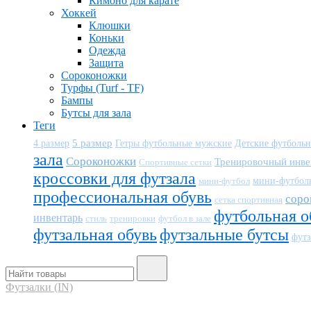
Кимоно для карате
Хоккей
Клюшки
Коньки
Одежда
Защита
Сороконожки
Турфы (Turf - TF)
Бампы
Бутсы для зала
Теги
5 размер
Детские футболь
4 размер
Гетры футбольные мужские
зала
Сороконожки
Тренировочный инве
Спортивные сетки
кроссовки для футзала
мини-футбол
мини-футбол
профессиональная обувь
соро
сетка спортивная
футбольная о
инвентарь
тренировки
футбол в зале
стиль
футзальная обувь
футзальные бутсы
футз
Футзалки (IN)