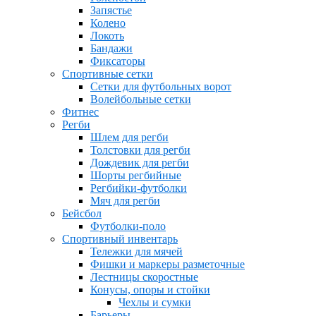
Запястье
Колено
Локоть
Бандажи
Фиксаторы
Спортивные сетки
Сетки для футбольных ворот
Волейбольные сетки
Фитнес
Регби
Шлем для регби
Толстовки для регби
Дождевик для регби
Шорты регбийные
Регбийки-футболки
Мяч для регби
Бейсбол
Футболки-поло
Спортивный инвентарь
Тележки для мячей
Фишки и маркеры разметочные
Лестницы скоростные
Конусы, опоры и стойки
Чехлы и сумки
Барьеры