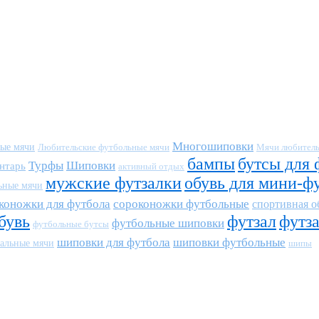
Многошиповки
ные мячи
Любительские футбольные мячи
Мячи любитель
бампы
бутсы для 
Турфы
Шиповки
нтарь
активный отдых
мужские футзалки
обувь для мини-ф
ьные мячи
коножки для футбола
сороконожки футбольные
спортивная о
бувь
футзал
футз
футбольные шиповки
футбольные бутсы
шиповки для футбола
шиповки футбольные
альные мячи
шипы