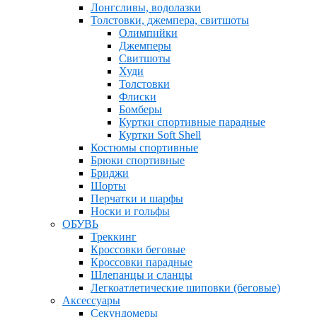
Лонгсливы, водолазки
Толстовки, джемпера, свитшоты
Олимпийки
Джемперы
Свитшоты
Худи
Толстовки
Флиски
Бомберы
Куртки спортивные парадные
Куртки Soft Shell
Костюмы спортивные
Брюки спортивные
Бриджи
Шорты
Перчатки и шарфы
Носки и гольфы
ОБУВЬ
Треккинг
Кроссовки беговые
Кроссовки парадные
Шлепанцы и сланцы
Легкоатлетические шиповки (беговые)
Аксессуары
Секундомеры