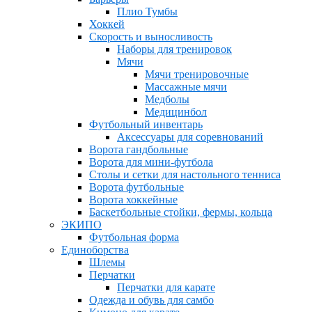
Плио Тумбы
Хоккей
Скорость и выносливость
Наборы для тренировок
Мячи
Мячи тренировочные
Массажные мячи
Медболы
Медицинбол
Футбольный инвентарь
Аксессуары для соревнований
Ворота гандбольные
Ворота для мини-футбола
Столы и сетки для настольного тенниса
Ворота футбольные
Ворота хоккейные
Баскетбольные стойки, фермы, кольца
ЭКИПО
Футбольная форма
Единоборства
Шлемы
Перчатки
Перчатки для карате
Одежда и обувь для самбо