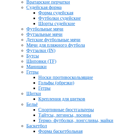
Вратарские перчатки
Судейская форма
Форма судейская
Футболки судейские
Шорты судейские
Футбольные мячи
Футзальные мячи
Детские футбольные мячи
Мячи для пляжного футбола
Футзалки (IN)
Бутсы
Шиповки (TF)
Манишки
Гетры
Носки противоскользящие
Гольфы (обрезки)
Гетры
Щитки
Крепления для щитков
Бельё
Спортивные бюстгальтеры
Тайтсы, легинсы, лосины
Термо- футболки, лонгсливы, майки
Баскетбол
Форма баскетбольная