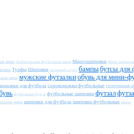
Многошиповки
ные мячи
Любительские футбольные мячи
Мячи любитель
бампы
бутсы для 
Турфы
Шиповки
нтарь
активный отдых
мужские футзалки
обувь для мини-ф
ьные мячи
коножки для футбола
сороконожки футбольные
спортивная о
бувь
футзал
футз
футбольные шиповки
футбольные бутсы
шиповки для футбола
шиповки футбольные
альные мячи
шипы