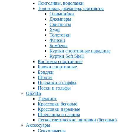
Лонгсливы, водолазки
Толстовки, джемпера, свитшоты
Олимпийки
Джемперы
Свитшоты
Худи
Толстовки
Флиски
Бомберы
Куртки спортивные парадные
Куртки Soft Shell
Костюмы спортивные
Брюки спортивные
Бриджи
Шорты
Перчатки и шарфы
Носки и гольфы
ОБУВЬ
Треккинг
Кроссовки беговые
Кроссовки парадные
Шлепанцы и сланцы
Легкоатлетические шиповки (беговые)
Аксессуары
Секундомеры