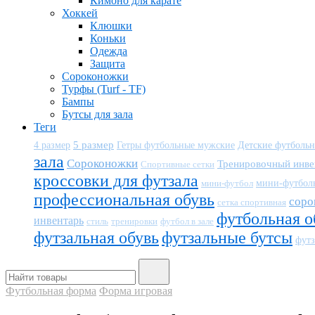
Кимоно для карате
Хоккей
Клюшки
Коньки
Одежда
Защита
Сороконожки
Турфы (Turf - TF)
Бампы
Бутсы для зала
Теги
5 размер
Детские футболь
4 размер
Гетры футбольные мужские
зала
Сороконожки
Тренировочный инве
Спортивные сетки
кроссовки для футзала
мини-футбол
мини-футбол
профессиональная обувь
соро
сетка спортивная
футбольная о
инвентарь
тренировки
футбол в зале
стиль
футзальная обувь
футзальные бутсы
футз
Футбольная форма
Форма игровая