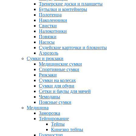
Тренерские доски и планшеты
Бутылки и контейнеры
Полотенца
Наколенники
Свистки
Налокотники
Повязки
Насосы
Судейские карточки и блокноты
Аэрозоль
Сумки и рюкзаки
Медицинские сумки
Спортивные сумки
Рюкзаки
Сумки на колесах
Сумки для обуви
Сетки и баулы для мячей
Чемоданы
Поясные сумки
Медицина
Заморозка
Тейпирование
Тейпы
Кинезио тейпы
Голеностоп