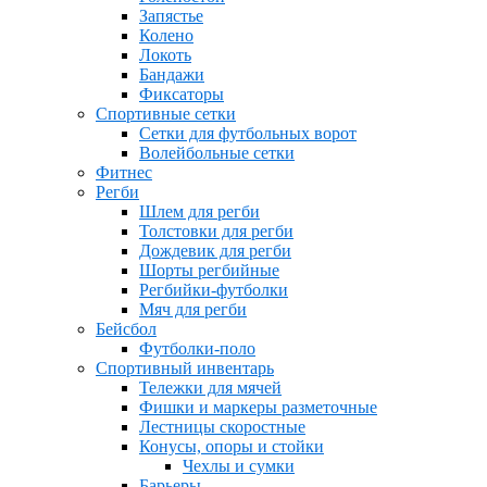
Запястье
Колено
Локоть
Бандажи
Фиксаторы
Спортивные сетки
Сетки для футбольных ворот
Волейбольные сетки
Фитнес
Регби
Шлем для регби
Толстовки для регби
Дождевик для регби
Шорты регбийные
Регбийки-футболки
Мяч для регби
Бейсбол
Футболки-поло
Спортивный инвентарь
Тележки для мячей
Фишки и маркеры разметочные
Лестницы скоростные
Конусы, опоры и стойки
Чехлы и сумки
Барьеры