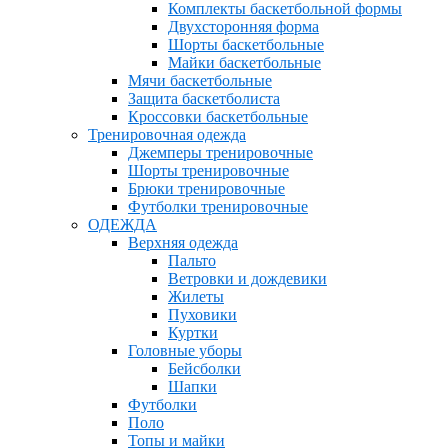
Комплекты баскетбольной формы
Двухсторонняя форма
Шорты баскетбольные
Майки баскетбольные
Мячи баскетбольные
Защита баскетболиста
Кроссовки баскетбольные
Тренировочная одежда
Джемперы тренировочные
Шорты тренировочные
Брюки тренировочные
Футболки тренировочные
ОДЕЖДА
Верхняя одежда
Пальто
Ветровки и дождевики
Жилеты
Пуховики
Куртки
Головные уборы
Бейсболки
Шапки
Футболки
Поло
Топы и майки