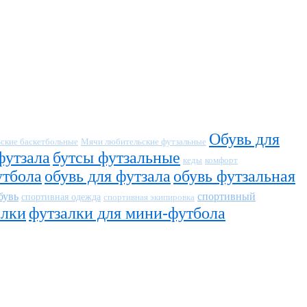
Обувь для
ские баскетбольные
Мячи любительские футзальные
футзала
бутсы футзальные
кеды
комфорт
утбола
обувь для футзала
обувь футзальная
бувь
спортивный
спортивная одежда
спортивная экипировка
алки
футзалки для мини-футбола