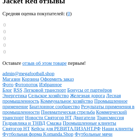
Jacket Red отзывы
Средняя оценка покупателей: (
0
)
0
0
0
0
0
Оставьте
отзыв об этом товаре
первым!
admin@megafootball.shop
Магазин
Корзина
Оформить заказ
Фото
Фотопоток
Избранное
Блог
RSS
Легковой транспорт
Бонусы от партнёров
Энергетика
Сельское хозяйство
Железная дорога
Лесная
промышленность
Коммунальное хозяйство
Промышленное
применение
Биатлонное сообщество
Результаты применения в
промышленности
Пневматическая стрельба
Коммерческий
транспорт
Новости Святогор НТ
Двигатели
Трансмиссия
Гидравлика и ТНВД
Смазка
Промышленные клиенты
Святогор НТ
Кейсы для РЕВИТАЛИЗАНТ.РФ
Наши клиенты
Футбольная форма Komanda.Shop
Футбольные мячи