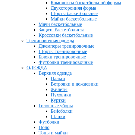
Комплекты баскетбольной формы
Двухсторонняя форма
Шорты баскетбольные
Майки баскетбольные
Мячи баскетбольные
Защита баскетболиста
Кроссовки баскетбольные
Тренировочная одежда
Джемперы тренировочные
Шорты тренировочные
Брюки тренировочные
Футболки тренировочные
ОДЕЖДА
Верхняя одежда
Пальто
Ветровки и дождевики
Жилеты
Пуховики
Куртки
Головные уборы
Бейсболки
Шапки
Футболки
Поло
Топы и майки