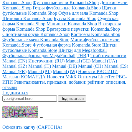
Komanda.Shop
Футзальные мячи Komanda.Shop
Детские мячи
Komanda.Shop
Гетры футбольные Komanda.Shop
Щитки
футбольные Komanda.Shop
Обувь для зала Komanda.Shop
Шиповки Komanda.Shop
Бутсы Komanda.Shop
Судейская
форма Komanda.Shop
Манишки Komanda.Shop
Вратарская
форма Komanda.Shop
Вратарские перчатки Komanda.Shop
Спортивная обувь Komanda.Shop
Костюмы Komanda.Shop
Футбольные мячи Komanda.Store
Мини-футбольные мячи
Komanda.Store
Футбольная форма Komanda.Store
Щитки
футбольные Komanda.Store
Щитки для Megafootball
Футбольная форма для MegaFootball
ТНВД
Триботехнологии
Manual (EN)
Инструкции (RU)
Manual (GE)
Manual (UA)
Manual (KZ)
Manual (IT)
Manual (DE)
Manual (CH)
Manual (ES)
Manual (FR)
Manual (PT)
Manual (IW)
Новости РВС-ИПИ
Магазин КОМАНДА
Новости МФК Оптимум LinerTec
РВС-
ИПИ
Ревитализанты, присадки, добавки: рейтинг, описания,
отзывы
Подписаться
→
Обновить капчу (CAPTCHA)