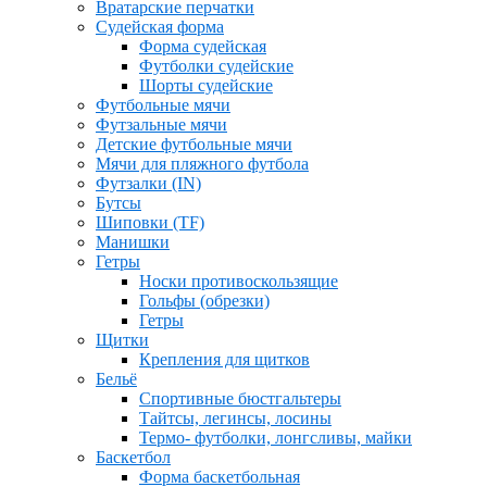
Вратарские перчатки
Судейская форма
Форма судейская
Футболки судейские
Шорты судейские
Футбольные мячи
Футзальные мячи
Детские футбольные мячи
Мячи для пляжного футбола
Футзалки (IN)
Бутсы
Шиповки (TF)
Манишки
Гетры
Носки противоскользящие
Гольфы (обрезки)
Гетры
Щитки
Крепления для щитков
Бельё
Спортивные бюстгальтеры
Тайтсы, легинсы, лосины
Термо- футболки, лонгсливы, майки
Баскетбол
Форма баскетбольная