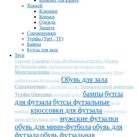
Кимоно для карате
Хоккей
Клюшки
Коньки
Одежда
Защита
Сороконожки
Турфы (Turf - TF)
Бампы
Бутсы для зала
Теги
5 размер
Детские
4 размер
Гетры футбольные мужские
футбольные мячи
Любительские футбольные мячи
Многошиповки
Мячи любительские баскетбольные
Мячи
Обувь для зала
любительские футзальные
Сороконожки
Тренировочный инвентарь
Спортивные сетки
бампы
бутсы
Турфы
Шиповки
активный отдых
для футзала
бутсы футзальные
кеды
кроссовки для футзала
комфорт
мини-футбол
мужские футзалки
мини-футбольные мячи
обувь для мини-футбола
обувь для
футзала
обувь футзальная