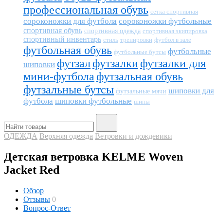
профессиональная обувь
сетка спортивная
сороконожки для футбола
сороконожки футбольные
спортивная обувь
спортивная одежда
спортивная экипировка
спортивный инвентарь
тренировки
футбол в зале
стиль
футбольная обувь
футбольные
футбольные бутсы
футзал
футзалки
футзалки для
шиповки
мини-футбола
футзальная обувь
футзальные бутсы
шиповки для
футзальные мячи
футбола
шиповки футбольные
шипы
ОДЕЖДА
Верхняя одежда
Ветровки и дождевики
Детская ветровка KELME Woven
Jacket Red
Обзор
Отзывы
0
Вопрос-Ответ