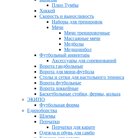
Плио Тумбы
Хоккей
Скорость и выносливость
Наборы для тренировок
Мячи
Мячи тренировочные
Массажные мячи
Медболы
Медицинбол
Футбольный инвентарь
Аксессуары для соревнований
Ворота гандбольные
Ворота для мини-футбола
Столы и сетки для настольного тенниса
Ворота футбольные
Ворота хоккейные
Баскетбольные стойки, фермы, кольца
ЭКИПО
Футбольная форма
Единоборства
Шлемы
Перчатки
Перчатки для карате
Одежда и обувь для самбо