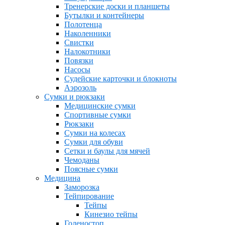
Тренерские доски и планшеты
Бутылки и контейнеры
Полотенца
Наколенники
Свистки
Налокотники
Повязки
Насосы
Судейские карточки и блокноты
Аэрозоль
Сумки и рюкзаки
Медицинские сумки
Спортивные сумки
Рюкзаки
Сумки на колесах
Сумки для обуви
Сетки и баулы для мячей
Чемоданы
Поясные сумки
Медицина
Заморозка
Тейпирование
Тейпы
Кинезио тейпы
Голеностоп