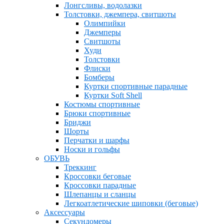
Лонгсливы, водолазки
Толстовки, джемпера, свитшоты
Олимпийки
Джемперы
Свитшоты
Худи
Толстовки
Флиски
Бомберы
Куртки спортивные парадные
Куртки Soft Shell
Костюмы спортивные
Брюки спортивные
Бриджи
Шорты
Перчатки и шарфы
Носки и гольфы
ОБУВЬ
Треккинг
Кроссовки беговые
Кроссовки парадные
Шлепанцы и сланцы
Легкоатлетические шиповки (беговые)
Аксессуары
Секундомеры