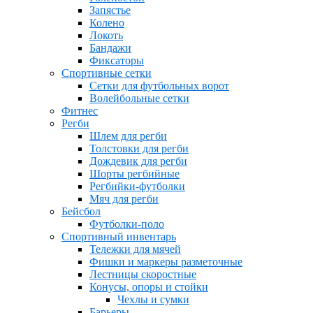
Запястье
Колено
Локоть
Бандажи
Фиксаторы
Спортивные сетки
Сетки для футбольных ворот
Волейбольные сетки
Фитнес
Регби
Шлем для регби
Толстовки для регби
Дождевик для регби
Шорты регбийные
Регбийки-футболки
Мяч для регби
Бейсбол
Футболки-поло
Спортивный инвентарь
Тележки для мячей
Фишки и маркеры разметочные
Лестницы скоростные
Конусы, опоры и стойки
Чехлы и сумки
Барьеры