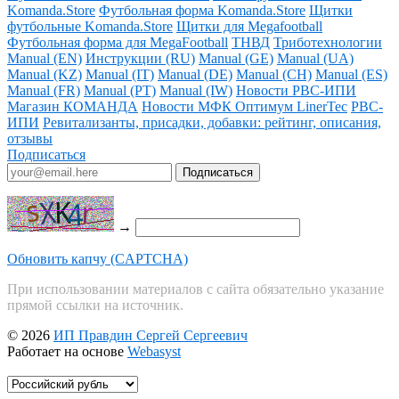
Komanda.Store
Футбольная форма Komanda.Store
Щитки
футбольные Komanda.Store
Щитки для Megafootball
Футбольная форма для MegaFootball
ТНВД
Триботехнологии
Manual (EN)
Инструкции (RU)
Manual (GE)
Manual (UA)
Manual (KZ)
Manual (IT)
Manual (DE)
Manual (CH)
Manual (ES)
Manual (FR)
Manual (PT)
Manual (IW)
Новости РВС-ИПИ
Магазин КОМАНДА
Новости МФК Оптимум LinerTec
РВС-
ИПИ
Ревитализанты, присадки, добавки: рейтинг, описания,
отзывы
Подписаться
→
Обновить капчу (CAPTCHA)
При использовании материалов с сайта обязательно указание
прямой ссылки на источник.
© 2026
ИП Правдин Сергей Сергеевич
Работает на основе
Webasyst