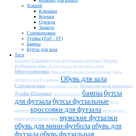
Кимоно для карате
Хоккей
Клюшки
Коньки
Одежда
Защита
Сороконожки
Турфы (Turf - TF)
Бампы
Бутсы для зала
Теги
5 размер
Детские
4 размер
Гетры футбольные мужские
футбольные мячи
Любительские футбольные мячи
Многошиповки
Мячи любительские баскетбольные
Мячи
Обувь для зала
любительские футзальные
Сороконожки
Тренировочный инвентарь
Спортивные сетки
бампы
бутсы
Турфы
Шиповки
активный отдых
для футзала
бутсы футзальные
кеды
кроссовки для футзала
комфорт
мини-футбол
мужские футзалки
мини-футбольные мячи
обувь для мини-футбола
обувь для
футзала
обувь футзальная