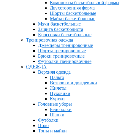
Комплекты баскетбольной формы
Двухсторонняя форма
Шорты баскетбольные
Майки баскетбольные
Мячи баскетбольные
Защита баскетболиста
Кроссовки баскетбольные
Тренировочная одежда
Джемперы тренировочные
Шорты тренировочные
Брюки тренировочные
Футболки тренировочные
ОДЕЖДА
Верхняя одежда
Пальто
Ветровки и дождевики
Жилеты
Пуховики
Куртки
Головные уборы
Бейсболки
Шапки
Футболки
Поло
Топы и майки