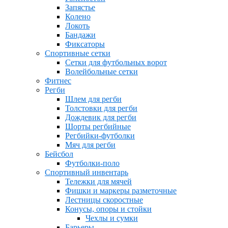
Запястье
Колено
Локоть
Бандажи
Фиксаторы
Спортивные сетки
Сетки для футбольных ворот
Волейбольные сетки
Фитнес
Регби
Шлем для регби
Толстовки для регби
Дождевик для регби
Шорты регбийные
Регбийки-футболки
Мяч для регби
Бейсбол
Футболки-поло
Спортивный инвентарь
Тележки для мячей
Фишки и маркеры разметочные
Лестницы скоростные
Конусы, опоры и стойки
Чехлы и сумки
Барьеры