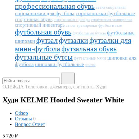
профессиональная обувь
сетка спортивная
сороконожки для футбола
сороконожки футбольные
спортивная обувь
спортивная одежда
спортивная экипировка
спортивный инвентарь
тренировки
футбол в зале
стиль
футбольная обувь
футбольные
футбольные бутсы
футзал
футзалки
футзалки для
шиповки
мини-футбола
футзальная обувь
футзальные бутсы
шиповки для
футзальные мячи
футбола
шиповки футбольные
шипы
ОДЕЖДА
Толстовки, джемпера, свитшоты
Худи
Худи KELME Hooded Sweater White
Обзор
Отзывы
0
Вопрос-Ответ
5 720
₽