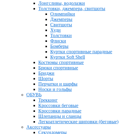
Лонгсливы, водолазки
Толстовки, джемпера, свитшоты
Олимпийки
Джемперы
Свитшоты
Худи
Толстовки
Флиски
Бомберы
Куртки спортивные парадные
Куртки Soft Shell
Костюмы спортивные
Брюки спортивные
Бриджи
Шорты
Перчатки и шарфы
Носки и гольфы
ОБУВЬ
Треккинг
Кроссовки беговые
Кроссовки парадные
Шлепанцы и сланцы
Легкоатлетические шиповки (беговые)
Аксессуары
Секундомеры