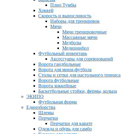
Плио Тумбы
Хоккей
Скорость и выносливость
Наборы для тренировок
Мячи
Мячи тренировочные
Массажные мячи
Медболы
Медицинбол
Футбольный инвентарь
Аксессуары для соревнований
Ворота гандбольные
Ворота для мини-футбола
Столы и сетки для настольного тенниса
Ворота футбольные
Ворота хоккейные
Баскетбольные стойки, фермы, кольца
ЭКИПО
Футбольная форма
Единоборства
Шлемы
Перчатки
Перчатки для карате
Одежда и обувь для самбо