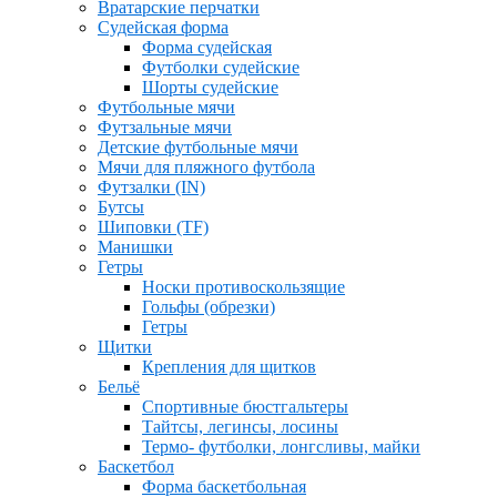
Вратарские перчатки
Судейская форма
Форма судейская
Футболки судейские
Шорты судейские
Футбольные мячи
Футзальные мячи
Детские футбольные мячи
Мячи для пляжного футбола
Футзалки (IN)
Бутсы
Шиповки (TF)
Манишки
Гетры
Носки противоскользящие
Гольфы (обрезки)
Гетры
Щитки
Крепления для щитков
Бельё
Спортивные бюстгальтеры
Тайтсы, легинсы, лосины
Термо- футболки, лонгсливы, майки
Баскетбол
Форма баскетбольная