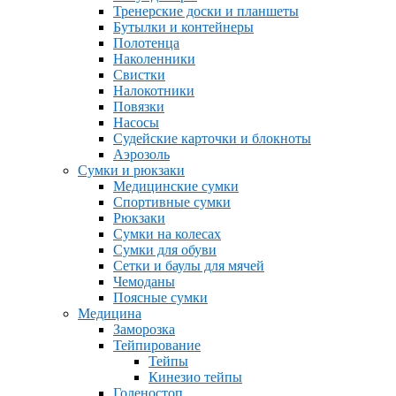
Тренерские доски и планшеты
Бутылки и контейнеры
Полотенца
Наколенники
Свистки
Налокотники
Повязки
Насосы
Судейские карточки и блокноты
Аэрозоль
Сумки и рюкзаки
Медицинские сумки
Спортивные сумки
Рюкзаки
Сумки на колесах
Сумки для обуви
Сетки и баулы для мячей
Чемоданы
Поясные сумки
Медицина
Заморозка
Тейпирование
Тейпы
Кинезио тейпы
Голеностоп