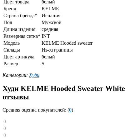
Цвет товара
белый
Бренд
KELME
Страна бренда*
Испания
Пол
Мужской
Длина изделия
средняя
Размерная сетка*
INT
Модель
KELME Hooded sweater
Склады
Из-за границы
Цвет артикула
белый
Размер
S
Категории:
Худи
Худи KELME Hooded Sweater White
отзывы
Средняя оценка покупателей: (
0
)
0
0
0