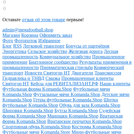
0
0
Оставьте
отзыв об этом товаре
первым!
admin@megafootball.shop
Магазин
Корзина
Оформить заказ
Фото
Фотопоток
Избранное
Блог
RSS
Легковой транспорт
Бонусы от партнёров
Энергетика
Сельское хозяйство
Железная дорога
Лесная
промышленность
Коммунальное хозяйство
Промышленное
применение
Биатлонное сообщество
Результаты применения в
промышленности
Пневматическая стрельба
Коммерческий
транспорт
Новости Святогор НТ
Двигатели
Трансмиссия
Гидравлика и ТНВД
Смазка
Промышленные клиенты
Святогор НТ
Кейсы для РЕВИТАЛИЗАНТ.РФ
Наши клиенты
Футбольная форма Komanda.Shop
Футбольные мячи
Komanda.Shop
Футзальные мячи Komanda.Shop
Детские мячи
Komanda.Shop
Гетры футбольные Komanda.Shop
Щитки
футбольные Komanda.Shop
Обувь для зала Komanda.Shop
Шиповки Komanda.Shop
Бутсы Komanda.Shop
Судейская
форма Komanda.Shop
Манишки Komanda.Shop
Вратарская
форма Komanda.Shop
Вратарские перчатки Komanda.Shop
Спортивная обувь Komanda.Shop
Костюмы Komanda.Shop
Футбольные мячи Komanda.Store
Мини-футбольные мячи