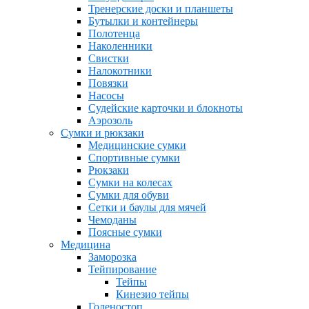
Тренерские доски и планшеты
Бутылки и контейнеры
Полотенца
Наколенники
Свистки
Налокотники
Повязки
Насосы
Судейские карточки и блокноты
Аэрозоль
Сумки и рюкзаки
Медицинские сумки
Спортивные сумки
Рюкзаки
Сумки на колесах
Сумки для обуви
Сетки и баулы для мячей
Чемоданы
Поясные сумки
Медицина
Заморозка
Тейпирование
Тейпы
Кинезио тейпы
Голеностоп