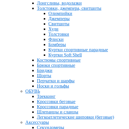
Лонгсливы, водолазки
Толстовки, джемпера, свитшоты
Олимпийки
Джемперы
Свитшоты
Худи
Толстовки
Флиски
Бомберы
Куртки спортивные парадные
Куртки Soft Shell
Костюмы спортивные
Брюки спортивные
Бриджи
Шорты
Перчатки и шарфы
Носки и гольфы
ОБУВЬ
Треккинг
Кроссовки беговые
Кроссовки парадные
Шлепанцы и сланцы
Легкоатлетические шиповки (беговые)
Аксессуары
Секундомеры