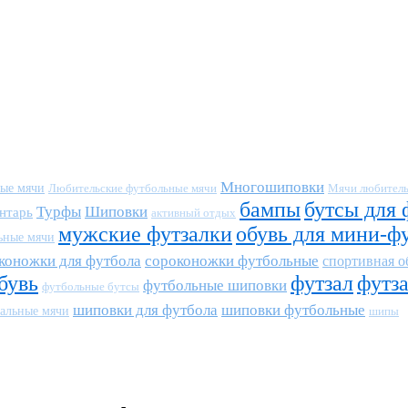
Многошиповки
ные мячи
Любительские футбольные мячи
Мячи любитель
бампы
бутсы для 
Турфы
Шиповки
нтарь
активный отдых
мужские футзалки
обувь для мини-ф
ьные мячи
коножки для футбола
сороконожки футбольные
спортивная о
бувь
футзал
футз
футбольные шиповки
футбольные бутсы
шиповки для футбола
шиповки футбольные
альные мячи
шипы