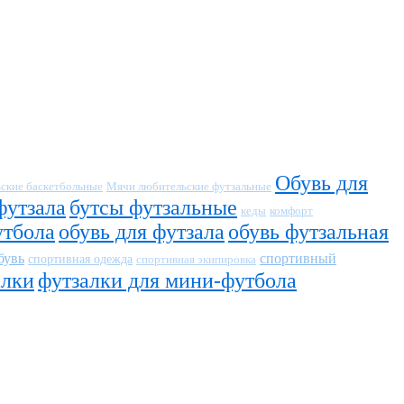
Обувь для
ские баскетбольные
Мячи любительские футзальные
футзала
бутсы футзальные
кеды
комфорт
утбола
обувь для футзала
обувь футзальная
бувь
спортивный
спортивная одежда
спортивная экипировка
алки
футзалки для мини-футбола