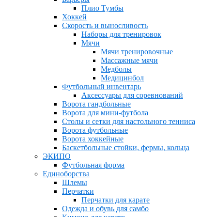
Плио Тумбы
Хоккей
Скорость и выносливость
Наборы для тренировок
Мячи
Мячи тренировочные
Массажные мячи
Медболы
Медицинбол
Футбольный инвентарь
Аксессуары для соревнований
Ворота гандбольные
Ворота для мини-футбола
Столы и сетки для настольного тенниса
Ворота футбольные
Ворота хоккейные
Баскетбольные стойки, фермы, кольца
ЭКИПО
Футбольная форма
Единоборства
Шлемы
Перчатки
Перчатки для карате
Одежда и обувь для самбо