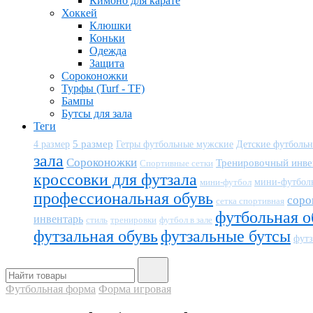
Кимоно для карате
Хоккей
Клюшки
Коньки
Одежда
Защита
Сороконожки
Турфы (Turf - TF)
Бампы
Бутсы для зала
Теги
5 размер
Детские футболь
4 размер
Гетры футбольные мужские
зала
Сороконожки
Тренировочный инве
Спортивные сетки
кроссовки для футзала
мини-футбол
мини-футбол
профессиональная обувь
соро
сетка спортивная
футбольная о
инвентарь
тренировки
футбол в зале
стиль
футзальная обувь
футзальные бутсы
футз
Футбольная форма
Форма игровая