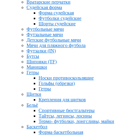
Вратарские перчатки
Судейская форма
Форма судейская
Футболки судейские
Шорты судейские
Футбольные мячи
Футзальные мячи
Детские футбольные мячи
Мячи для пляжного футбола
Футзалки (IN)
Бутсы
Шиповки (TF)
Манишки
Гетры
Носки противоскользящие
Гольфы (обрезки)
Гетры
Щитки
Крепления для щитков
Бельё
Спортивные бюстгальтеры
Тайтсы, легинсы, лосины
Термо- футболки, лонгсливы, майки
Баскетбол
Форма баскетбольная