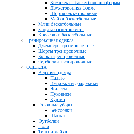
Комплекты баскетбольной формы
Двухсторонняя форма
Шорты баскетбольные
Майки баскетбольные
Мячи баскетбольные
Защита баскетболиста
Кроссовки баскетбольные
Тренировочная одежда
Джемперы тренировочные
Шорты тренировочные
Брюки тренировочные
Футболки тренировочные
ОДЕЖДА
Верхняя одежда
Пальто
Ветровки и дождевики
Жилеты
Пуховики
Куртки
Головные уборы
Бейсболки
Шапки
Футболки
Поло
Топы и майки