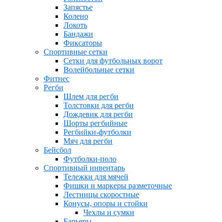
Запястье
Колено
Локоть
Бандажи
Фиксаторы
Спортивные сетки
Сетки для футбольных ворот
Волейбольные сетки
Фитнес
Регби
Шлем для регби
Толстовки для регби
Дождевик для регби
Шорты регбийные
Регбийки-футболки
Мяч для регби
Бейсбол
Футболки-поло
Спортивный инвентарь
Тележки для мячей
Фишки и маркеры разметочные
Лестницы скоростные
Конусы, опоры и стойки
Чехлы и сумки
Барьеры