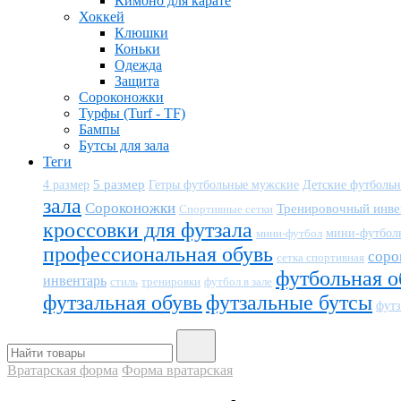
Кимоно для карате
Хоккей
Клюшки
Коньки
Одежда
Защита
Сороконожки
Турфы (Turf - TF)
Бампы
Бутсы для зала
Теги
5 размер
Детские футболь
4 размер
Гетры футбольные мужские
зала
Сороконожки
Тренировочный инве
Спортивные сетки
кроссовки для футзала
мини-футбол
мини-футбол
профессиональная обувь
соро
сетка спортивная
футбольная о
инвентарь
тренировки
футбол в зале
стиль
футзальная обувь
футзальные бутсы
футз
Вратарская форма
Форма вратарская