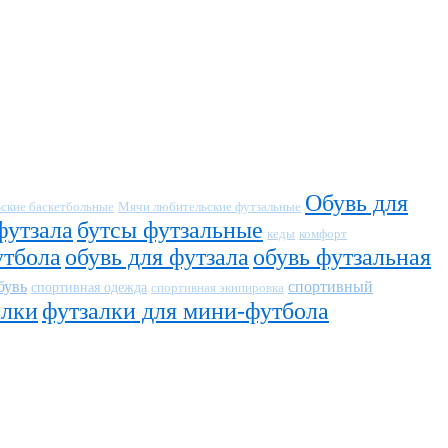
Обувь для
ские баскетбольные
Мячи любительские футзальные
футзала
бутсы футзальные
кеды
комфорт
утбола
обувь для футзала
обувь футзальная
бувь
спортивный
спортивная одежда
спортивная экипировка
алки
футзалки для мини-футбола