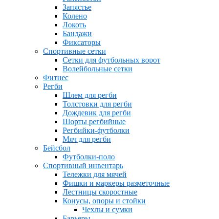
Запястье
Колено
Локоть
Бандажи
Фиксаторы
Спортивные сетки
Сетки для футбольных ворот
Волейбольные сетки
Фитнес
Регби
Шлем для регби
Толстовки для регби
Дождевик для регби
Шорты регбийные
Регбийки-футболки
Мяч для регби
Бейсбол
Футболки-поло
Спортивный инвентарь
Тележки для мячей
Фишки и маркеры разметочные
Лестницы скоростные
Конусы, опоры и стойки
Чехлы и сумки
Барьеры