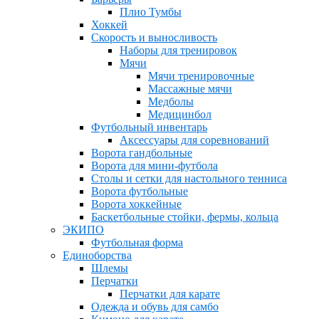
Плио Тумбы
Хоккей
Скорость и выносливость
Наборы для тренировок
Мячи
Мячи тренировочные
Массажные мячи
Медболы
Медицинбол
Футбольный инвентарь
Аксессуары для соревнований
Ворота гандбольные
Ворота для мини-футбола
Столы и сетки для настольного тенниса
Ворота футбольные
Ворота хоккейные
Баскетбольные стойки, фермы, кольца
ЭКИПО
Футбольная форма
Единоборства
Шлемы
Перчатки
Перчатки для карате
Одежда и обувь для самбо