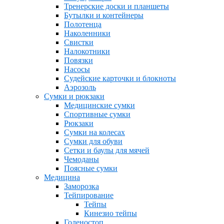
Тренерские доски и планшеты
Бутылки и контейнеры
Полотенца
Наколенники
Свистки
Налокотники
Повязки
Насосы
Судейские карточки и блокноты
Аэрозоль
Сумки и рюкзаки
Медицинские сумки
Спортивные сумки
Рюкзаки
Сумки на колесах
Сумки для обуви
Сетки и баулы для мячей
Чемоданы
Поясные сумки
Медицина
Заморозка
Тейпирование
Тейпы
Кинезио тейпы
Голеностоп