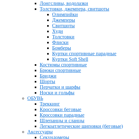
Лонгсливы, водолазки
Толстовки, джемпера, свитшоты
Олимпийки
Джемперы
Свитшоты
Худи
Толстовки
Флиски
Бомберы
Куртки спортивные парадные
Куртки Soft Shell
Костюмы спортивные
Брюки спортивные
Бриджи
Шорты
Перчатки и шарфы
Носки и гольфы
ОБУВЬ
Треккинг
Кроссовки беговые
Кроссовки парадные
Шлепанцы и сланцы
Легкоатлетические шиповки (беговые)
Аксессуары
Секундомеры