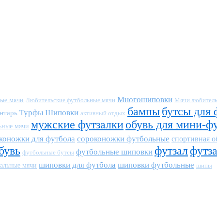
Многошиповки
ные мячи
Любительские футбольные мячи
Мячи любитель
бампы
бутсы для 
Турфы
Шиповки
нтарь
активный отдых
мужские футзалки
обувь для мини-ф
ьные мячи
коножки для футбола
сороконожки футбольные
спортивная о
бувь
футзал
футз
футбольные шиповки
футбольные бутсы
шиповки для футбола
шиповки футбольные
альные мячи
шипы