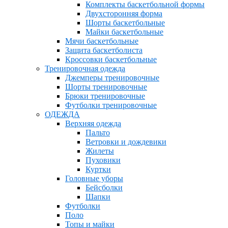
Комплекты баскетбольной формы
Двухсторонняя форма
Шорты баскетбольные
Майки баскетбольные
Мячи баскетбольные
Защита баскетболиста
Кроссовки баскетбольные
Тренировочная одежда
Джемперы тренировочные
Шорты тренировочные
Брюки тренировочные
Футболки тренировочные
ОДЕЖДА
Верхняя одежда
Пальто
Ветровки и дождевики
Жилеты
Пуховики
Куртки
Головные уборы
Бейсболки
Шапки
Футболки
Поло
Топы и майки