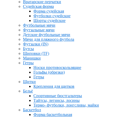
Вратарские перчатки
Судейская форма
Форма судейская
Футболки судейские
Шорты судейские
Футбольные мячи
Футзальные мячи
Детские футбольные мячи
Мячи для пляжного футбола
Футзалки (IN)
Бутсы
Шиповки (TF)
Манишки
Гетры
Носки противоскользящие
Гольфы (обрезки)
Гетры
Щитки
Крепления для щитков
Бельё
Спортивные бюстгальтеры
Тайтсы, легинсы, лосины
Термо- футболки, лонгсливы, майки
Баскетбол
Форма баскетбольная