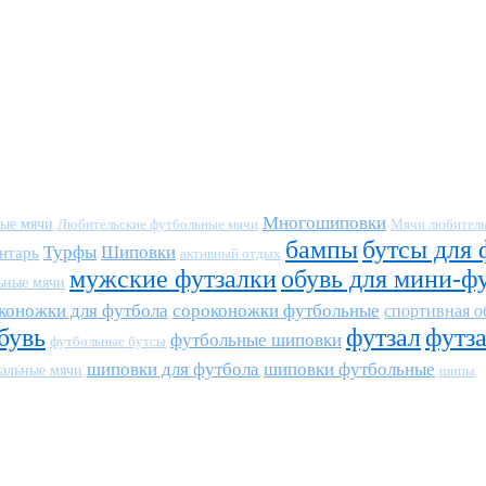
Многошиповки
ные мячи
Любительские футбольные мячи
Мячи любитель
бампы
бутсы для 
Турфы
Шиповки
нтарь
активный отдых
мужские футзалки
обувь для мини-ф
ьные мячи
коножки для футбола
сороконожки футбольные
спортивная о
бувь
футзал
футз
футбольные шиповки
футбольные бутсы
шиповки для футбола
шиповки футбольные
альные мячи
шипы