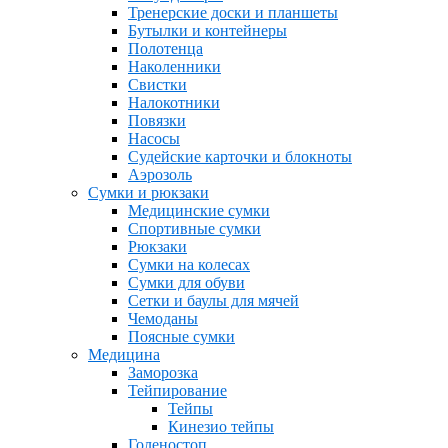
Тренерские доски и планшеты
Бутылки и контейнеры
Полотенца
Наколенники
Свистки
Налокотники
Повязки
Насосы
Судейские карточки и блокноты
Аэрозоль
Сумки и рюкзаки
Медицинские сумки
Спортивные сумки
Рюкзаки
Сумки на колесах
Сумки для обуви
Сетки и баулы для мячей
Чемоданы
Поясные сумки
Медицина
Заморозка
Тейпирование
Тейпы
Кинезио тейпы
Голеностоп