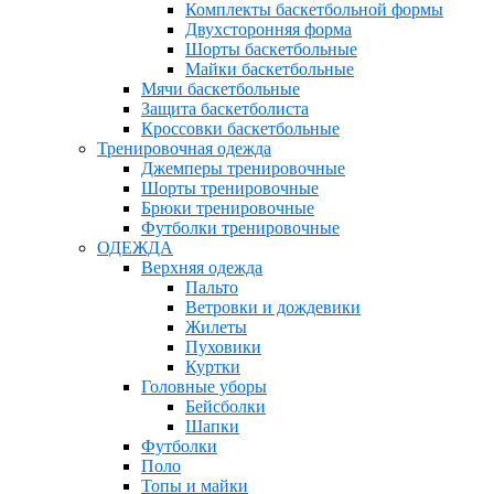
Комплекты баскетбольной формы
Двухсторонняя форма
Шорты баскетбольные
Майки баскетбольные
Мячи баскетбольные
Защита баскетболиста
Кроссовки баскетбольные
Тренировочная одежда
Джемперы тренировочные
Шорты тренировочные
Брюки тренировочные
Футболки тренировочные
ОДЕЖДА
Верхняя одежда
Пальто
Ветровки и дождевики
Жилеты
Пуховики
Куртки
Головные уборы
Бейсболки
Шапки
Футболки
Поло
Топы и майки