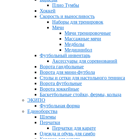
Плио Тумбы
Хоккей
Скорость и выносливость
Наборы для тренировок
Мячи
Мячи тренировочные
Массажные мячи
Медболы
Медицинбол
Футбольный инвентарь
Аксессуары для соревнований
Ворота гандбольные
Ворота для мини-футбола
Столы и сетки для настольного тенниса
Ворота футбольные
Ворота хоккейные
Баскетбольные стойки, фермы, кольца
ЭКИПО
Футбольная форма
Единоборства
Шлемы
Перчатки
Перчатки для карате
Одежда и обувь для самбо