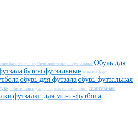
Обувь для
ские баскетбольные
Мячи любительские футзальные
футзала
бутсы футзальные
кеды
комфорт
утбола
обувь для футзала
обувь футзальная
бувь
спортивный
спортивная одежда
спортивная экипировка
алки
футзалки для мини-футбола