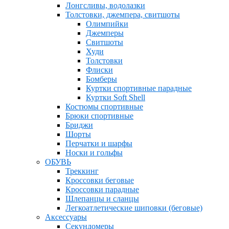
Лонгсливы, водолазки
Толстовки, джемпера, свитшоты
Олимпийки
Джемперы
Свитшоты
Худи
Толстовки
Флиски
Бомберы
Куртки спортивные парадные
Куртки Soft Shell
Костюмы спортивные
Брюки спортивные
Бриджи
Шорты
Перчатки и шарфы
Носки и гольфы
ОБУВЬ
Треккинг
Кроссовки беговые
Кроссовки парадные
Шлепанцы и сланцы
Легкоатлетические шиповки (беговые)
Аксессуары
Секундомеры