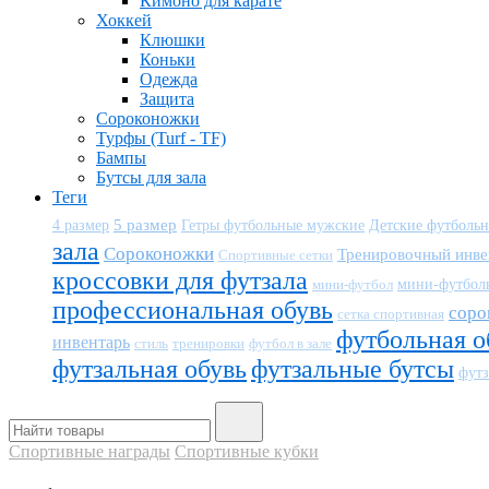
Кимоно для карате
Хоккей
Клюшки
Коньки
Одежда
Защита
Сороконожки
Турфы (Turf - TF)
Бампы
Бутсы для зала
Теги
5 размер
Детские футболь
4 размер
Гетры футбольные мужские
зала
Сороконожки
Тренировочный инве
Спортивные сетки
кроссовки для футзала
мини-футбол
мини-футбол
профессиональная обувь
соро
сетка спортивная
футбольная о
инвентарь
тренировки
футбол в зале
стиль
футзальная обувь
футзальные бутсы
футз
Спортивные награды
Спортивные кубки