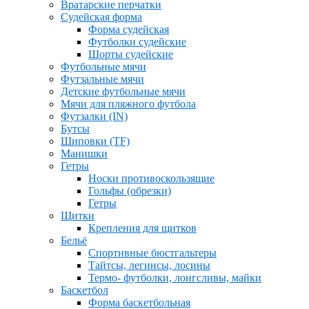
Вратарские перчатки
Судейская форма
Форма судейская
Футболки судейские
Шорты судейские
Футбольные мячи
Футзальные мячи
Детские футбольные мячи
Мячи для пляжного футбола
Футзалки (IN)
Бутсы
Шиповки (TF)
Манишки
Гетры
Носки противоскользящие
Гольфы (обрезки)
Гетры
Щитки
Крепления для щитков
Бельё
Спортивные бюстгальтеры
Тайтсы, легинсы, лосины
Термо- футболки, лонгсливы, майки
Баскетбол
Форма баскетбольная