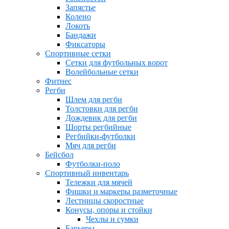
Запястье
Колено
Локоть
Бандажи
Фиксаторы
Спортивные сетки
Сетки для футбольных ворот
Волейбольные сетки
Фитнес
Регби
Шлем для регби
Толстовки для регби
Дождевик для регби
Шорты регбийные
Регбийки-футболки
Мяч для регби
Бейсбол
Футболки-поло
Спортивный инвентарь
Тележки для мячей
Фишки и маркеры разметочные
Лестницы скоростные
Конусы, опоры и стойки
Чехлы и сумки
Барьеры