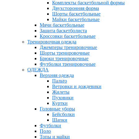
Комплекты баскетбольной формы
Двухсторонняя форма
Шорты баскетбольные
Майки баскетбольные
Мячи баскетбольные
Защита баскетболиста
Кроссовки баскетбольные
Тренировочная одежда
Джемперы тренировочные
Шорты тренировочные
Брюки тренировочные
Футболки тренировочные
ОДЕЖДА
Верхняя одежда
Пальто
Ветровки и дождевики
Жилеты
Пуховики
Куртки
Головные уборы
Бейсболки
Шапки
Футболки
Поло
Топы и майки