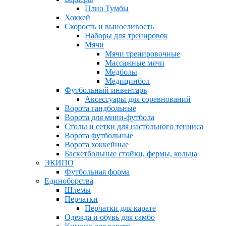
Плио Тумбы
Хоккей
Скорость и выносливость
Наборы для тренировок
Мячи
Мячи тренировочные
Массажные мячи
Медболы
Медицинбол
Футбольный инвентарь
Аксессуары для соревнований
Ворота гандбольные
Ворота для мини-футбола
Столы и сетки для настольного тенниса
Ворота футбольные
Ворота хоккейные
Баскетбольные стойки, фермы, кольца
ЭКИПО
Футбольная форма
Единоборства
Шлемы
Перчатки
Перчатки для карате
Одежда и обувь для самбо