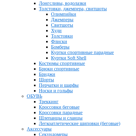
Лонгсливы, водолазки
Толстовки, джемпера, свитшоты
Олимпийки
Джемперы
Свитшоты
Худи
Толстовки
Флиски
Бомберы
Куртки спортивные парадные
Куртки Soft Shell
Костюмы спортивные
Брюки спортивные
Бриджи
Шорты
Перчатки и шарфы
Носки и гольфы
ОБУВЬ
Треккинг
Кроссовки беговые
Кроссовки парадные
Шлепанцы и сланцы
Легкоатлетические шиповки (беговые)
Аксессуары
Секундомеры