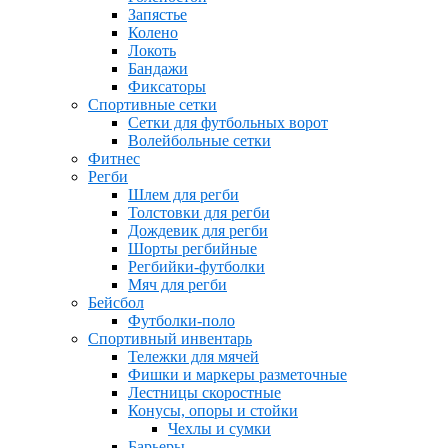
Запястье
Колено
Локоть
Бандажи
Фиксаторы
Спортивные сетки
Сетки для футбольных ворот
Волейбольные сетки
Фитнес
Регби
Шлем для регби
Толстовки для регби
Дождевик для регби
Шорты регбийные
Регбийки-футболки
Мяч для регби
Бейсбол
Футболки-поло
Спортивный инвентарь
Тележки для мячей
Фишки и маркеры разметочные
Лестницы скоростные
Конусы, опоры и стойки
Чехлы и сумки
Барьеры