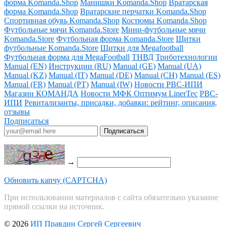
форма Komanda.Shop
Манишки Komanda.Shop
Вратарская
форма Komanda.Shop
Вратарские перчатки Komanda.Shop
Спортивная обувь Komanda.Shop
Костюмы Komanda.Shop
Футбольные мячи Komanda.Store
Мини-футбольные мячи
Komanda.Store
Футбольная форма Komanda.Store
Щитки
футбольные Komanda.Store
Щитки для Megafootball
Футбольная форма для MegaFootball
ТНВД
Триботехнологии
Manual (EN)
Инструкции (RU)
Manual (GE)
Manual (UA)
Manual (KZ)
Manual (IT)
Manual (DE)
Manual (CH)
Manual (ES)
Manual (FR)
Manual (PT)
Manual (IW)
Новости РВС-ИПИ
Магазин КОМАНДА
Новости МФК Оптимум LinerTec
РВС-
ИПИ
Ревитализанты, присадки, добавки: рейтинг, описания,
отзывы
Подписаться
→
Обновить капчу (CAPTCHA)
При использовании материалов с сайта обязательно указание
прямой ссылки на источник.
© 2026
ИП Правдин Сергей Сергеевич