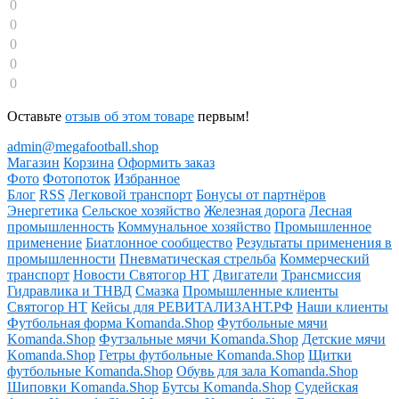
0
0
0
0
0
Оставьте
отзыв об этом товаре
первым!
admin@megafootball.shop
Магазин
Корзина
Оформить заказ
Фото
Фотопоток
Избранное
Блог
RSS
Легковой транспорт
Бонусы от партнёров
Энергетика
Сельское хозяйство
Железная дорога
Лесная
промышленность
Коммунальное хозяйство
Промышленное
применение
Биатлонное сообщество
Результаты применения в
промышленности
Пневматическая стрельба
Коммерческий
транспорт
Новости Святогор НТ
Двигатели
Трансмиссия
Гидравлика и ТНВД
Смазка
Промышленные клиенты
Святогор НТ
Кейсы для РЕВИТАЛИЗАНТ.РФ
Наши клиенты
Футбольная форма Komanda.Shop
Футбольные мячи
Komanda.Shop
Футзальные мячи Komanda.Shop
Детские мячи
Komanda.Shop
Гетры футбольные Komanda.Shop
Щитки
футбольные Komanda.Shop
Обувь для зала Komanda.Shop
Шиповки Komanda.Shop
Бутсы Komanda.Shop
Судейская