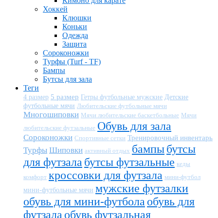
Кимоно для карате
Хоккей
Клюшки
Коньки
Одежда
Защита
Сороконожки
Турфы (Turf - TF)
Бампы
Бутсы для зала
Теги
5 размер
Детские
4 размер
Гетры футбольные мужские
футбольные мячи
Любительские футбольные мячи
Многошиповки
Мячи любительские баскетбольные
Мячи
Обувь для зала
любительские футзальные
Сороконожки
Тренировочный инвентарь
Спортивные сетки
бампы
бутсы
Турфы
Шиповки
активный отдых
для футзала
бутсы футзальные
кеды
кроссовки для футзала
комфорт
мини-футбол
мужские футзалки
мини-футбольные мячи
обувь для мини-футбола
обувь для
футзала
обувь футзальная