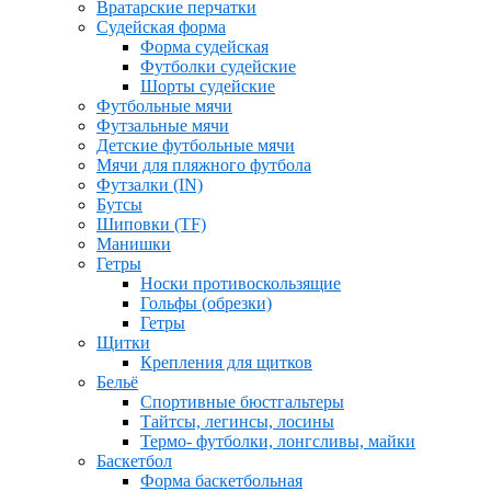
Вратарские перчатки
Судейская форма
Форма судейская
Футболки судейские
Шорты судейские
Футбольные мячи
Футзальные мячи
Детские футбольные мячи
Мячи для пляжного футбола
Футзалки (IN)
Бутсы
Шиповки (TF)
Манишки
Гетры
Носки противоскользящие
Гольфы (обрезки)
Гетры
Щитки
Крепления для щитков
Бельё
Спортивные бюстгальтеры
Тайтсы, легинсы, лосины
Термо- футболки, лонгсливы, майки
Баскетбол
Форма баскетбольная