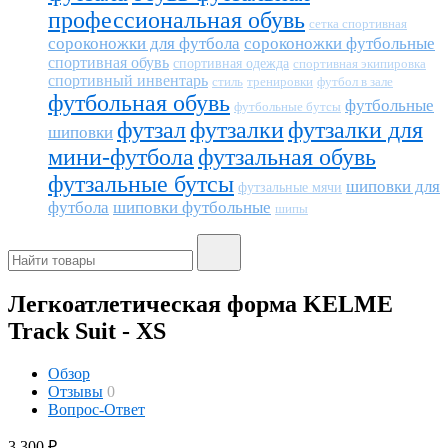
профессиональная обувь
сетка спортивная
сороконожки для футбола
сороконожки футбольные
спортивная обувь
спортивная одежда
спортивная экипировка
спортивный инвентарь
тренировки
футбол в зале
стиль
футбольная обувь
футбольные
футбольные бутсы
футзал
футзалки
футзалки для
шиповки
мини-футбола
футзальная обувь
футзальные бутсы
шиповки для
футзальные мячи
футбола
шиповки футбольные
шипы
Легкоатлетическая форма KELME
Track Suit - XS
Обзор
Отзывы
0
Вопрос-Ответ
3 300
₽