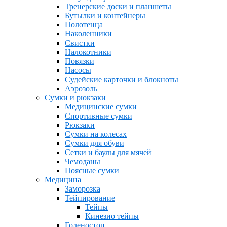
Тренерские доски и планшеты
Бутылки и контейнеры
Полотенца
Наколенники
Свистки
Налокотники
Повязки
Насосы
Судейские карточки и блокноты
Аэрозоль
Сумки и рюкзаки
Медицинские сумки
Спортивные сумки
Рюкзаки
Сумки на колесах
Сумки для обуви
Сетки и баулы для мячей
Чемоданы
Поясные сумки
Медицина
Заморозка
Тейпирование
Тейпы
Кинезио тейпы
Голеностоп