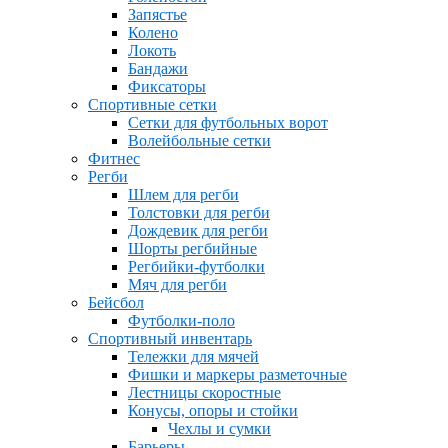
Запястье
Колено
Локоть
Бандажи
Фиксаторы
Спортивные сетки
Сетки для футбольных ворот
Волейбольные сетки
Фитнес
Регби
Шлем для регби
Толстовки для регби
Дождевик для регби
Шорты регбийные
Регбийки-футболки
Мяч для регби
Бейсбол
Футболки-поло
Спортивный инвентарь
Тележки для мячей
Фишки и маркеры разметочные
Лестницы скоростные
Конусы, опоры и стойки
Чехлы и сумки
Барьеры