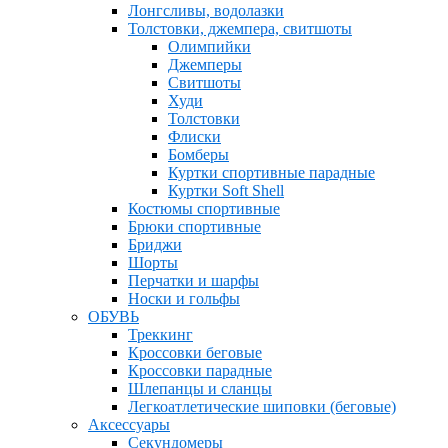
Лонгсливы, водолазки
Толстовки, джемпера, свитшоты
Олимпийки
Джемперы
Свитшоты
Худи
Толстовки
Флиски
Бомберы
Куртки спортивные парадные
Куртки Soft Shell
Костюмы спортивные
Брюки спортивные
Бриджи
Шорты
Перчатки и шарфы
Носки и гольфы
ОБУВЬ
Треккинг
Кроссовки беговые
Кроссовки парадные
Шлепанцы и сланцы
Легкоатлетические шиповки (беговые)
Аксессуары
Секундомеры