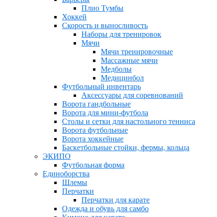
Плио Тумбы
Хоккей
Скорость и выносливость
Наборы для тренировок
Мячи
Мячи тренировочные
Массажные мячи
Медболы
Медицинбол
Футбольный инвентарь
Аксессуары для соревнований
Ворота гандбольные
Ворота для мини-футбола
Столы и сетки для настольного тенниса
Ворота футбольные
Ворота хоккейные
Баскетбольные стойки, фермы, кольца
ЭКИПО
Футбольная форма
Единоборства
Шлемы
Перчатки
Перчатки для карате
Одежда и обувь для самбо