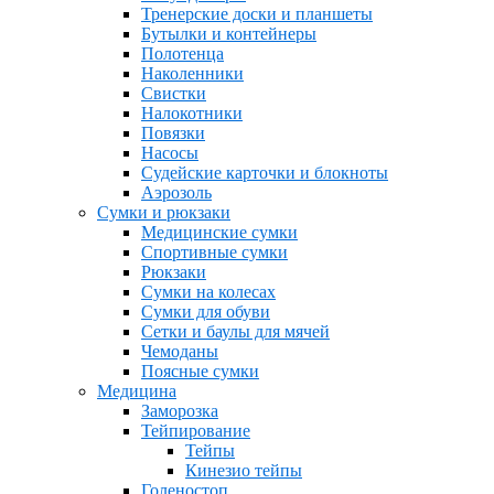
Тренерские доски и планшеты
Бутылки и контейнеры
Полотенца
Наколенники
Свистки
Налокотники
Повязки
Насосы
Судейские карточки и блокноты
Аэрозоль
Сумки и рюкзаки
Медицинские сумки
Спортивные сумки
Рюкзаки
Сумки на колесах
Сумки для обуви
Сетки и баулы для мячей
Чемоданы
Поясные сумки
Медицина
Заморозка
Тейпирование
Тейпы
Кинезио тейпы
Голеностоп