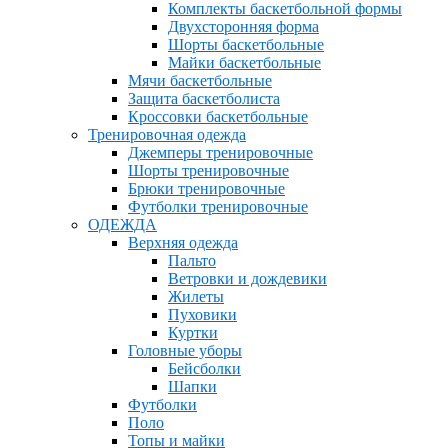
Комплекты баскетбольной формы
Двухсторонняя форма
Шорты баскетбольные
Майки баскетбольные
Мячи баскетбольные
Защита баскетболиста
Кроссовки баскетбольные
Тренировочная одежда
Джемперы тренировочные
Шорты тренировочные
Брюки тренировочные
Футболки тренировочные
ОДЕЖДА
Верхняя одежда
Пальто
Ветровки и дождевики
Жилеты
Пуховики
Куртки
Головные уборы
Бейсболки
Шапки
Футболки
Поло
Топы и майки