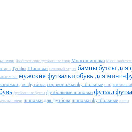
Многошиповки
ные мячи
Любительские футбольные мячи
Мячи любитель
бампы
бутсы для 
Турфы
Шиповки
нтарь
активный отдых
мужские футзалки
обувь для мини-ф
ьные мячи
коножки для футбола
сороконожки футбольные
спортивная о
бувь
футзал
футз
футбольные шиповки
футбольные бутсы
шиповки для футбола
шиповки футбольные
альные мячи
шипы