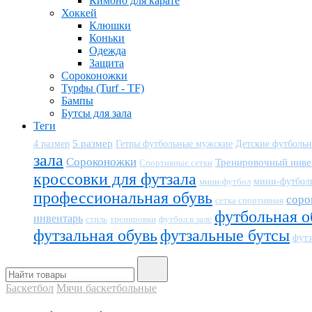
Кимоно для карате
Хоккей
Клюшки
Коньки
Одежда
Защита
Сороконожки
Турфы (Turf - TF)
Бампы
Бутсы для зала
Теги
5 размер
Детские футболь
4 размер
Гетры футбольные мужские
зала
Сороконожки
Тренировочный инве
Спортивные сетки
кроссовки для футзала
мини-футбол
мини-футбол
профессиональная обувь
соро
сетка спортивная
футбольная о
инвентарь
тренировки
футбол в зале
стиль
футзальная обувь
футзальные бутсы
футз
Баскетбол
Мячи баскетбольные