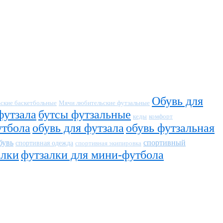
Обувь для
ские баскетбольные
Мячи любительские футзальные
футзала
бутсы футзальные
кеды
комфорт
утбола
обувь для футзала
обувь футзальная
бувь
спортивный
спортивная одежда
спортивная экипировка
алки
футзалки для мини-футбола