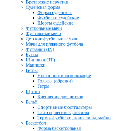
Вратарские перчатки
Судейская форма
Форма судейская
Футболки судейские
Шорты судейские
Футбольные мячи
Футзальные мячи
Детские футбольные мячи
Мячи для пляжного футбола
Футзалки (IN)
Бутсы
Шиповки (TF)
Манишки
Гетры
Носки противоскользящие
Гольфы (обрезки)
Гетры
Щитки
Крепления для щитков
Бельё
Спортивные бюстгальтеры
Тайтсы, легинсы, лосины
Термо- футболки, лонгсливы, майки
Баскетбол
Форма баскетбольная