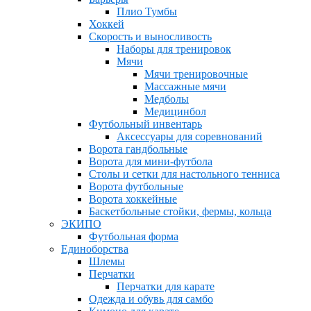
Плио Тумбы
Хоккей
Скорость и выносливость
Наборы для тренировок
Мячи
Мячи тренировочные
Массажные мячи
Медболы
Медицинбол
Футбольный инвентарь
Аксессуары для соревнований
Ворота гандбольные
Ворота для мини-футбола
Столы и сетки для настольного тенниса
Ворота футбольные
Ворота хоккейные
Баскетбольные стойки, фермы, кольца
ЭКИПО
Футбольная форма
Единоборства
Шлемы
Перчатки
Перчатки для карате
Одежда и обувь для самбо