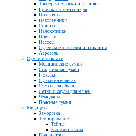
Тренерские доски и планшеты
Бутылки и контейнеры
Полотенца
Наколенники
Свистки
Налокотники
Повязки
Насосы
Судейские карточки и блокноты
Аэрозоль
Сумки и рюкзаки
Медицинские сумки
Спортивные сумки
Рюкзаки
Сумки на колесах
Сумки для обуви
Сетки и баулы для мячей
Чемоданы
Поясные сумки
Медицина
Заморозка
Тейпирование
Тейпы
Кинезио тейпы
Голеностоп