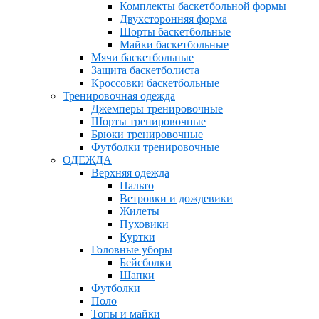
Комплекты баскетбольной формы
Двухсторонняя форма
Шорты баскетбольные
Майки баскетбольные
Мячи баскетбольные
Защита баскетболиста
Кроссовки баскетбольные
Тренировочная одежда
Джемперы тренировочные
Шорты тренировочные
Брюки тренировочные
Футболки тренировочные
ОДЕЖДА
Верхняя одежда
Пальто
Ветровки и дождевики
Жилеты
Пуховики
Куртки
Головные уборы
Бейсболки
Шапки
Футболки
Поло
Топы и майки