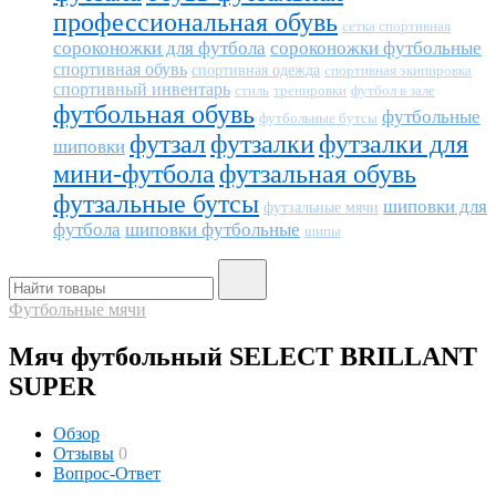
профессиональная обувь
сетка спортивная
сороконожки для футбола
сороконожки футбольные
спортивная обувь
спортивная одежда
спортивная экипировка
спортивный инвентарь
тренировки
футбол в зале
стиль
футбольная обувь
футбольные
футбольные бутсы
футзал
футзалки
футзалки для
шиповки
мини-футбола
футзальная обувь
футзальные бутсы
шиповки для
футзальные мячи
футбола
шиповки футбольные
шипы
Футбольные мячи
Мяч футбольный SELECT BRILLANT
SUPER
Обзор
Отзывы
0
Вопрос-Ответ