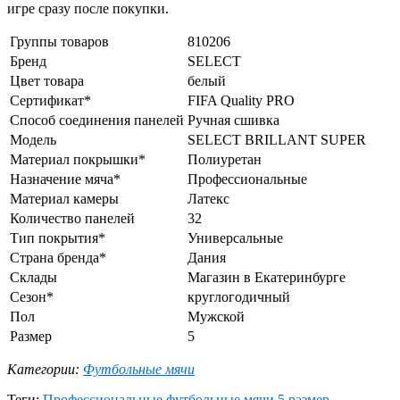
игре сразу после покупки.
Группы товаров
810206
Бренд
SELECT
Цвет товара
белый
Сертификат*
FIFA Quality PRO
Способ соединения панелей
Ручная сшивка
Модель
SELECT BRILLANT SUPER
Материал покрышки*
Полиуретан
Назначение мяча*
Профессиональные
Материал камеры
Латекс
Количество панелей
32
Тип покрытия*
Универсальные
Страна бренда*
Дания
Склады
Магазин в Екатеринбурге
Сезон*
круглогодичный
Пол
Мужской
Размер
5
Категории:
Футбольные мячи
Теги:
Профессиональные футбольные мячи
5 размер