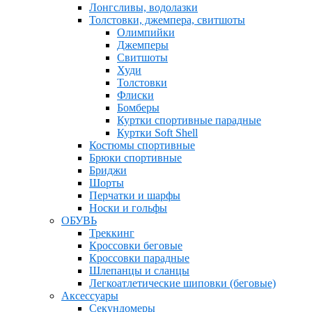
Лонгсливы, водолазки
Толстовки, джемпера, свитшоты
Олимпийки
Джемперы
Свитшоты
Худи
Толстовки
Флиски
Бомберы
Куртки спортивные парадные
Куртки Soft Shell
Костюмы спортивные
Брюки спортивные
Бриджи
Шорты
Перчатки и шарфы
Носки и гольфы
ОБУВЬ
Треккинг
Кроссовки беговые
Кроссовки парадные
Шлепанцы и сланцы
Легкоатлетические шиповки (беговые)
Аксессуары
Секундомеры