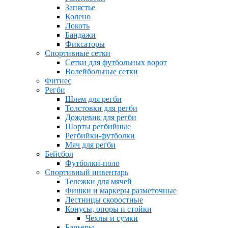
Запястье
Колено
Локоть
Бандажи
Фиксаторы
Спортивные сетки
Сетки для футбольных ворот
Волейбольные сетки
Фитнес
Регби
Шлем для регби
Толстовки для регби
Дождевик для регби
Шорты регбийные
Регбийки-футболки
Мяч для регби
Бейсбол
Футболки-поло
Спортивный инвентарь
Тележки для мячей
Фишки и маркеры разметочные
Лестницы скоростные
Конусы, опоры и стойки
Чехлы и сумки
Барьеры