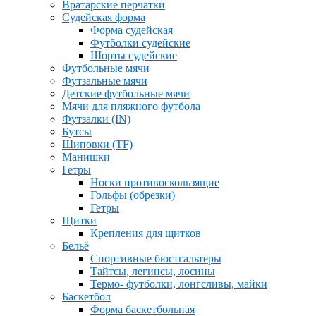
Вратарские перчатки
Судейская форма
Форма судейская
Футболки судейские
Шорты судейские
Футбольные мячи
Футзальные мячи
Детские футбольные мячи
Мячи для пляжного футбола
Футзалки (IN)
Бутсы
Шиповки (TF)
Манишки
Гетры
Носки противоскользящие
Гольфы (обрезки)
Гетры
Щитки
Крепления для щитков
Бельё
Спортивные бюстгальтеры
Тайтсы, легинсы, лосины
Термо- футболки, лонгсливы, майки
Баскетбол
Форма баскетбольная