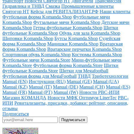
транспорт
Новости Святогор НТ
Двигатели
Трансмиссия
Гидравлика и ТНВД
Смазка
Промышленные клиенты
Святогор НТ
Кейсы для РЕВИТАЛИЗАНТ.РФ
Наши клиенты
Футбольная форма Komanda.Shop
Футбольные мячи
Komanda.Shop
Футзальные мячи Komanda.Shop
Детские мячи
Komanda.Shop
Гетры футбольные Komanda.Shop
Щитки
футбольные Komanda.Shop
Обувь для зала Komanda.Shop
Шиповки Komanda.Shop
Бутсы Komanda.Shop
Судейская
форма Komanda.Shop
Манишки Komanda.Shop
Вратарская
форма Komanda.Shop
Вратарские перчатки Komanda.Shop
Спортивная обувь Komanda.Shop
Костюмы Komanda.Shop
Футбольные мячи Komanda.Store
Мини-футбольные мячи
Komanda.Store
Футбольная форма Komanda.Store
Щитки
футбольные Komanda.Store
Щитки для Megafootball
Футбольная форма для MegaFootball
ТНВД
Триботехнологии
Manual (EN)
Инструкции (RU)
Manual (GE)
Manual (UA)
Manual (KZ)
Manual (IT)
Manual (DE)
Manual (CH)
Manual (ES)
Manual (FR)
Manual (PT)
Manual (IW)
Новости РВС-ИПИ
Магазин КОМАНДА
Новости МФК Оптимум LinerTec
РВС-
ИПИ
Ревитализанты, присадки, добавки: рейтинг, описания,
отзывы
Подписаться