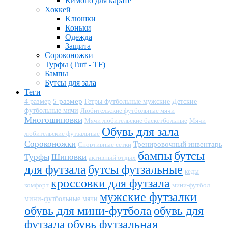
Кимоно для карате
Хоккей
Клюшки
Коньки
Одежда
Защита
Сороконожки
Турфы (Turf - TF)
Бампы
Бутсы для зала
Теги
5 размер
Детские
4 размер
Гетры футбольные мужские
футбольные мячи
Любительские футбольные мячи
Многошиповки
Мячи любительские баскетбольные
Мячи
Обувь для зала
любительские футзальные
Сороконожки
Тренировочный инвентарь
Спортивные сетки
бампы
бутсы
Турфы
Шиповки
активный отдых
для футзала
бутсы футзальные
кеды
кроссовки для футзала
комфорт
мини-футбол
мужские футзалки
мини-футбольные мячи
обувь для мини-футбола
обувь для
футзала
обувь футзальная