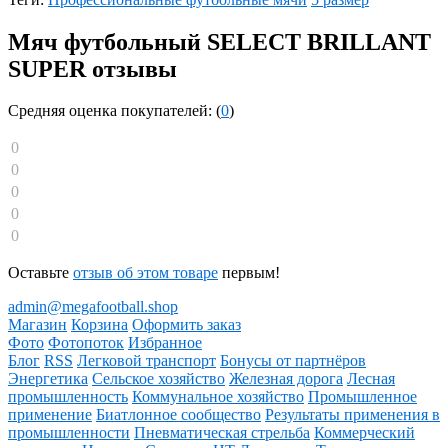
Мяч футбольный SELECT BRILLANT
SUPER отзывы
Средняя оценка покупателей: (
0
)
0
0
0
0
0
Оставьте
отзыв об этом товаре
первым!
admin@megafootball.shop
Магазин
Корзина
Оформить заказ
Фото
Фотопоток
Избранное
Блог
RSS
Легковой транспорт
Бонусы от партнёров
Энергетика
Сельское хозяйство
Железная дорога
Лесная
промышленность
Коммунальное хозяйство
Промышленное
применение
Биатлонное сообщество
Результаты применения в
промышленности
Пневматическая стрельба
Коммерческий