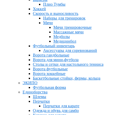
Плио Тумбы
Хоккей
Скорость и выносливость
Наборы для тренировок
Мячи
Мячи тренировочные
Массажные мячи
Медболы
Медицинбол
Футбольный инвентарь
Аксессуары для соревнований
Ворота гандбольные
Ворота для мини-футбола
Столы и сетки для настольного тенниса
Ворота футбольные
Ворота хоккейные
Баскетбольные стойки, фермы, кольца
ЭКИПО
Футбольная форма
Единоборства
Шлемы
Перчатки
Перчатки для карате
Одежда и обувь для самбо