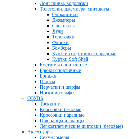
Лонгсливы, водолазки
Толстовки, джемпера, свитшоты
Олимпийки
Джемперы
Свитшоты
Худи
Толстовки
Флиски
Бомберы
Куртки спортивные парадные
Куртки Soft Shell
Костюмы спортивные
Брюки спортивные
Бриджи
Шорты
Перчатки и шарфы
Носки и гольфы
ОБУВЬ
Треккинг
Кроссовки беговые
Кроссовки парадные
Шлепанцы и сланцы
Легкоатлетические шиповки (беговые)
Аксессуары
Секундомеры