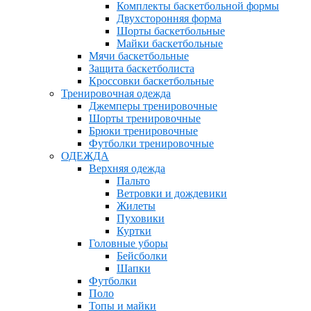
Комплекты баскетбольной формы
Двухсторонняя форма
Шорты баскетбольные
Майки баскетбольные
Мячи баскетбольные
Защита баскетболиста
Кроссовки баскетбольные
Тренировочная одежда
Джемперы тренировочные
Шорты тренировочные
Брюки тренировочные
Футболки тренировочные
ОДЕЖДА
Верхняя одежда
Пальто
Ветровки и дождевики
Жилеты
Пуховики
Куртки
Головные уборы
Бейсболки
Шапки
Футболки
Поло
Топы и майки