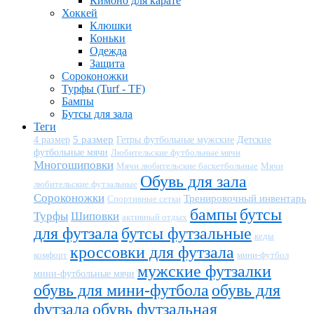
Кимоно для карате
Хоккей
Клюшки
Коньки
Одежда
Защита
Сороконожки
Турфы (Turf - TF)
Бампы
Бутсы для зала
Теги
5 размер
Детские
4 размер
Гетры футбольные мужские
футбольные мячи
Любительские футбольные мячи
Многошиповки
Мячи любительские баскетбольные
Мячи
Обувь для зала
любительские футзальные
Сороконожки
Тренировочный инвентарь
Спортивные сетки
бампы
бутсы
Турфы
Шиповки
активный отдых
для футзала
бутсы футзальные
кеды
кроссовки для футзала
комфорт
мини-футбол
мужские футзалки
мини-футбольные мячи
обувь для мини-футбола
обувь для
футзала
обувь футзальная