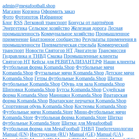
admin@megafootball.shop
Магазин
Корзина
Оформить заказ
Фото
Фотопоток
Избранное
Блог
RSS
Легковой транспорт
Бонусы от партнёров
Энергетика
Сельское хозяйство
Железная дорога
Лесная
промышленность
Коммунальное хозяйство
Промышленное
применение
Биатлонное сообщество
Результаты применения в
промышленности
Пневматическая стрельба
Коммерческий
транспорт
Новости Святогор НТ
Двигатели
Трансмиссия
Гидравлика и ТНВД
Смазка
Промышленные клиенты
Святогор НТ
Кейсы для РЕВИТАЛИЗАНТ.РФ
Наши клиенты
Футбольная форма Komanda.Shop
Футбольные мячи
Komanda.Shop
Футзальные мячи Komanda.Shop
Детские мячи
Komanda.Shop
Гетры футбольные Komanda.Shop
Щитки
футбольные Komanda.Shop
Обувь для зала Komanda.Shop
Шиповки Komanda.Shop
Бутсы Komanda.Shop
Судейская
форма Komanda.Shop
Манишки Komanda.Shop
Вратарская
форма Komanda.Shop
Вратарские перчатки Komanda.Shop
Спортивная обувь Komanda.Shop
Костюмы Komanda.Shop
Футбольные мячи Komanda.Store
Мини-футбольные мячи
Komanda.Store
Футбольная форма Komanda.Store
Щитки
футбольные Komanda.Store
Щитки для Megafootball
Футбольная форма для MegaFootball
ТНВД
Триботехнологии
Manual (EN)
Инструкции (RU)
Manual (GE)
Manual (UA)