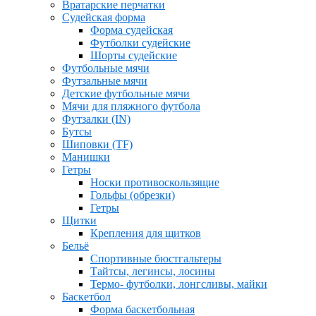
Вратарские перчатки
Судейская форма
Форма судейская
Футболки судейские
Шорты судейские
Футбольные мячи
Футзальные мячи
Детские футбольные мячи
Мячи для пляжного футбола
Футзалки (IN)
Бутсы
Шиповки (TF)
Манишки
Гетры
Носки противоскользящие
Гольфы (обрезки)
Гетры
Щитки
Крепления для щитков
Бельё
Спортивные бюстгальтеры
Тайтсы, легинсы, лосины
Термо- футболки, лонгсливы, майки
Баскетбол
Форма баскетбольная