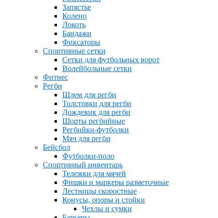
Запястье
Колено
Локоть
Бандажи
Фиксаторы
Спортивные сетки
Сетки для футбольных ворот
Волейбольные сетки
Фитнес
Регби
Шлем для регби
Толстовки для регби
Дождевик для регби
Шорты регбийные
Регбийки-футболки
Мяч для регби
Бейсбол
Футболки-поло
Спортивный инвентарь
Тележки для мячей
Фишки и маркеры разметочные
Лестницы скоростные
Конусы, опоры и стойки
Чехлы и сумки
Барьеры