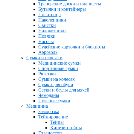
Тренерские доски и планшеты
Бутылки и контейнеры
Полотенца
Наколенники
Свистки
Налокотники
Повязки
Насосы
Судейские карточки и блокноты
Аэрозоль
Сумки и рюкзаки
Медицинские сумки
Спортивные сумки
Рюкзаки
Сумки на колесах
Сумки для обуви
Сетки и баулы для мячей
Чемоданы
Поясные сумки
Медицина
Заморозка
Тейпирование
Тейпы
Кинезио тейпы
Голеностоп