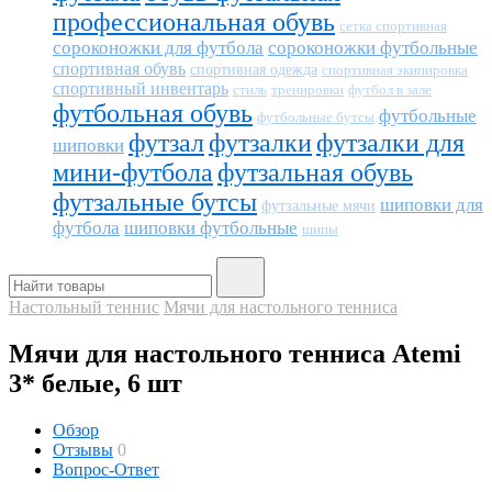
профессиональная обувь
сетка спортивная
сороконожки для футбола
сороконожки футбольные
спортивная обувь
спортивная одежда
спортивная экипировка
спортивный инвентарь
тренировки
футбол в зале
стиль
футбольная обувь
футбольные
футбольные бутсы
футзал
футзалки
футзалки для
шиповки
мини-футбола
футзальная обувь
футзальные бутсы
шиповки для
футзальные мячи
футбола
шиповки футбольные
шипы
Настольный теннис
Мячи для настольного тенниса
Мячи для настольного тенниса Atemi
3* белые, 6 шт
Обзор
Отзывы
0
Вопрос-Ответ