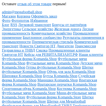
Оставьте
отзыв об этом товаре
первым!
admin@megafootball.shop
Магазин
Корзина
Оформить заказ
Фото
Фотопоток
Избранное
Блог
RSS
Легковой транспорт
Бонусы от партнёров
Энергетика
Сельское хозяйство
Железная дорога
Лесная
промышленность
Коммунальное хозяйство
Промышленное
применение
Биатлонное сообщество
Результаты применения в
промышленности
Пневматическая стрельба
Коммерческий
транспорт
Новости Святогор НТ
Двигатели
Трансмиссия
Гидравлика и ТНВД
Смазка
Промышленные клиенты
Святогор НТ
Кейсы для РЕВИТАЛИЗАНТ.РФ
Наши клиенты
Футбольная форма Komanda.Shop
Футбольные мячи
Komanda.Shop
Футзальные мячи Komanda.Shop
Детские мячи
Komanda.Shop
Гетры футбольные Komanda.Shop
Щитки
футбольные Komanda.Shop
Обувь для зала Komanda.Shop
Шиповки Komanda.Shop
Бутсы Komanda.Shop
Судейская
форма Komanda.Shop
Манишки Komanda.Shop
Вратарская
форма Komanda.Shop
Вратарские перчатки Komanda.Shop
Спортивная обувь Komanda.Shop
Костюмы Komanda.Shop
Футбольные мячи Komanda.Store
Мини-футбольные мячи
Komanda.Store
Футбольная форма Komanda.Store
Щитки
футбольные Komanda.Store
Щитки для Megafootball
Футбольная форма для MegaFootball
ТНВД
Триботехнологии