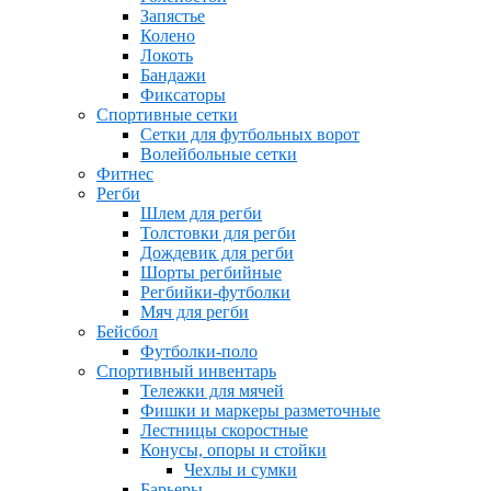
Запястье
Колено
Локоть
Бандажи
Фиксаторы
Спортивные сетки
Сетки для футбольных ворот
Волейбольные сетки
Фитнес
Регби
Шлем для регби
Толстовки для регби
Дождевик для регби
Шорты регбийные
Регбийки-футболки
Мяч для регби
Бейсбол
Футболки-поло
Спортивный инвентарь
Тележки для мячей
Фишки и маркеры разметочные
Лестницы скоростные
Конусы, опоры и стойки
Чехлы и сумки
Барьеры