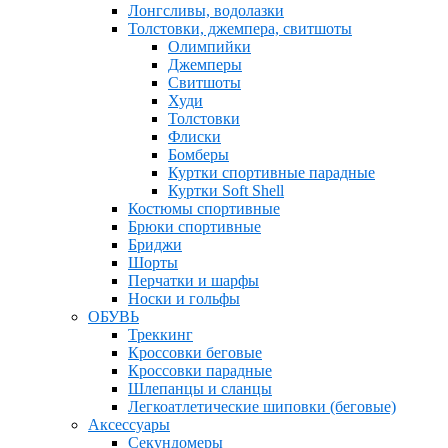
Лонгсливы, водолазки
Толстовки, джемпера, свитшоты
Олимпийки
Джемперы
Свитшоты
Худи
Толстовки
Флиски
Бомберы
Куртки спортивные парадные
Куртки Soft Shell
Костюмы спортивные
Брюки спортивные
Бриджи
Шорты
Перчатки и шарфы
Носки и гольфы
ОБУВЬ
Треккинг
Кроссовки беговые
Кроссовки парадные
Шлепанцы и сланцы
Легкоатлетические шиповки (беговые)
Аксессуары
Секундомеры