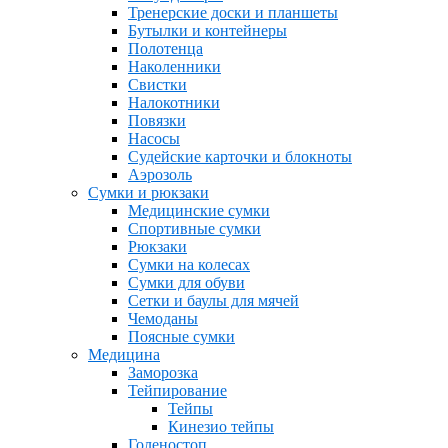
Тренерские доски и планшеты
Бутылки и контейнеры
Полотенца
Наколенники
Свистки
Налокотники
Повязки
Насосы
Судейские карточки и блокноты
Аэрозоль
Сумки и рюкзаки
Медицинские сумки
Спортивные сумки
Рюкзаки
Сумки на колесах
Сумки для обуви
Сетки и баулы для мячей
Чемоданы
Поясные сумки
Медицина
Заморозка
Тейпирование
Тейпы
Кинезио тейпы
Голеностоп