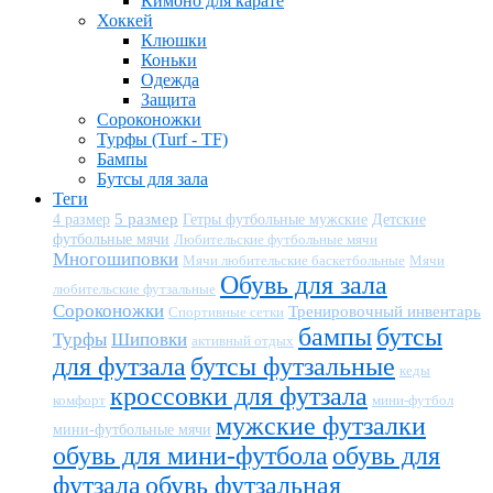
Кимоно для карате
Хоккей
Клюшки
Коньки
Одежда
Защита
Сороконожки
Турфы (Turf - TF)
Бампы
Бутсы для зала
Теги
5 размер
Детские
4 размер
Гетры футбольные мужские
футбольные мячи
Любительские футбольные мячи
Многошиповки
Мячи любительские баскетбольные
Мячи
Обувь для зала
любительские футзальные
Сороконожки
Тренировочный инвентарь
Спортивные сетки
бампы
бутсы
Турфы
Шиповки
активный отдых
для футзала
бутсы футзальные
кеды
кроссовки для футзала
комфорт
мини-футбол
мужские футзалки
мини-футбольные мячи
обувь для мини-футбола
обувь для
футзала
обувь футзальная