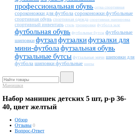
профессиональная обувь
сетка спортивная
сороконожки для футбола
сороконожки футбольные
спортивная обувь
спортивная одежда
спортивная экипировка
спортивный инвентарь
тренировки
футбол в зале
стиль
футбольная обувь
футбольные
футбольные бутсы
футзал
футзалки
футзалки для
шиповки
мини-футбола
футзальная обувь
футзальные бутсы
шиповки для
футзальные мячи
футбола
шиповки футбольные
шипы
Манишки
Набор манишек детских 5 шт, р-р 36-
40, цвет желтый
Обзор
Отзывы
0
Вопрос-Ответ