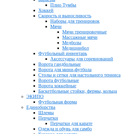
Плио Тумбы
Хоккей
Скорость и выносливость
Наборы для тренировок
Мячи
Мячи тренировочные
Массажные мячи
Медболы
Медицинбол
Футбольный инвентарь
Аксессуары для соревнований
Ворота гандбольные
Ворота для мини-футбола
Столы и сетки для настольного тенниса
Ворота футбольные
Ворота хоккейные
Баскетбольные стойки, фермы, кольца
ЭКИПО
Футбольная форма
Единоборства
Шлемы
Перчатки
Перчатки для карате
Одежда и обувь для самбо