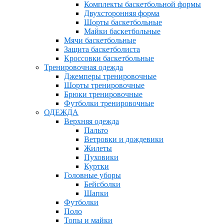
Комплекты баскетбольной формы
Двухсторонняя форма
Шорты баскетбольные
Майки баскетбольные
Мячи баскетбольные
Защита баскетболиста
Кроссовки баскетбольные
Тренировочная одежда
Джемперы тренировочные
Шорты тренировочные
Брюки тренировочные
Футболки тренировочные
ОДЕЖДА
Верхняя одежда
Пальто
Ветровки и дождевики
Жилеты
Пуховики
Куртки
Головные уборы
Бейсболки
Шапки
Футболки
Поло
Топы и майки