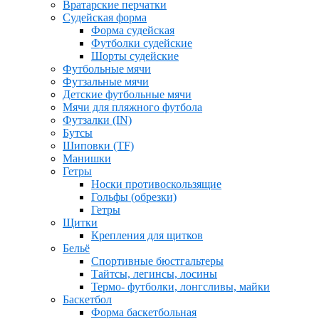
Вратарские перчатки
Судейская форма
Форма судейская
Футболки судейские
Шорты судейские
Футбольные мячи
Футзальные мячи
Детские футбольные мячи
Мячи для пляжного футбола
Футзалки (IN)
Бутсы
Шиповки (TF)
Манишки
Гетры
Носки противоскользящие
Гольфы (обрезки)
Гетры
Щитки
Крепления для щитков
Бельё
Спортивные бюстгальтеры
Тайтсы, легинсы, лосины
Термо- футболки, лонгсливы, майки
Баскетбол
Форма баскетбольная