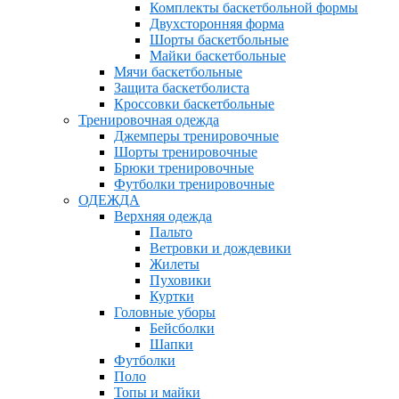
Комплекты баскетбольной формы
Двухсторонняя форма
Шорты баскетбольные
Майки баскетбольные
Мячи баскетбольные
Защита баскетболиста
Кроссовки баскетбольные
Тренировочная одежда
Джемперы тренировочные
Шорты тренировочные
Брюки тренировочные
Футболки тренировочные
ОДЕЖДА
Верхняя одежда
Пальто
Ветровки и дождевики
Жилеты
Пуховики
Куртки
Головные уборы
Бейсболки
Шапки
Футболки
Поло
Топы и майки