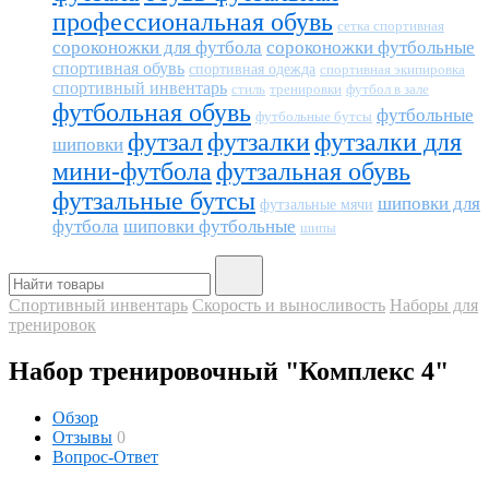
профессиональная обувь
сетка спортивная
сороконожки для футбола
сороконожки футбольные
спортивная обувь
спортивная одежда
спортивная экипировка
спортивный инвентарь
тренировки
футбол в зале
стиль
футбольная обувь
футбольные
футбольные бутсы
футзал
футзалки
футзалки для
шиповки
мини-футбола
футзальная обувь
футзальные бутсы
шиповки для
футзальные мячи
футбола
шиповки футбольные
шипы
Спортивный инвентарь
Скорость и выносливость
Наборы для
тренировок
Набор тренировочный "Комплекс 4"
Обзор
Отзывы
0
Вопрос-Ответ