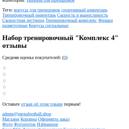
Категории:
Наборы для тренировок
Теги:
конусы для тренировок
спортивный инвентарь
Тренировочный инвентарь
Скорость и выносливость
Скоростная лестница
Тренировочный комплекс
Фишки
разметочные
Конусы сигнальные
Набор тренировочный "Комплекс 4"
отзывы
Средняя оценка покупателей: (
0
)
0
0
0
0
0
Оставьте
отзыв об этом товаре
первым!
admin@megafootball.shop
Магазин
Корзина
Оформить заказ
Фото
Фотопоток
Избранное