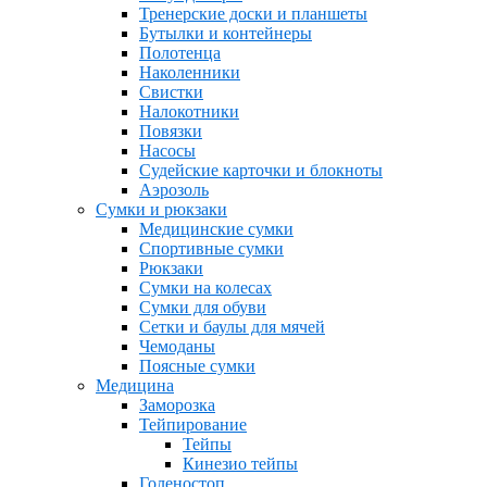
Тренерские доски и планшеты
Бутылки и контейнеры
Полотенца
Наколенники
Свистки
Налокотники
Повязки
Насосы
Судейские карточки и блокноты
Аэрозоль
Сумки и рюкзаки
Медицинские сумки
Спортивные сумки
Рюкзаки
Сумки на колесах
Сумки для обуви
Сетки и баулы для мячей
Чемоданы
Поясные сумки
Медицина
Заморозка
Тейпирование
Тейпы
Кинезио тейпы
Голеностоп