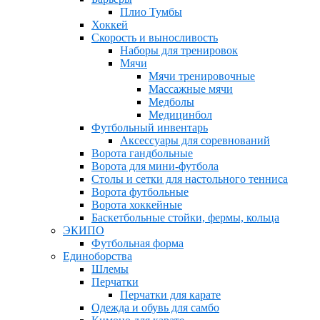
Плио Тумбы
Хоккей
Скорость и выносливость
Наборы для тренировок
Мячи
Мячи тренировочные
Массажные мячи
Медболы
Медицинбол
Футбольный инвентарь
Аксессуары для соревнований
Ворота гандбольные
Ворота для мини-футбола
Столы и сетки для настольного тенниса
Ворота футбольные
Ворота хоккейные
Баскетбольные стойки, фермы, кольца
ЭКИПО
Футбольная форма
Единоборства
Шлемы
Перчатки
Перчатки для карате
Одежда и обувь для самбо