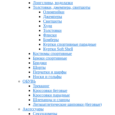
Лонгсливы, водолазки
Толстовки, джемпера, свитшоты
Олимпийки
Джемперы
Свитшоты
Худи
Толстовки
Флиски
Бомберы
Куртки спортивные парадные
Куртки Soft Shell
Костюмы спортивные
Брюки спортивные
Бриджи
Шорты
Перчатки и шарфы
Носки и гольфы
ОБУВЬ
Треккинг
Кроссовки беговые
Кроссовки парадные
Шлепанцы и сланцы
Легкоатлетические шиповки (беговые)
Аксессуары
Секундомеры