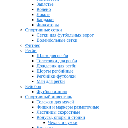
Запястье
Колено
Локоть
Бандажи
Фиксаторы
Спортивные сетки
Сетки для футбольных ворот
Волейбольные сетки
Фитнес
Регби
Шлем для регби
Толстовки для регби
Дождевик для регби
Шорты регбийные
Регбийки-футболки
Мяч для регби
Бейсбол
Футболки-поло
Спортивный инвентарь
Тележки для мячей
Фишки и маркеры разметочные
Лестницы скоростные
Конусы, опоры и стойки
Чехлы и сумки
Барьеры