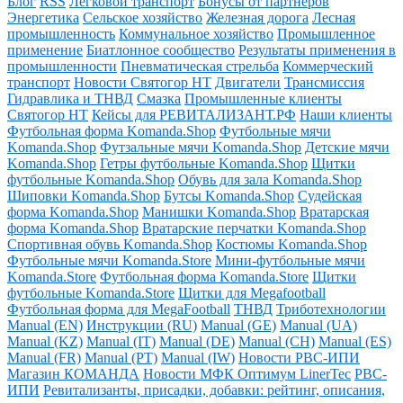
Блог
RSS
Легковой транспорт
Бонусы от партнёров
Энергетика
Сельское хозяйство
Железная дорога
Лесная
промышленность
Коммунальное хозяйство
Промышленное
применение
Биатлонное сообщество
Результаты применения в
промышленности
Пневматическая стрельба
Коммерческий
транспорт
Новости Святогор НТ
Двигатели
Трансмиссия
Гидравлика и ТНВД
Смазка
Промышленные клиенты
Святогор НТ
Кейсы для РЕВИТАЛИЗАНТ.РФ
Наши клиенты
Футбольная форма Komanda.Shop
Футбольные мячи
Komanda.Shop
Футзальные мячи Komanda.Shop
Детские мячи
Komanda.Shop
Гетры футбольные Komanda.Shop
Щитки
футбольные Komanda.Shop
Обувь для зала Komanda.Shop
Шиповки Komanda.Shop
Бутсы Komanda.Shop
Судейская
форма Komanda.Shop
Манишки Komanda.Shop
Вратарская
форма Komanda.Shop
Вратарские перчатки Komanda.Shop
Спортивная обувь Komanda.Shop
Костюмы Komanda.Shop
Футбольные мячи Komanda.Store
Мини-футбольные мячи
Komanda.Store
Футбольная форма Komanda.Store
Щитки
футбольные Komanda.Store
Щитки для Megafootball
Футбольная форма для MegaFootball
ТНВД
Триботехнологии
Manual (EN)
Инструкции (RU)
Manual (GE)
Manual (UA)
Manual (KZ)
Manual (IT)
Manual (DE)
Manual (CH)
Manual (ES)
Manual (FR)
Manual (PT)
Manual (IW)
Новости РВС-ИПИ
Магазин КОМАНДА
Новости МФК Оптимум LinerTec
РВС-
ИПИ
Ревитализанты, присадки, добавки: рейтинг, описания,