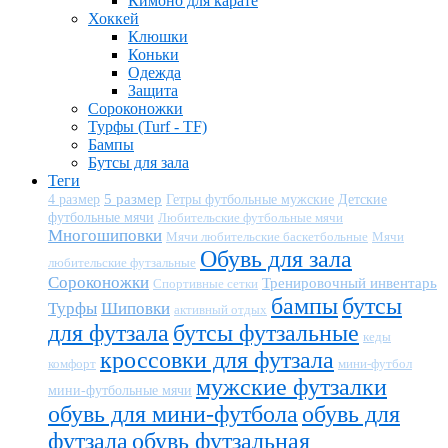
Кимоно для карате
Хоккей
Клюшки
Коньки
Одежда
Защита
Сороконожки
Турфы (Turf - TF)
Бампы
Бутсы для зала
Теги
5 размер
Детские
4 размер
Гетры футбольные мужские
футбольные мячи
Любительские футбольные мячи
Многошиповки
Мячи любительские баскетбольные
Мячи
Обувь для зала
любительские футзальные
Сороконожки
Тренировочный инвентарь
Спортивные сетки
бампы
бутсы
Турфы
Шиповки
активный отдых
для футзала
бутсы футзальные
кеды
кроссовки для футзала
комфорт
мини-футбол
мужские футзалки
мини-футбольные мячи
обувь для мини-футбола
обувь для
футзала
обувь футзальная