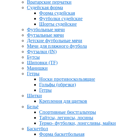
Вратарские перчатки
Судейская форма
Форма судейская
Футболки судейские
Шорты судейские
Футбольные мячи
Футзальные мячи
Детские футбольные мячи
Мячи для пляжного футбола
Футзалки (IN)
Бутсы
Шиповки (TF)
Манишки
Гетры
Носки противоскользящие
Гольфы (обрезки)
Гетры
Щитки
Крепления для щитков
Бельё
Спортивные бюстгальтеры
Тайтсы, легинсы, лосины
Термо- футболки, лонгсливы, майки
Баскетбол
Форма баскетбольная