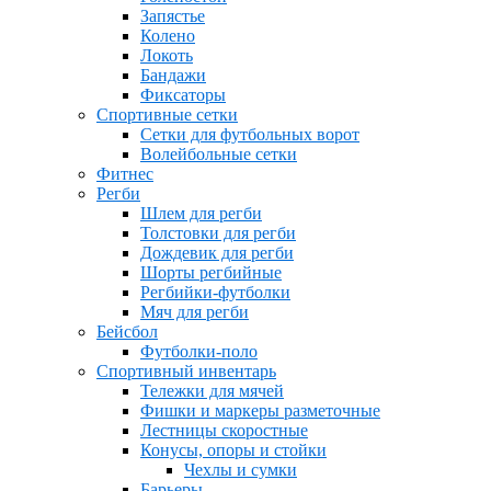
Запястье
Колено
Локоть
Бандажи
Фиксаторы
Спортивные сетки
Сетки для футбольных ворот
Волейбольные сетки
Фитнес
Регби
Шлем для регби
Толстовки для регби
Дождевик для регби
Шорты регбийные
Регбийки-футболки
Мяч для регби
Бейсбол
Футболки-поло
Спортивный инвентарь
Тележки для мячей
Фишки и маркеры разметочные
Лестницы скоростные
Конусы, опоры и стойки
Чехлы и сумки
Барьеры