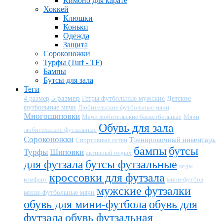
Кимоно для карате
Хоккей
Клюшки
Коньки
Одежда
Защита
Сороконожки
Турфы (Turf - TF)
Бампы
Бутсы для зала
Теги
5 размер
Детские
4 размер
Гетры футбольные мужские
футбольные мячи
Любительские футбольные мячи
Многошиповки
Мячи любительские баскетбольные
Мячи
Обувь для зала
любительские футзальные
Сороконожки
Тренировочный инвентарь
Спортивные сетки
бампы
бутсы
Турфы
Шиповки
активный отдых
для футзала
бутсы футзальные
кеды
кроссовки для футзала
комфорт
мини-футбол
мужские футзалки
мини-футбольные мячи
обувь для мини-футбола
обувь для
футзала
обувь футзальная