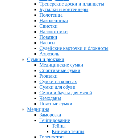
Тренерские доски и планшеты
Бутылки и контейнеры
Полотенца
Наколенники
Свистки
Налокотники
Повязки
Насосы
Судейские карточки и блокноты
Аэрозоль
Сумки и рюкзаки
Медицинские сумки
Спортивные сумки
Рюкзаки
Сумки на колесах
Сумки для обуви
Сетки и баулы для мячей
Чемоданы
Поясные сумки
Медицина
Заморозка
Тейпирование
Тейпы
Кинезио тейпы
Голеностоп