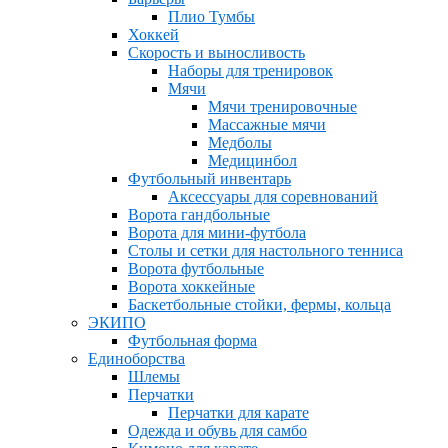
Плио Тумбы
Хоккей
Скорость и выносливость
Наборы для тренировок
Мячи
Мячи тренировочные
Массажные мячи
Медболы
Медицинбол
Футбольный инвентарь
Аксессуары для соревнований
Ворота гандбольные
Ворота для мини-футбола
Столы и сетки для настольного тенниса
Ворота футбольные
Ворота хоккейные
Баскетбольные стойки, фермы, кольца
ЭКИПО
Футбольная форма
Единоборства
Шлемы
Перчатки
Перчатки для карате
Одежда и обувь для самбо