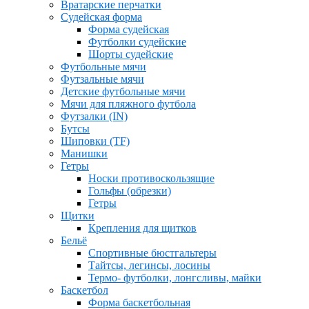
Вратарские перчатки
Судейская форма
Форма судейская
Футболки судейские
Шорты судейские
Футбольные мячи
Футзальные мячи
Детские футбольные мячи
Мячи для пляжного футбола
Футзалки (IN)
Бутсы
Шиповки (TF)
Манишки
Гетры
Носки противоскользящие
Гольфы (обрезки)
Гетры
Щитки
Крепления для щитков
Бельё
Спортивные бюстгальтеры
Тайтсы, легинсы, лосины
Термо- футболки, лонгсливы, майки
Баскетбол
Форма баскетбольная