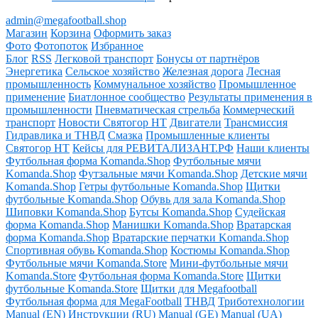
admin@megafootball.shop
Магазин
Корзина
Оформить заказ
Фото
Фотопоток
Избранное
Блог
RSS
Легковой транспорт
Бонусы от партнёров
Энергетика
Сельское хозяйство
Железная дорога
Лесная
промышленность
Коммунальное хозяйство
Промышленное
применение
Биатлонное сообщество
Результаты применения в
промышленности
Пневматическая стрельба
Коммерческий
транспорт
Новости Святогор НТ
Двигатели
Трансмиссия
Гидравлика и ТНВД
Смазка
Промышленные клиенты
Святогор НТ
Кейсы для РЕВИТАЛИЗАНТ.РФ
Наши клиенты
Футбольная форма Komanda.Shop
Футбольные мячи
Komanda.Shop
Футзальные мячи Komanda.Shop
Детские мячи
Komanda.Shop
Гетры футбольные Komanda.Shop
Щитки
футбольные Komanda.Shop
Обувь для зала Komanda.Shop
Шиповки Komanda.Shop
Бутсы Komanda.Shop
Судейская
форма Komanda.Shop
Манишки Komanda.Shop
Вратарская
форма Komanda.Shop
Вратарские перчатки Komanda.Shop
Спортивная обувь Komanda.Shop
Костюмы Komanda.Shop
Футбольные мячи Komanda.Store
Мини-футбольные мячи
Komanda.Store
Футбольная форма Komanda.Store
Щитки
футбольные Komanda.Store
Щитки для Megafootball
Футбольная форма для MegaFootball
ТНВД
Триботехнологии
Manual (EN)
Инструкции (RU)
Manual (GE)
Manual (UA)