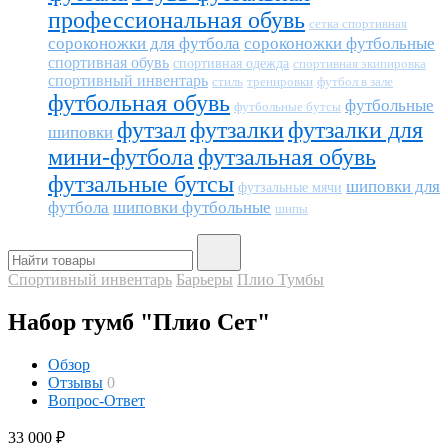
профессиональная обувь
сетка спортивная
сороконожки для футбола
сороконожки футбольные
спортивная обувь
спортивная одежда
спортивная экипировка
спортивный инвентарь
тренировки
футбол в зале
стиль
футбольная обувь
футбольные
футбольные бутсы
футзал
футзалки
футзалки для
шиповки
мини-футбола
футзальная обувь
футзальные бутсы
шиповки для
футзальные мячи
футбола
шиповки футбольные
шипы
Спортивный инвентарь
Барьеры
Плио Тумбы
Набор тумб "Плио Сет"
Обзор
Отзывы
0
Вопрос-Ответ
33 000
₽