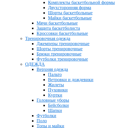
Комплекты баскетбольной формы
Двухсторонняя форма
Шорты баскетбольные
Майки баскетбольные
Мячи баскетбольные
Защита баскетболиста
Кроссовки баскетбольные
Тренировочная одежда
Джемперы тренировочные
Шорты тренировочные
Брюки тренировочные
Футболки тренировочные
ОДЕЖДА
Верхняя одежда
Пальто
Ветровки и дождевики
Жилеты
Пуховики
Куртки
Головные уборы
Бейсболки
Шапки
Футболки
Поло
Топы и майки