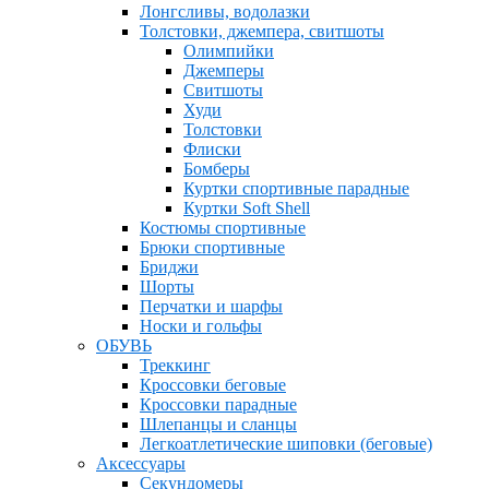
Лонгсливы, водолазки
Толстовки, джемпера, свитшоты
Олимпийки
Джемперы
Свитшоты
Худи
Толстовки
Флиски
Бомберы
Куртки спортивные парадные
Куртки Soft Shell
Костюмы спортивные
Брюки спортивные
Бриджи
Шорты
Перчатки и шарфы
Носки и гольфы
ОБУВЬ
Треккинг
Кроссовки беговые
Кроссовки парадные
Шлепанцы и сланцы
Легкоатлетические шиповки (беговые)
Аксессуары
Секундомеры