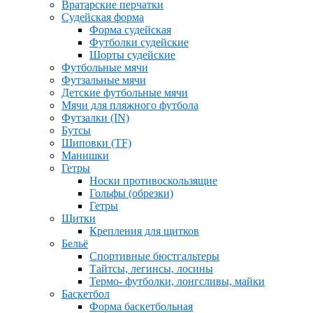
Вратарские перчатки
Судейская форма
Форма судейская
Футболки судейские
Шорты судейские
Футбольные мячи
Футзальные мячи
Детские футбольные мячи
Мячи для пляжного футбола
Футзалки (IN)
Бутсы
Шиповки (TF)
Манишки
Гетры
Носки противоскользящие
Гольфы (обрезки)
Гетры
Щитки
Крепления для щитков
Бельё
Спортивные бюстгальтеры
Тайтсы, легинсы, лосины
Термо- футболки, лонгсливы, майки
Баскетбол
Форма баскетбольная