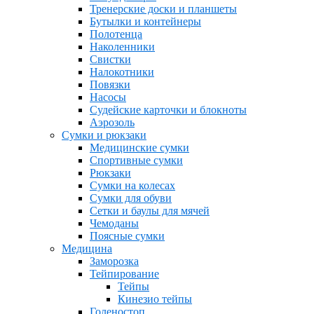
Тренерские доски и планшеты
Бутылки и контейнеры
Полотенца
Наколенники
Свистки
Налокотники
Повязки
Насосы
Судейские карточки и блокноты
Аэрозоль
Сумки и рюкзаки
Медицинские сумки
Спортивные сумки
Рюкзаки
Сумки на колесах
Сумки для обуви
Сетки и баулы для мячей
Чемоданы
Поясные сумки
Медицина
Заморозка
Тейпирование
Тейпы
Кинезио тейпы
Голеностоп