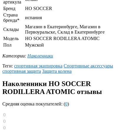
артикула
Бренд
HO SOCCER
Страна
испания
бренда*
Магазин в Екатеринбурге, Магазин в
Склады
Первоуральске, Склад в Екатеринбурге
Модель
HO SOCCER RODILLERA ATOMIC
Пол
Мужской
Категории:
Наколенники
Теги:
спортивная экипировка
Спортивные аксессуары
спортивная защита
Защита колена
Наколенники HO SOCCER
RODILLERA ATOMIC отзывы
Средняя оценка покупателей: (
0
)
0
0
0