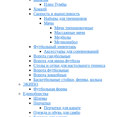
Плио Тумбы
Хоккей
Скорость и выносливость
Наборы для тренировок
Мячи
Мячи тренировочные
Массажные мячи
Медболы
Медицинбол
Футбольный инвентарь
Аксессуары для соревнований
Ворота гандбольные
Ворота для мини-футбола
Столы и сетки для настольного тенниса
Ворота футбольные
Ворота хоккейные
Баскетбольные стойки, фермы, кольца
ЭКИПО
Футбольная форма
Единоборства
Шлемы
Перчатки
Перчатки для карате
Одежда и обувь для самбо