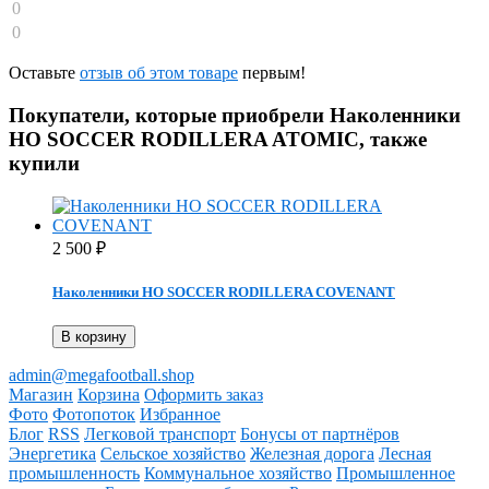
0
0
Оставьте
отзыв об этом товаре
первым!
Покупатели, которые приобрели Наколенники
HO SOCCER RODILLERA ATOMIC, также
купили
2 500
₽
Наколенники HO SOCCER RODILLERA COVENANT
В корзину
admin@megafootball.shop
Магазин
Корзина
Оформить заказ
Фото
Фотопоток
Избранное
Блог
RSS
Легковой транспорт
Бонусы от партнёров
Энергетика
Сельское хозяйство
Железная дорога
Лесная
промышленность
Коммунальное хозяйство
Промышленное