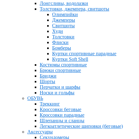
Лонгсливы, водолазки
Толстовки, джемпера, свитшоты
Олимпийки
Джемперы
Свитшоты
Худи
Толстовки
Флиски
Бомберы
Куртки спортивные парадные
Куртки Soft Shell
Костюмы спортивные
Брюки спортивные
Бриджи
Шорты
Перчатки и шарфы
Носки и гольфы
ОБУВЬ
Треккинг
Кроссовки беговые
Кроссовки парадные
Шлепанцы и сланцы
Легкоатлетические шиповки (беговые)
Аксессуары
Секундомеры