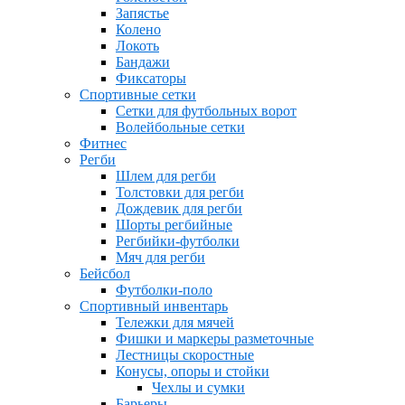
Запястье
Колено
Локоть
Бандажи
Фиксаторы
Спортивные сетки
Сетки для футбольных ворот
Волейбольные сетки
Фитнес
Регби
Шлем для регби
Толстовки для регби
Дождевик для регби
Шорты регбийные
Регбийки-футболки
Мяч для регби
Бейсбол
Футболки-поло
Спортивный инвентарь
Тележки для мячей
Фишки и маркеры разметочные
Лестницы скоростные
Конусы, опоры и стойки
Чехлы и сумки
Барьеры