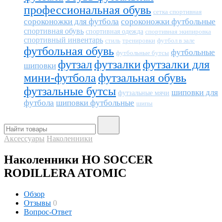
профессиональная обувь
сетка спортивная
сороконожки для футбола
сороконожки футбольные
спортивная обувь
спортивная одежда
спортивная экипировка
спортивный инвентарь
тренировки
футбол в зале
стиль
футбольная обувь
футбольные
футбольные бутсы
футзал
футзалки
футзалки для
шиповки
мини-футбола
футзальная обувь
футзальные бутсы
шиповки для
футзальные мячи
футбола
шиповки футбольные
шипы
Аксессуары
Наколенники
Наколенники HO SOCCER
RODILLERA ATOMIC
Обзор
Отзывы
0
Вопрос-Ответ