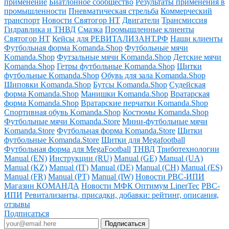
применение
Биатлонное сообщество
Результаты применения в
промышленности
Пневматическая стрельба
Коммерческий
транспорт
Новости Святогор НТ
Двигатели
Трансмиссия
Гидравлика и ТНВД
Смазка
Промышленные клиенты
Святогор НТ
Кейсы для РЕВИТАЛИЗАНТ.РФ
Наши клиенты
Футбольная форма Komanda.Shop
Футбольные мячи
Komanda.Shop
Футзальные мячи Komanda.Shop
Детские мячи
Komanda.Shop
Гетры футбольные Komanda.Shop
Щитки
футбольные Komanda.Shop
Обувь для зала Komanda.Shop
Шиповки Komanda.Shop
Бутсы Komanda.Shop
Судейская
форма Komanda.Shop
Манишки Komanda.Shop
Вратарская
форма Komanda.Shop
Вратарские перчатки Komanda.Shop
Спортивная обувь Komanda.Shop
Костюмы Komanda.Shop
Футбольные мячи Komanda.Store
Мини-футбольные мячи
Komanda.Store
Футбольная форма Komanda.Store
Щитки
футбольные Komanda.Store
Щитки для Megafootball
Футбольная форма для MegaFootball
ТНВД
Триботехнологии
Manual (EN)
Инструкции (RU)
Manual (GE)
Manual (UA)
Manual (KZ)
Manual (IT)
Manual (DE)
Manual (CH)
Manual (ES)
Manual (FR)
Manual (PT)
Manual (IW)
Новости РВС-ИПИ
Магазин КОМАНДА
Новости МФК Оптимум LinerTec
РВС-
ИПИ
Ревитализанты, присадки, добавки: рейтинг, описания,
отзывы
Подписаться