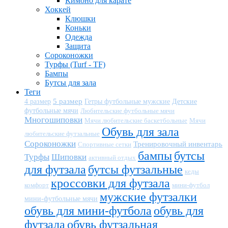
Кимоно для карате
Хоккей
Клюшки
Коньки
Одежда
Защита
Сороконожки
Турфы (Turf - TF)
Бампы
Бутсы для зала
Теги
5 размер
Детские
4 размер
Гетры футбольные мужские
футбольные мячи
Любительские футбольные мячи
Многошиповки
Мячи любительские баскетбольные
Мячи
Обувь для зала
любительские футзальные
Сороконожки
Тренировочный инвентарь
Спортивные сетки
бампы
бутсы
Турфы
Шиповки
активный отдых
для футзала
бутсы футзальные
кеды
кроссовки для футзала
комфорт
мини-футбол
мужские футзалки
мини-футбольные мячи
обувь для мини-футбола
обувь для
футзала
обувь футзальная