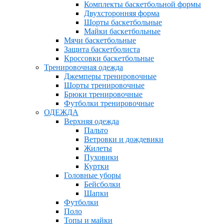
Комплекты баскетбольной формы
Двухсторонняя форма
Шорты баскетбольные
Майки баскетбольные
Мячи баскетбольные
Защита баскетболиста
Кроссовки баскетбольные
Тренировочная одежда
Джемперы тренировочные
Шорты тренировочные
Брюки тренировочные
Футболки тренировочные
ОДЕЖДА
Верхняя одежда
Пальто
Ветровки и дождевики
Жилеты
Пуховики
Куртки
Головные уборы
Бейсболки
Шапки
Футболки
Поло
Топы и майки