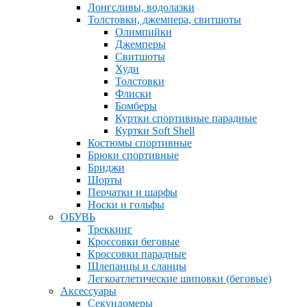
Лонгсливы, водолазки
Толстовки, джемпера, свитшоты
Олимпийки
Джемперы
Свитшоты
Худи
Толстовки
Флиски
Бомберы
Куртки спортивные парадные
Куртки Soft Shell
Костюмы спортивные
Брюки спортивные
Бриджи
Шорты
Перчатки и шарфы
Носки и гольфы
ОБУВЬ
Треккинг
Кроссовки беговые
Кроссовки парадные
Шлепанцы и сланцы
Легкоатлетические шиповки (беговые)
Аксессуары
Секундомеры