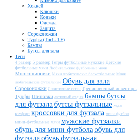
Кимоно для карате
Хоккей
Клюшки
Коньки
Одежда
Защита
Сороконожки
Турфы (Turf - TF)
Бампы
Бутсы для зала
Теги
5 размер
Детские
4 размер
Гетры футбольные мужские
футбольные мячи
Любительские футбольные мячи
Многошиповки
Мячи любительские баскетбольные
Мячи
Обувь для зала
любительские футзальные
Сороконожки
Тренировочный инвентарь
Спортивные сетки
бампы
бутсы
Турфы
Шиповки
активный отдых
для футзала
бутсы футзальные
кеды
кроссовки для футзала
комфорт
мини-футбол
мужские футзалки
мини-футбольные мячи
обувь для мини-футбола
обувь для
футзала
обувь футзальная