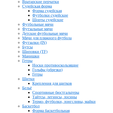
Вратарские перчатки
Судейская форма
Форма судейская
Футболки судейские
Шорты судейские
Футбольные мячи
Футзальные мячи
Детские футбольные мячи
Мячи для пляжного футбола
Футзалки (IN)
Бутсы
Шиповки (TF)
Манишки
Гетры
Носки противоскользящие
Гольфы (обрезки)
Гетры
Щитки
Крепления для щитков
Бельё
Спортивные бюстгальтеры
Тайтсы, легинсы, лосины
Термо- футболки, лонгсливы, майки
Баскетбол
Форма баскетбольная