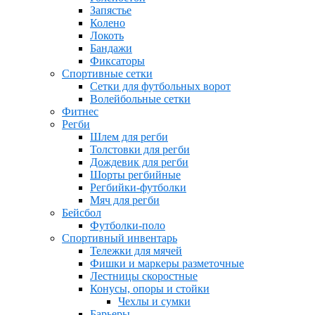
Запястье
Колено
Локоть
Бандажи
Фиксаторы
Спортивные сетки
Сетки для футбольных ворот
Волейбольные сетки
Фитнес
Регби
Шлем для регби
Толстовки для регби
Дождевик для регби
Шорты регбийные
Регбийки-футболки
Мяч для регби
Бейсбол
Футболки-поло
Спортивный инвентарь
Тележки для мячей
Фишки и маркеры разметочные
Лестницы скоростные
Конусы, опоры и стойки
Чехлы и сумки
Барьеры