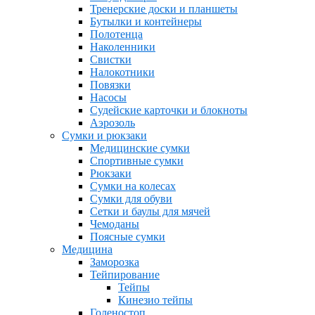
Тренерские доски и планшеты
Бутылки и контейнеры
Полотенца
Наколенники
Свистки
Налокотники
Повязки
Насосы
Судейские карточки и блокноты
Аэрозоль
Сумки и рюкзаки
Медицинские сумки
Спортивные сумки
Рюкзаки
Сумки на колесах
Сумки для обуви
Сетки и баулы для мячей
Чемоданы
Поясные сумки
Медицина
Заморозка
Тейпирование
Тейпы
Кинезио тейпы
Голеностоп