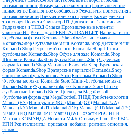
Энергетика
Сельское хозяйство
Железная дорога
Лесная
промышленность
Коммунальное хозяйство
Промышленное
применение
Биатлонное сообщество
Результаты применения в
промышленности
Пневматическая стрельба
Коммерческий
транспорт
Новости Святогор НТ
Двигатели
Трансмиссия
Гидравлика и ТНВД
Смазка
Промышленные клиенты
Святогор НТ
Кейсы для РЕВИТАЛИЗАНТ.РФ
Наши клиенты
Футбольная форма Komanda.Shop
Футбольные мячи
Komanda.Shop
Футзальные мячи Komanda.Shop
Детские мячи
Komanda.Shop
Гетры футбольные Komanda.Shop
Щитки
футбольные Komanda.Shop
Обувь для зала Komanda.Shop
Шиповки Komanda.Shop
Бутсы Komanda.Shop
Судейская
форма Komanda.Shop
Манишки Komanda.Shop
Вратарская
форма Komanda.Shop
Вратарские перчатки Komanda.Shop
Спортивная обувь Komanda.Shop
Костюмы Komanda.Shop
Футбольные мячи Komanda.Store
Мини-футбольные мячи
Komanda.Store
Футбольная форма Komanda.Store
Щитки
футбольные Komanda.Store
Щитки для Megafootball
Футбольная форма для MegaFootball
ТНВД
Триботехнологии
Manual (EN)
Инструкции (RU)
Manual (GE)
Manual (UA)
Manual (KZ)
Manual (IT)
Manual (DE)
Manual (CH)
Manual (ES)
Manual (FR)
Manual (PT)
Manual (IW)
Новости РВС-ИПИ
Магазин КОМАНДА
Новости МФК Оптимум LinerTec
РВС-
ИПИ
Ревитализанты, присадки, добавки: рейтинг, описания,
отзывы