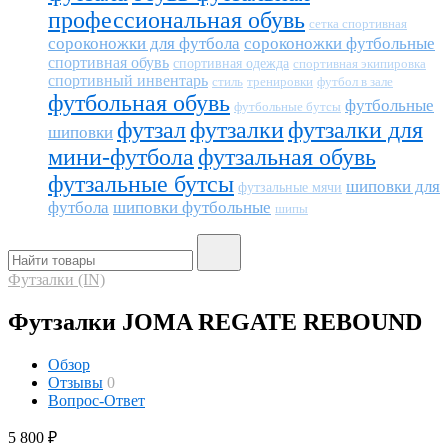
профессиональная обувь
сетка спортивная
сороконожки для футбола
сороконожки футбольные
спортивная обувь
спортивная одежда
спортивная экипировка
спортивный инвентарь
тренировки
футбол в зале
стиль
футбольная обувь
футбольные
футбольные бутсы
футзал
футзалки
футзалки для
шиповки
мини-футбола
футзальная обувь
футзальные бутсы
шиповки для
футзальные мячи
футбола
шиповки футбольные
шипы
Футзалки (IN)
Футзалки JOMA REGATE REBOUND
Обзор
Отзывы
0
Вопрос-Ответ
5 800
₽