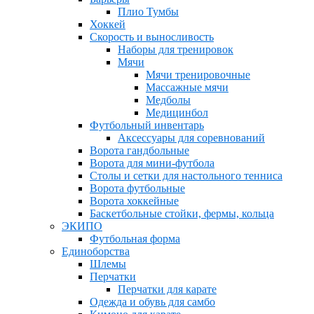
Плио Тумбы
Хоккей
Скорость и выносливость
Наборы для тренировок
Мячи
Мячи тренировочные
Массажные мячи
Медболы
Медицинбол
Футбольный инвентарь
Аксессуары для соревнований
Ворота гандбольные
Ворота для мини-футбола
Столы и сетки для настольного тенниса
Ворота футбольные
Ворота хоккейные
Баскетбольные стойки, фермы, кольца
ЭКИПО
Футбольная форма
Единоборства
Шлемы
Перчатки
Перчатки для карате
Одежда и обувь для самбо