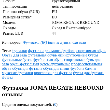
Сезон*
круглогодичный
Тип пронации
нейтральная
Полнота обуви (EUR)
EU
Размерная сетка*
EU
Модель
JOMA REGATE REBOUND
Склады
Склад в Екатеринбурге
Размер EUR
44
Категории:
Футзалки (IN)
Бампы
Бутсы для зала
Теги:
футзалки
футзалки для мини-футбола
спортивная обувь
Обувь для зала
футзальная обувь
минифутбольные бутсы
футзальные бутсы
футбольная обувь
спортивная обувь для
зала
обувь футзальная
бутсы футзальные
профессиональная
обувь
обувь для футзала
обувь для мини-футбола
бампы
мужские футзалки
кроссовки для футзала
бутсы для футзала
футзал
Футзалки JOMA REGATE REBOUND
отзывы
Средняя оценка покупателей: (
0
)