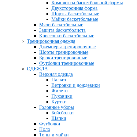
Комплекты баскетбольной формы
Двухсторонняя форма
Шорты баскетбольные
Майки баскетбольные
Мячи баскетбольные
Защита баскетболиста
Кроссовки баскетбольные
Тренировочная одежда
Джемперы тренировочные
Шорты тренировочные
Брюки тренировочные
Футболки тренировочные
ОДЕЖДА
Верхняя одежда
Пальто
Ветровки и дождевики
Жилеты
Пуховики
Куртки
Головные уборы
Бейсболки
Шапки
Футболки
Поло
Топы и майки