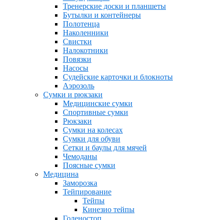
Тренерские доски и планшеты
Бутылки и контейнеры
Полотенца
Наколенники
Свистки
Налокотники
Повязки
Насосы
Судейские карточки и блокноты
Аэрозоль
Сумки и рюкзаки
Медицинские сумки
Спортивные сумки
Рюкзаки
Сумки на колесах
Сумки для обуви
Сетки и баулы для мячей
Чемоданы
Поясные сумки
Медицина
Заморозка
Тейпирование
Тейпы
Кинезио тейпы
Голеностоп