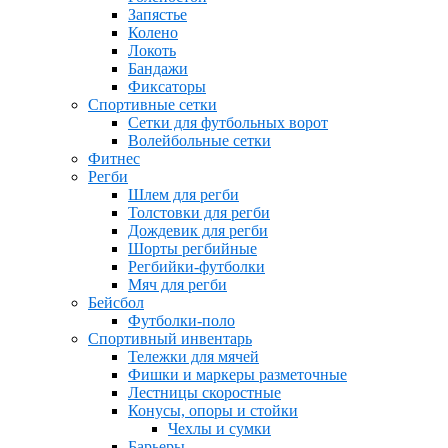
Запястье
Колено
Локоть
Бандажи
Фиксаторы
Спортивные сетки
Сетки для футбольных ворот
Волейбольные сетки
Фитнес
Регби
Шлем для регби
Толстовки для регби
Дождевик для регби
Шорты регбийные
Регбийки-футболки
Мяч для регби
Бейсбол
Футболки-поло
Спортивный инвентарь
Тележки для мячей
Фишки и маркеры разметочные
Лестницы скоростные
Конусы, опоры и стойки
Чехлы и сумки
Барьеры