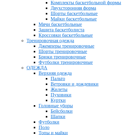
Комплекты баскетбольной формы
Двухсторонняя форма
Шорты баскетбольные
Майки баскетбольные
Мячи баскетбольные
Защита баскетболиста
Кроссовки баскетбольные
Тренировочная одежда
Джемперы тренировочные
Шорты тренировочные
Брюки тренировочные
Футболки тренировочные
ОДЕЖДА
Верхняя одежда
Пальто
Ветровки и дождевики
Жилеты
Пуховики
Куртки
Головные уборы
Бейсболки
Шапки
Футболки
Поло
Топы и майки