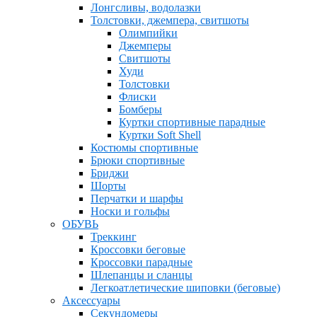
Лонгсливы, водолазки
Толстовки, джемпера, свитшоты
Олимпийки
Джемперы
Свитшоты
Худи
Толстовки
Флиски
Бомберы
Куртки спортивные парадные
Куртки Soft Shell
Костюмы спортивные
Брюки спортивные
Бриджи
Шорты
Перчатки и шарфы
Носки и гольфы
ОБУВЬ
Треккинг
Кроссовки беговые
Кроссовки парадные
Шлепанцы и сланцы
Легкоатлетические шиповки (беговые)
Аксессуары
Секундомеры