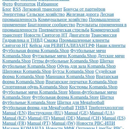
Фото
Фотопоток
Избранное
Блог
RSS
Легковой транспорт
Бонусы от партнёров
Энергетика
Сельское хозяйство
Железная дорога
Лесная
промышленность
Коммунальное хозяйство
Промышленное
применение
Биатлонное сообщество
Результаты применения в
промышленности
Пневматическая стрельба
Коммерческий
транспорт
Новости Святогор НТ
Двигатели
Трансмиссия
Гидравлика и ТНВД
Смазка
Промышленные клиенты
Святогор НТ
Кейсы для РЕВИТАЛИЗАНТ.РФ
Наши клиенты
Футбольная форма Komanda.Shop
Футбольные мячи
Komanda.Shop
Футзальные мячи Komanda.Shop
Детские мячи
Komanda.Shop
Гетры футбольные Komanda.Shop
Щитки
футбольные Komanda.Shop
Обувь для зала Komanda.Shop
Шиповки Komanda.Shop
Бутсы Komanda.Shop
Судейская
форма Komanda.Shop
Манишки Komanda.Shop
Вратарская
форма Komanda.Shop
Вратарские перчатки Komanda.Shop
Спортивная обувь Komanda.Shop
Костюмы Komanda.Shop
Футбольные мячи Komanda.Store
Мини-футбольные мячи
Komanda.Store
Футбольная форма Komanda.Store
Щитки
футбольные Komanda.Store
Щитки для Megafootball
Футбольная форма для MegaFootball
ТНВД
Триботехнологии
Manual (EN)
Инструкции (RU)
Manual (GE)
Manual (UA)
Manual (KZ)
Manual (IT)
Manual (DE)
Manual (CH)
Manual (ES)
Manual (FR)
Manual (PT)
Manual (IW)
Новости РВС-ИПИ
Магазин КОМАНДА
Новости МФК Оптимум LinerTec
РВС-