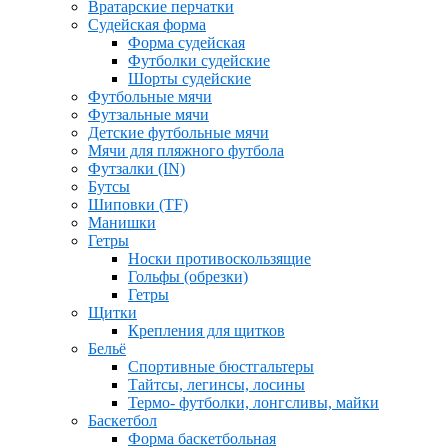
Вратарские перчатки
Судейская форма
Форма судейская
Футболки судейские
Шорты судейские
Футбольные мячи
Футзальные мячи
Детские футбольные мячи
Мячи для пляжного футбола
Футзалки (IN)
Бутсы
Шиповки (TF)
Манишки
Гетры
Носки противоскользящие
Гольфы (обрезки)
Гетры
Щитки
Крепления для щитков
Бельё
Спортивные бюстгальтеры
Тайтсы, легинсы, лосины
Термо- футболки, лонгсливы, майки
Баскетбол
Форма баскетбольная