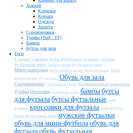
Кимоно для карате
Хоккей
Клюшки
Коньки
Одежда
Защита
Сороконожки
Турфы (Turf - TF)
Бампы
Бутсы для зала
Теги
5 размер
Детские
4 размер
Гетры футбольные мужские
футбольные мячи
Любительские футбольные мячи
Многошиповки
Мячи любительские баскетбольные
Мячи
Обувь для зала
любительские футзальные
Сороконожки
Тренировочный инвентарь
Спортивные сетки
бампы
бутсы
Турфы
Шиповки
активный отдых
для футзала
бутсы футзальные
кеды
кроссовки для футзала
комфорт
мини-футбол
мужские футзалки
мини-футбольные мячи
обувь для мини-футбола
обувь для
футзала
обувь футзальная