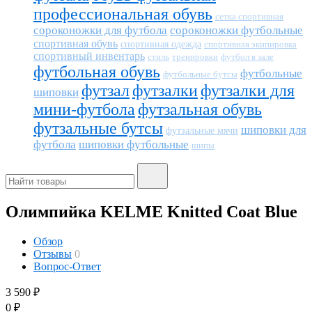
профессиональная обувь
сетка спортивная
сороконожки для футбола
сороконожки футбольные
спортивная обувь
спортивная одежда
спортивная экипировка
спортивный инвентарь
тренировки
футбол в зале
стиль
футбольная обувь
футбольные
футбольные бутсы
футзал
футзалки
футзалки для
шиповки
мини-футбола
футзальная обувь
футзальные бутсы
шиповки для
футзальные мячи
футбола
шиповки футбольные
шипы
Олимпийка KELME Knitted Coat Blue
Обзор
Отзывы
0
Вопрос-Ответ
3 590
₽
0
₽