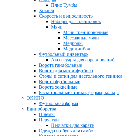
Плио Тумбы
Хоккей
Скорость и выносливость
Наборы для тренировок
Мячи
Мячи тренировочные
Массажные мячи
Медболы
Медицинбол
Футбольный инвентарь
Аксессуары для соревнований
Ворота гандбольные
Ворота для мини-футбола
Столы и сетки для настольного тенниса
Ворота футбольные
Ворота хоккейные
Баскетбольные стойки, фермы, кольца
ЭКИПО
Футбольная форма
Единоборства
Шлемы
Перчатки
Перчатки для карате
Одежда и обувь для самбо