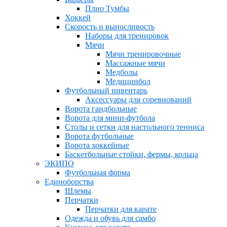
Плио Тумбы
Хоккей
Скорость и выносливость
Наборы для тренировок
Мячи
Мячи тренировочные
Массажные мячи
Медболы
Медицинбол
Футбольный инвентарь
Аксессуары для соревнований
Ворота гандбольные
Ворота для мини-футбола
Столы и сетки для настольного тенниса
Ворота футбольные
Ворота хоккейные
Баскетбольные стойки, фермы, кольца
ЭКИПО
Футбольная форма
Единоборства
Шлемы
Перчатки
Перчатки для карате
Одежда и обувь для самбо