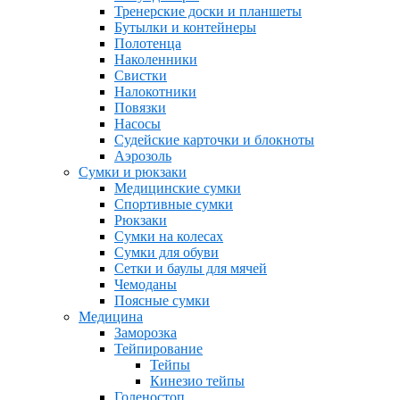
Тренерские доски и планшеты
Бутылки и контейнеры
Полотенца
Наколенники
Свистки
Налокотники
Повязки
Насосы
Судейские карточки и блокноты
Аэрозоль
Сумки и рюкзаки
Медицинские сумки
Спортивные сумки
Рюкзаки
Сумки на колесах
Сумки для обуви
Сетки и баулы для мячей
Чемоданы
Поясные сумки
Медицина
Заморозка
Тейпирование
Тейпы
Кинезио тейпы
Голеностоп