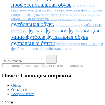
профессиональная обувь
сетка спортивная
сороконожки для футбола
сороконожки футбольные
спортивная обувь
спортивная одежда
спортивная экипировка
спортивный инвентарь
тренировки
футбол в зале
стиль
футбольная обувь
футбольные
футбольные бутсы
футзал
футзалки
футзалки для
шиповки
мини-футбола
футзальная обувь
футзальные бутсы
шиповки для
футзальные мячи
футбола
шиповки футбольные
шипы
Спортивный инвентарь
Скорость и выносливость
Пояс с 1 кольцом широкий
Обзор
Отзывы
0
Вопрос-Ответ
1 500
₽