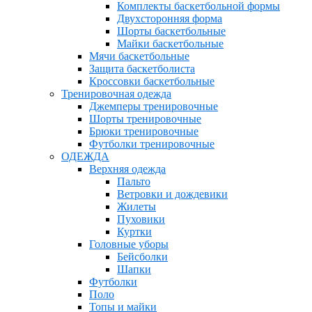
Комплекты баскетбольной формы
Двухсторонняя форма
Шорты баскетбольные
Майки баскетбольные
Мячи баскетбольные
Защита баскетболиста
Кроссовки баскетбольные
Тренировочная одежда
Джемперы тренировочные
Шорты тренировочные
Брюки тренировочные
Футболки тренировочные
ОДЕЖДА
Верхняя одежда
Пальто
Ветровки и дождевики
Жилеты
Пуховики
Куртки
Головные уборы
Бейсболки
Шапки
Футболки
Поло
Топы и майки