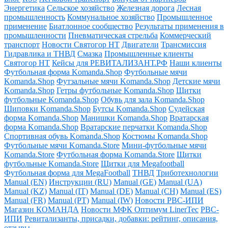
Энергетика
Сельское хозяйство
Железная дорога
Лесная
промышленность
Коммунальное хозяйство
Промышленное
применение
Биатлонное сообщество
Результаты применения в
промышленности
Пневматическая стрельба
Коммерческий
транспорт
Новости Святогор НТ
Двигатели
Трансмиссия
Гидравлика и ТНВД
Смазка
Промышленные клиенты
Святогор НТ
Кейсы для РЕВИТАЛИЗАНТ.РФ
Наши клиенты
Футбольная форма Komanda.Shop
Футбольные мячи
Komanda.Shop
Футзальные мячи Komanda.Shop
Детские мячи
Komanda.Shop
Гетры футбольные Komanda.Shop
Щитки
футбольные Komanda.Shop
Обувь для зала Komanda.Shop
Шиповки Komanda.Shop
Бутсы Komanda.Shop
Судейская
форма Komanda.Shop
Манишки Komanda.Shop
Вратарская
форма Komanda.Shop
Вратарские перчатки Komanda.Shop
Спортивная обувь Komanda.Shop
Костюмы Komanda.Shop
Футбольные мячи Komanda.Store
Мини-футбольные мячи
Komanda.Store
Футбольная форма Komanda.Store
Щитки
футбольные Komanda.Store
Щитки для Megafootball
Футбольная форма для MegaFootball
ТНВД
Триботехнологии
Manual (EN)
Инструкции (RU)
Manual (GE)
Manual (UA)
Manual (KZ)
Manual (IT)
Manual (DE)
Manual (CH)
Manual (ES)
Manual (FR)
Manual (PT)
Manual (IW)
Новости РВС-ИПИ
Магазин КОМАНДА
Новости МФК Оптимум LinerTec
РВС-
ИПИ
Ревитализанты, присадки, добавки: рейтинг, описания,
отзывы