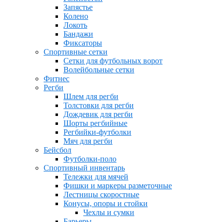
Запястье
Колено
Локоть
Бандажи
Фиксаторы
Спортивные сетки
Сетки для футбольных ворот
Волейбольные сетки
Фитнес
Регби
Шлем для регби
Толстовки для регби
Дождевик для регби
Шорты регбийные
Регбийки-футболки
Мяч для регби
Бейсбол
Футболки-поло
Спортивный инвентарь
Тележки для мячей
Фишки и маркеры разметочные
Лестницы скоростные
Конусы, опоры и стойки
Чехлы и сумки
Барьеры