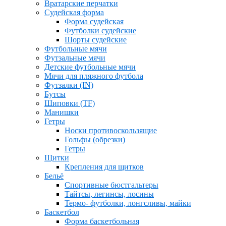
Вратарские перчатки
Судейская форма
Форма судейская
Футболки судейские
Шорты судейские
Футбольные мячи
Футзальные мячи
Детские футбольные мячи
Мячи для пляжного футбола
Футзалки (IN)
Бутсы
Шиповки (TF)
Манишки
Гетры
Носки противоскользящие
Гольфы (обрезки)
Гетры
Щитки
Крепления для щитков
Бельё
Спортивные бюстгальтеры
Тайтсы, легинсы, лосины
Термо- футболки, лонгсливы, майки
Баскетбол
Форма баскетбольная