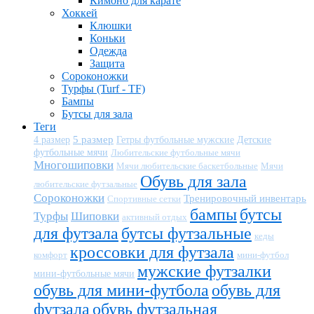
Кимоно для карате
Хоккей
Клюшки
Коньки
Одежда
Защита
Сороконожки
Турфы (Turf - TF)
Бампы
Бутсы для зала
Теги
5 размер
Детские
4 размер
Гетры футбольные мужские
футбольные мячи
Любительские футбольные мячи
Многошиповки
Мячи любительские баскетбольные
Мячи
Обувь для зала
любительские футзальные
Сороконожки
Тренировочный инвентарь
Спортивные сетки
бампы
бутсы
Турфы
Шиповки
активный отдых
для футзала
бутсы футзальные
кеды
кроссовки для футзала
комфорт
мини-футбол
мужские футзалки
мини-футбольные мячи
обувь для мини-футбола
обувь для
футзала
обувь футзальная