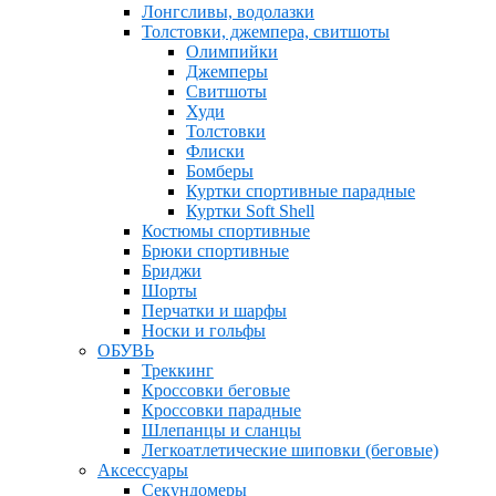
Лонгсливы, водолазки
Толстовки, джемпера, свитшоты
Олимпийки
Джемперы
Свитшоты
Худи
Толстовки
Флиски
Бомберы
Куртки спортивные парадные
Куртки Soft Shell
Костюмы спортивные
Брюки спортивные
Бриджи
Шорты
Перчатки и шарфы
Носки и гольфы
ОБУВЬ
Треккинг
Кроссовки беговые
Кроссовки парадные
Шлепанцы и сланцы
Легкоатлетические шиповки (беговые)
Аксессуары
Секундомеры