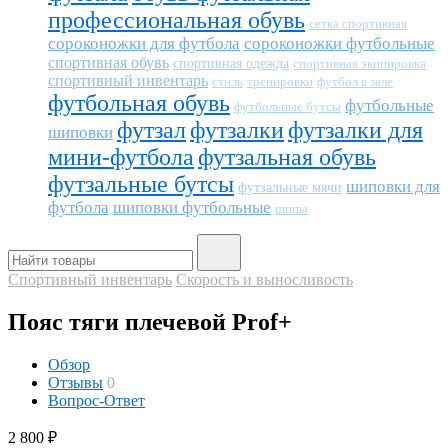
профессиональная обувь
сетка спортивная
сороконожки для футбола
сороконожки футбольные
спортивная обувь
спортивная одежда
спортивная экипировка
спортивный инвентарь
тренировки
футбол в зале
стиль
футбольная обувь
футбольные
футбольные бутсы
футзал
футзалки
футзалки для
шиповки
мини-футбола
футзальная обувь
футзальные бутсы
шиповки для
футзальные мячи
футбола
шиповки футбольные
шипы
Спортивный инвентарь
Скорость и выносливость
Пояс тяги плечевой Prof+
Обзор
Отзывы
0
Вопрос-Ответ
2 800
₽