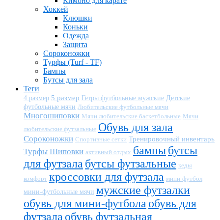
Кимоно для карате
Хоккей
Клюшки
Коньки
Одежда
Защита
Сороконожки
Турфы (Turf - TF)
Бампы
Бутсы для зала
Теги
5 размер
Детские
4 размер
Гетры футбольные мужские
футбольные мячи
Любительские футбольные мячи
Многошиповки
Мячи любительские баскетбольные
Мячи
Обувь для зала
любительские футзальные
Сороконожки
Тренировочный инвентарь
Спортивные сетки
бампы
бутсы
Турфы
Шиповки
активный отдых
для футзала
бутсы футзальные
кеды
кроссовки для футзала
комфорт
мини-футбол
мужские футзалки
мини-футбольные мячи
обувь для мини-футбола
обувь для
футзала
обувь футзальная