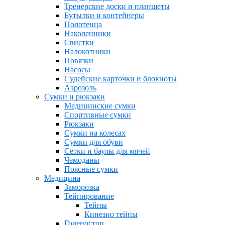
Тренерские доски и планшеты
Бутылки и контейнеры
Полотенца
Наколенники
Свистки
Налокотники
Повязки
Насосы
Судейские карточки и блокноты
Аэрозоль
Сумки и рюкзаки
Медицинские сумки
Спортивные сумки
Рюкзаки
Сумки на колесах
Сумки для обуви
Сетки и баулы для мячей
Чемоданы
Поясные сумки
Медицина
Заморозка
Тейпирование
Тейпы
Кинезио тейпы
Голеностоп