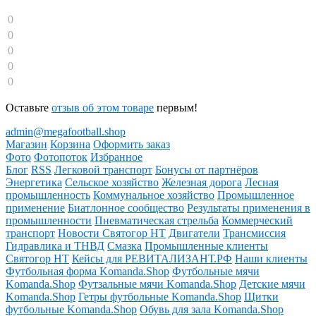
0
0
0
0
0
Оставьте
отзыв об этом товаре
первым!
admin@megafootball.shop
Магазин
Корзина
Оформить заказ
Фото
Фотопоток
Избранное
Блог
RSS
Легковой транспорт
Бонусы от партнёров
Энергетика
Сельское хозяйство
Железная дорога
Лесная
промышленность
Коммунальное хозяйство
Промышленное
применение
Биатлонное сообщество
Результаты применения в
промышленности
Пневматическая стрельба
Коммерческий
транспорт
Новости Святогор НТ
Двигатели
Трансмиссия
Гидравлика и ТНВД
Смазка
Промышленные клиенты
Святогор НТ
Кейсы для РЕВИТАЛИЗАНТ.РФ
Наши клиенты
Футбольная форма Komanda.Shop
Футбольные мячи
Komanda.Shop
Футзальные мячи Komanda.Shop
Детские мячи
Komanda.Shop
Гетры футбольные Komanda.Shop
Щитки
футбольные Komanda.Shop
Обувь для зала Komanda.Shop