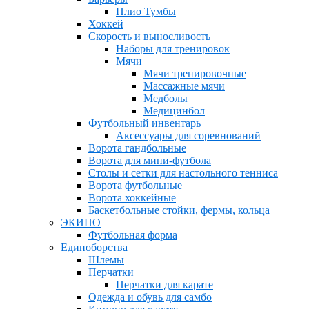
Плио Тумбы
Хоккей
Скорость и выносливость
Наборы для тренировок
Мячи
Мячи тренировочные
Массажные мячи
Медболы
Медицинбол
Футбольный инвентарь
Аксессуары для соревнований
Ворота гандбольные
Ворота для мини-футбола
Столы и сетки для настольного тенниса
Ворота футбольные
Ворота хоккейные
Баскетбольные стойки, фермы, кольца
ЭКИПО
Футбольная форма
Единоборства
Шлемы
Перчатки
Перчатки для карате
Одежда и обувь для самбо