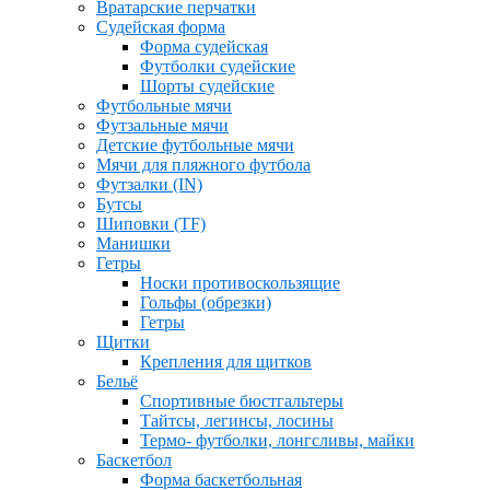
Вратарские перчатки
Судейская форма
Форма судейская
Футболки судейские
Шорты судейские
Футбольные мячи
Футзальные мячи
Детские футбольные мячи
Мячи для пляжного футбола
Футзалки (IN)
Бутсы
Шиповки (TF)
Манишки
Гетры
Носки противоскользящие
Гольфы (обрезки)
Гетры
Щитки
Крепления для щитков
Бельё
Спортивные бюстгальтеры
Тайтсы, легинсы, лосины
Термо- футболки, лонгсливы, майки
Баскетбол
Форма баскетбольная