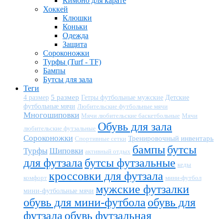
Кимоно для карате
Хоккей
Клюшки
Коньки
Одежда
Защита
Сороконожки
Турфы (Turf - TF)
Бампы
Бутсы для зала
Теги
5 размер
Детские
4 размер
Гетры футбольные мужские
футбольные мячи
Любительские футбольные мячи
Многошиповки
Мячи любительские баскетбольные
Мячи
Обувь для зала
любительские футзальные
Сороконожки
Тренировочный инвентарь
Спортивные сетки
бампы
бутсы
Турфы
Шиповки
активный отдых
для футзала
бутсы футзальные
кеды
кроссовки для футзала
комфорт
мини-футбол
мужские футзалки
мини-футбольные мячи
обувь для мини-футбола
обувь для
футзала
обувь футзальная