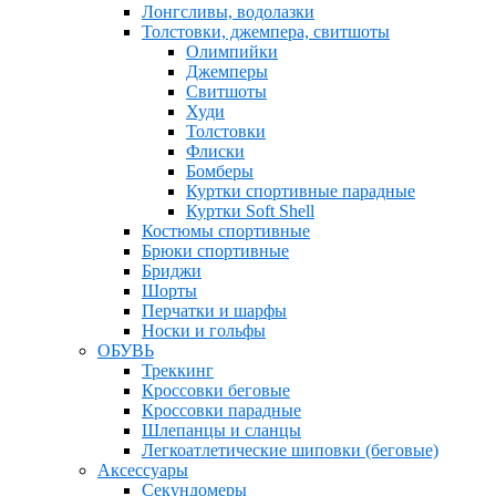
Лонгсливы, водолазки
Толстовки, джемпера, свитшоты
Олимпийки
Джемперы
Свитшоты
Худи
Толстовки
Флиски
Бомберы
Куртки спортивные парадные
Куртки Soft Shell
Костюмы спортивные
Брюки спортивные
Бриджи
Шорты
Перчатки и шарфы
Носки и гольфы
ОБУВЬ
Треккинг
Кроссовки беговые
Кроссовки парадные
Шлепанцы и сланцы
Легкоатлетические шиповки (беговые)
Аксессуары
Секундомеры