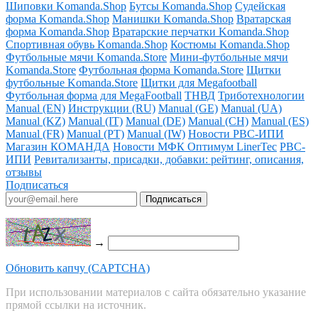
Шиповки Komanda.Shop
Бутсы Komanda.Shop
Судейская
форма Komanda.Shop
Манишки Komanda.Shop
Вратарская
форма Komanda.Shop
Вратарские перчатки Komanda.Shop
Спортивная обувь Komanda.Shop
Костюмы Komanda.Shop
Футбольные мячи Komanda.Store
Мини-футбольные мячи
Komanda.Store
Футбольная форма Komanda.Store
Щитки
футбольные Komanda.Store
Щитки для Megafootball
Футбольная форма для MegaFootball
ТНВД
Триботехнологии
Manual (EN)
Инструкции (RU)
Manual (GE)
Manual (UA)
Manual (KZ)
Manual (IT)
Manual (DE)
Manual (CH)
Manual (ES)
Manual (FR)
Manual (PT)
Manual (IW)
Новости РВС-ИПИ
Магазин КОМАНДА
Новости МФК Оптимум LinerTec
РВС-
ИПИ
Ревитализанты, присадки, добавки: рейтинг, описания,
отзывы
Подписаться
→
Обновить капчу (CAPTCHA)
При использовании материалов с сайта обязательно указание
прямой ссылки на источник.