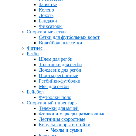
Запястье
Колено
Локоть
Бандажи
Фиксаторы
Спортивные сетки
Сетки для футбольных ворот
Волейбольные сетки
Фитнес
Регби
Шлем для регби
Толстовки для регби
Дождевик для регби
Шорты регбийные
Регбийки-футболки
Мяч для регби
Бейсбол
Футболки-поло
Спортивный инвентарь
Тележки для мячей
Фишки и маркеры разметочные
Лестницы скоростные
Конусы, опоры и стойки
Чехлы и сумки
Барьеры