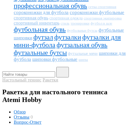
профессиональная обувь
сетка спортивная
сороконожки для футбола
сороконожки футбольные
спортивная обувь
спортивная одежда
спортивная экипировка
спортивный инвентарь
тренировки
футбол в зале
стиль
футбольная обувь
футбольные
футбольные бутсы
футзал
футзалки
футзалки для
шиповки
мини-футбола
футзальная обувь
футзальные бутсы
шиповки для
футзальные мячи
футбола
шиповки футбольные
шипы
Настольный теннис
Ракетки
Ракетка для настольного тенниса
Atemi Hobby
Обзор
Отзывы
0
Вопрос-Ответ