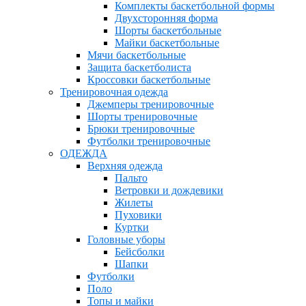
Комплекты баскетбольной формы
Двухсторонняя форма
Шорты баскетбольные
Майки баскетбольные
Мячи баскетбольные
Защита баскетболиста
Кроссовки баскетбольные
Тренировочная одежда
Джемперы тренировочные
Шорты тренировочные
Брюки тренировочные
Футболки тренировочные
ОДЕЖДА
Верхняя одежда
Пальто
Ветровки и дождевики
Жилеты
Пуховики
Куртки
Головные уборы
Бейсболки
Шапки
Футболки
Поло
Топы и майки