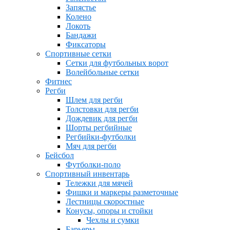
Запястье
Колено
Локоть
Бандажи
Фиксаторы
Спортивные сетки
Сетки для футбольных ворот
Волейбольные сетки
Фитнес
Регби
Шлем для регби
Толстовки для регби
Дождевик для регби
Шорты регбийные
Регбийки-футболки
Мяч для регби
Бейсбол
Футболки-поло
Спортивный инвентарь
Тележки для мячей
Фишки и маркеры разметочные
Лестницы скоростные
Конусы, опоры и стойки
Чехлы и сумки
Барьеры