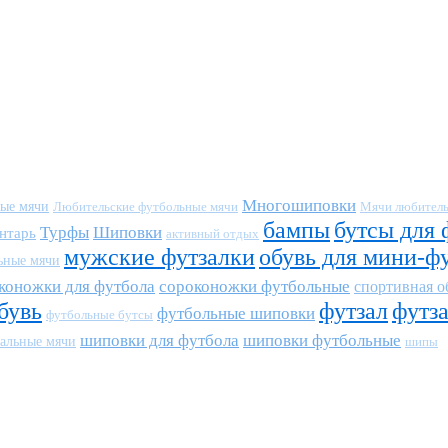
Многошиповки
ные мячи
Любительские футбольные мячи
Мячи любитель
бампы
бутсы для 
Турфы
Шиповки
нтарь
активный отдых
мужские футзалки
обувь для мини-ф
ьные мячи
коножки для футбола
сороконожки футбольные
спортивная о
бувь
футзал
футз
футбольные шиповки
футбольные бутсы
шиповки для футбола
шиповки футбольные
альные мячи
шипы