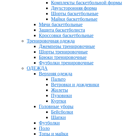
Комплекты баскетбольной формы
Двухсторонняя форма
Шорты баскетбольные
Майки баскетбольные
Мячи баскетбольные
Защита баскетболиста
Кроссовки баскетбольные
Тренировочная одежда
Джемперы тренировочные
Шорты тренировочные
Брюки тренировочные
Футболки тренировочные
ОДЕЖДА
Верхняя одежда
Пальто
Ветровки и дождевики
Жилеты
Пуховики
Куртки
Головные уборы
Бейсболки
Шапки
Футболки
Поло
Топы и майки