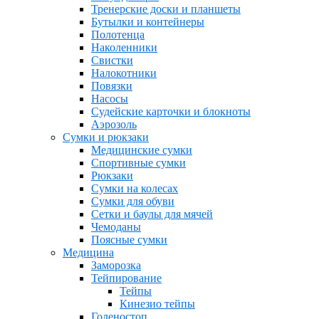
Тренерские доски и планшеты
Бутылки и контейнеры
Полотенца
Наколенники
Свистки
Налокотники
Повязки
Насосы
Судейские карточки и блокноты
Аэрозоль
Сумки и рюкзаки
Медицинские сумки
Спортивные сумки
Рюкзаки
Сумки на колесах
Сумки для обуви
Сетки и баулы для мячей
Чемоданы
Поясные сумки
Медицина
Заморозка
Тейпирование
Тейпы
Кинезио тейпы
Голеностоп