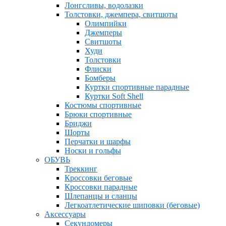
Лонгсливы, водолазки
Толстовки, джемпера, свитшоты
Олимпийки
Джемперы
Свитшоты
Худи
Толстовки
Флиски
Бомберы
Куртки спортивные парадные
Куртки Soft Shell
Костюмы спортивные
Брюки спортивные
Бриджи
Шорты
Перчатки и шарфы
Носки и гольфы
ОБУВЬ
Треккинг
Кроссовки беговые
Кроссовки парадные
Шлепанцы и сланцы
Легкоатлетические шиповки (беговые)
Аксессуары
Секундомеры