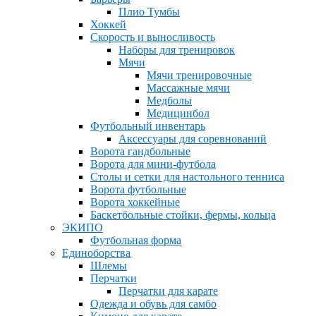
Плио Тумбы
Хоккей
Скорость и выносливость
Наборы для тренировок
Мячи
Мячи тренировочные
Массажные мячи
Медболы
Медицинбол
Футбольный инвентарь
Аксессуары для соревнований
Ворота гандбольные
Ворота для мини-футбола
Столы и сетки для настольного тенниса
Ворота футбольные
Ворота хоккейные
Баскетбольные стойки, фермы, кольца
ЭКИПО
Футбольная форма
Единоборства
Шлемы
Перчатки
Перчатки для карате
Одежда и обувь для самбо