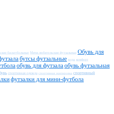
Обувь для
ские баскетбольные
Мячи любительские футзальные
футзала
бутсы футзальные
кеды
комфорт
утбола
обувь для футзала
обувь футзальная
бувь
спортивный
спортивная одежда
спортивная экипировка
алки
футзалки для мини-футбола