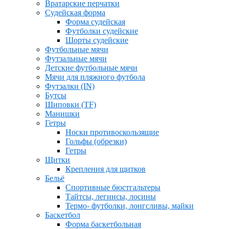
Вратарские перчатки
Судейская форма
Форма судейская
Футболки судейские
Шорты судейские
Футбольные мячи
Футзальные мячи
Детские футбольные мячи
Мячи для пляжного футбола
Футзалки (IN)
Бутсы
Шиповки (TF)
Манишки
Гетры
Носки противоскользящие
Гольфы (обрезки)
Гетры
Щитки
Крепления для щитков
Бельё
Спортивные бюстгальтеры
Тайтсы, легинсы, лосины
Термо- футболки, лонгсливы, майки
Баскетбол
Форма баскетбольная